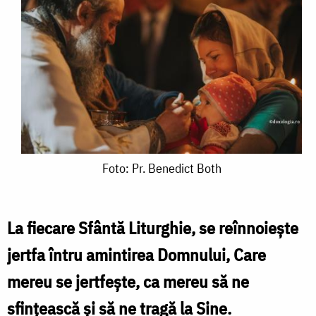
Foto:
Foto: Pr. Benedict Both
Pr.
Benedict
La fiecare Sfântă Liturghie, se reînnoiește
Both
jertfa întru amintirea Domnului, Care
mereu se jertfește, ca mereu să ne
sfințească și să ne tragă la Sine.