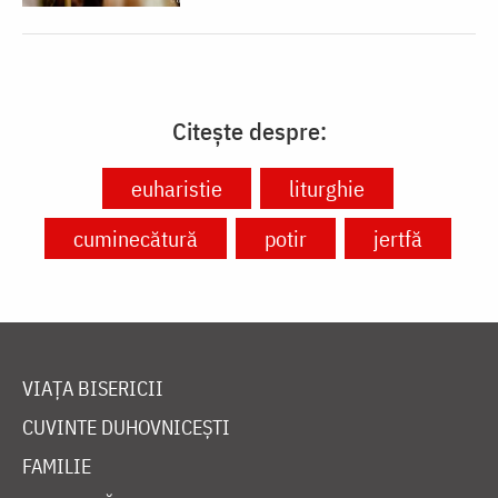
Citește despre:
euharistie
liturghie
cuminecătură
potir
jertfă
VIAȚA BISERICII
CUVINTE DUHOVNICEȘTI
FAMILIE