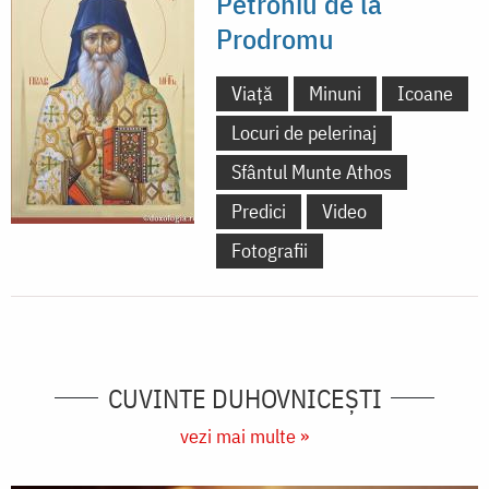
Petroniu de la
Prodromu
Viață
Minuni
Icoane
Locuri de pelerinaj
Sfântul Munte Athos
Predici
Video
Fotografii
CUVINTE DUHOVNICEȘTI
vezi mai multe »