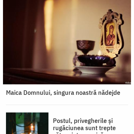
Maica Domnului, singura noastră nădejde
Postul, privegherile și
rugăciunea sunt trepte