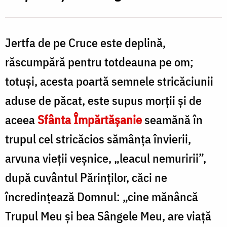
Jertfa de pe Cruce este deplină,
răscumpără pentru totdeauna pe om;
totuși, acesta poartă semnele stricăciunii
aduse de păcat, este supus morții și de
aceea
Sfânta Împărtășanie
seamănă în
trupul cel stricăcios sămânța învierii,
arvuna vieții veșnice, „leacul nemuririi”,
după cuvântul Părinților, căci ne
încredințează Domnul: „cine mănâncă
Trupul Meu și bea Sângele Meu, are viață