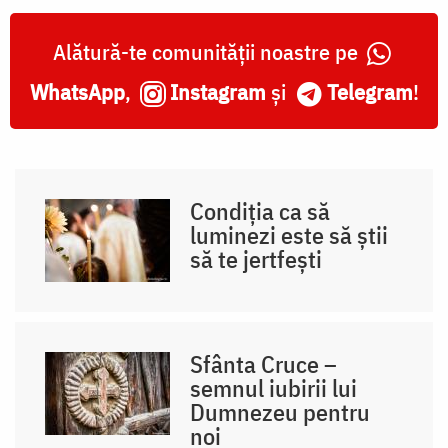
Alătură-te comunității noastre pe
WhatsApp
,
Instagram
și
Telegram
!
Condiția ca să
luminezi este să știi
să te jertfești
Sfânta Cruce –
semnul iubirii lui
Dumnezeu pentru
noi