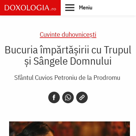
Skip
Meniu
to
main
Main
content
navigation
Cuvinte duhovnicești
Bucuria împărtășirii cu Trupul
și Sângele Domnului
Sfântul Cuvios Petroniu de la Prodromu