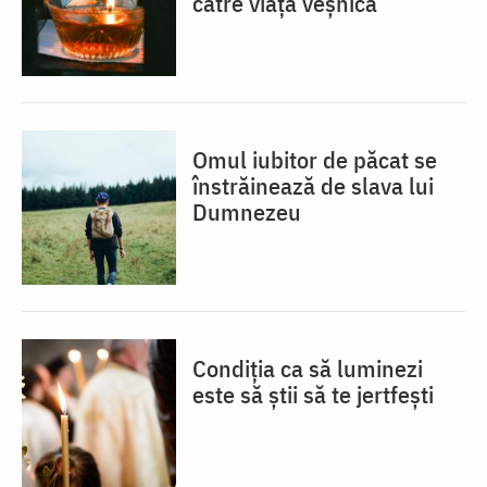
către viața veșnică
Omul iubitor de păcat se
înstrăinează de slava lui
Dumnezeu
Condiția ca să luminezi
este să știi să te jertfești