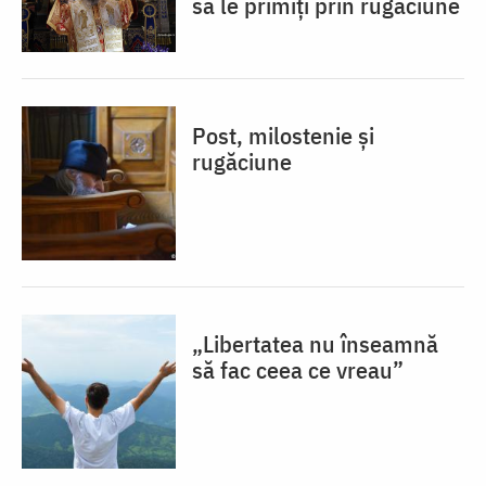
să le primiți prin rugăciune
Post, milostenie și
rugăciune
„Libertatea nu înseamnă
să fac ceea ce vreau”