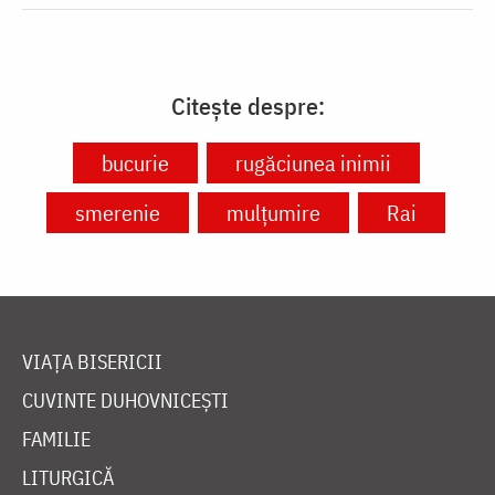
Citește despre:
bucurie
rugăciunea inimii
smerenie
mulțumire
Rai
VIAȚA BISERICII
CUVINTE DUHOVNICEȘTI
FAMILIE
LITURGICĂ