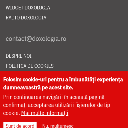
WIDGET DOXOLOGIA
RADIO DOXOLOGIA
DESPRE NOI
POLITICA DE COOKIES
DONEAZĂ ONLINE PENTRU CATEDRALA NAȚIONALĂ
Folosim cookie-uri pentru a îmbunătăți experiența
dumneavoastră pe acest site.
Prin continuarea navigării în această pagină
LIVE
confirmați acceptarea utilizării fișierelor de tip
cookie.
Mai multe informații
Site dezvoltat de
DOXOLOGIA MEDIA
,
Sunt de acord
Nu, mulțumesc