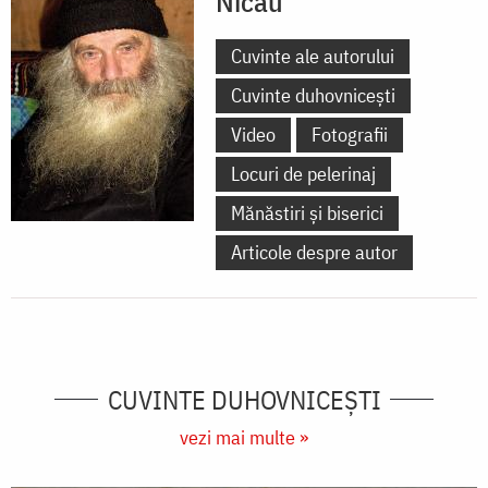
Nicău
Cuvinte ale autorului
Cuvinte duhovnicești
Video
Fotografii
Locuri de pelerinaj
Mănăstiri și biserici
Articole despre autor
CUVINTE DUHOVNICEȘTI
vezi mai multe »