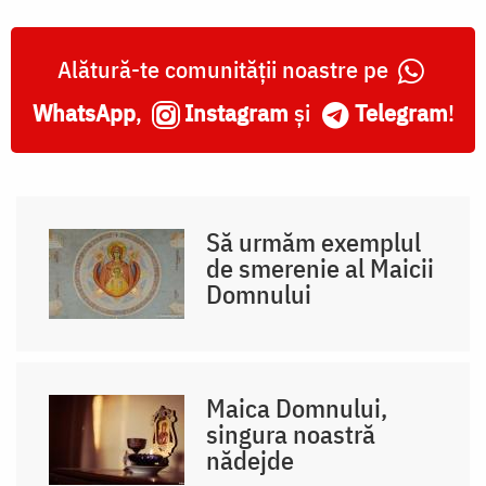
Alătură-te comunității noastre pe
WhatsApp
,
Instagram
și
Telegram
!
Să urmăm exemplul
de smerenie al Maicii
Domnului
Maica Domnului,
singura noastră
nădejde