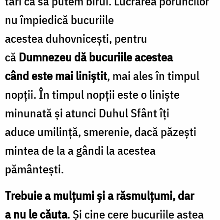
tari ca să putem birui. Lucrarea poruncilor
nu împiedică bucuriile
acestea duhovnicești, pentru
că
Dumnezeu dă bucuriile acestea
când este mai liniștit
, mai ales în timpul
nopții. În timpul nopții este o liniște
minunată și atunci Duhul Sfânt îți
aduce umilință, smerenie, dacă păzești
mintea de la a gândi la acestea
pământești.
Trebuie a mulțumi și a răsmulțumi, dar
a nu le căuta
. Și cine cere bucuriile astea