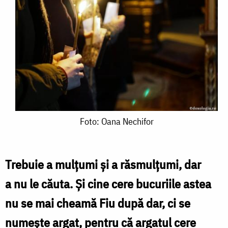
Foto:
Foto: Oana Nechifor
Oana
Nechifor
Trebuie a mulțumi și a răsmulțumi, dar
a nu le căuta. Și cine cere bucuriile astea
nu se mai cheamă Fiu după dar, ci se
numește argat, pentru că argatul cere