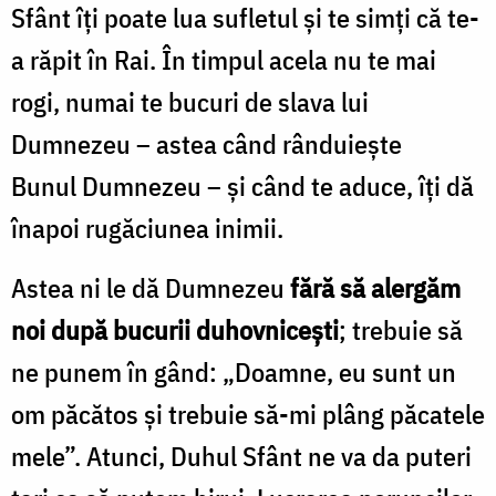
Sfânt îți poate lua sufletul și te simți că te-
a răpit în Rai. În timpul acela nu te mai
rogi, numai te bucuri de slava lui
Dumnezeu – astea când rânduiește
Bunul Dumnezeu – și când te aduce, îți dă
înapoi rugăciunea inimii.
Astea ni le dă Dumnezeu
fără să alergăm
noi după bucurii duhovnicești
; trebuie să
ne punem în gând: „Doamne, eu sunt un
om păcătos și trebuie să-mi plâng păcatele
mele”. Atunci, Duhul Sfânt ne va da puteri