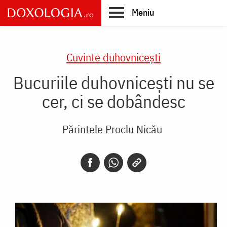
Skip
Meniu
to
main
Main
content
navigation
Cuvinte duhovnicești
Bucuriile duhovnicești nu se
cer, ci se dobândesc
Părintele Proclu Nicău