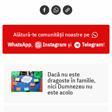
Alătură-te comunității noastre pe
WhatsApp
,
Instagram
și
Telegram
!
Dacă nu este
dragoste în familie,
nici Dumnezeu nu
este acolo