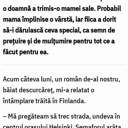
te
o doamnă a trimis-o mamei sale. Probabil
văd,
mama împlinise o vârstă, iar fiica a dorit
eu
să-i dăruiască ceva special, ca semn de
te
prețuire și de mulțumire pentru tot ce a
vedeam”
–
făcut pentru ea.
copiii
învață
Acum câteva luni, un român de-al nostru,
din
băiat descurcăreț, mi-a relatat o
ceea
întâmplare trăită în Finlanda.
ce
văd,
– Mă pregăteam să trec strada, undeva în
nu
centrul orașului Helsinki. Semaforul arăta