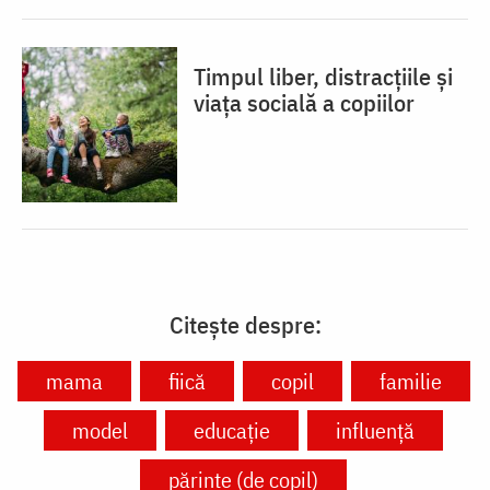
Timpul liber, distracțiile și
viața socială a copiilor
Citește despre:
mama
fiică
copil
familie
model
educație
influenţă
părinte (de copil)