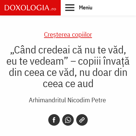
Skip
Meniu
to
main
Main
content
navigation
Creşterea copiilor
„Când credeai că nu te văd,
eu te vedeam” – copiii învață
din ceea ce văd, nu doar din
ceea ce aud
Arhimandritul Nicodim Petre