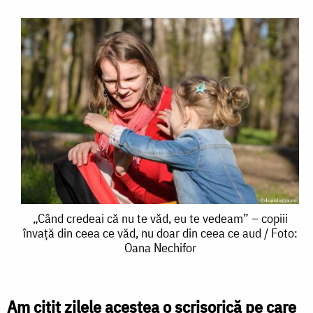
„Când
„Când credeai că nu te văd, eu te vedeam” – copiii
învață din ceea ce văd, nu doar din ceea ce aud / Foto:
credeai
Oana Nechifor
că
nu
Am citit zilele acestea o scrisorică pe care