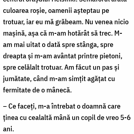
doar
culoarea roșie, oamenii așteptau pe
din
trotuar, iar eu mă grăbeam. Nu venea nicio
ceea
mașină, așa că m-am hotărât să trec. M-
ce
am mai uitat o dată spre stânga, spre
aud
/
dreapta și m-am avântat printre pietoni,
Foto:
spre celălalt trotuar. Am făcut un pas și
Oana
jumătate, când m-am simțit agățat cu
Nechifor
fermitate de o mânecă.
– Ce faceți, m-a întrebat o doamnă care
ținea cu cealaltă mână un copil de vreo 5-6
ani.