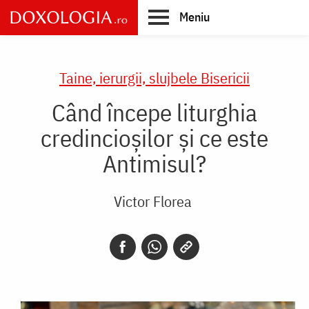
Skip
Meniu
to
main
Main
content
navigation
Taine, ierurgii, slujbele Bisericii
Când începe liturghia
credincioșilor și ce este
Antimisul?
Victor Florea