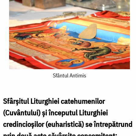
Sfântul
Sfântul Antimis
Antimis
Sfârșitul Liturghiei catehumenilor
(Cuvântului) și începutul Liturghiei
credincioșilor (euharistică) se întrepătrund
prin două acte săvârșite concomitent: