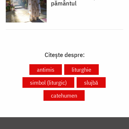
pământul
Citește despre:
antimis
liturghie
simbol (liturgic)
slujbă
catehumen