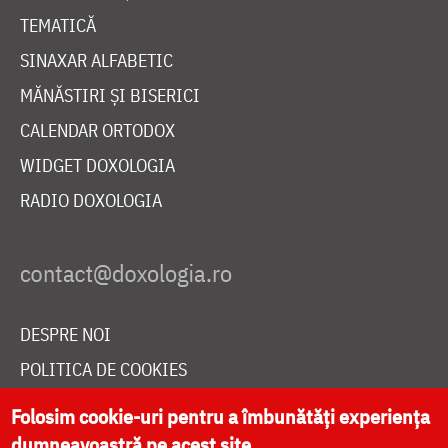
TEMATICĂ
SINAXAR ALFABETIC
MĂNĂSTIRI ȘI BISERICI
CALENDAR ORTODOX
WIDGET DOXOLOGIA
RADIO DOXOLOGIA
DESPRE NOI
POLITICA DE COOKIES
DONEAZĂ ONLINE PENTRU CATEDRALA NAȚIONALĂ
Folosim cookie-uri pentru a îmbunătăți experiența
dumneavoastră pe acest site.