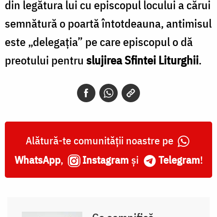
din legătura lui cu episcopul locului a cărui
semnătură o poartă întotdeauna, antimisul
este „delegația” pe care episcopul o dă
preotului pentru
slujirea Sfintei Liturghii
.
Alătură-te comunității noastre pe
WhatsApp
,
Instagram
și
Telegram
!