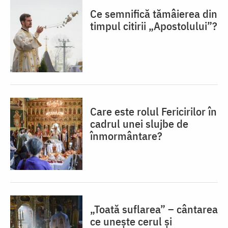
Ce semnifică tămâierea din
timpul citirii „Apostolului”?
Care este rolul Fericirilor în
cadrul unei slujbe de
înmormântare?
„Toată suflarea” – cântarea
ce unește cerul și