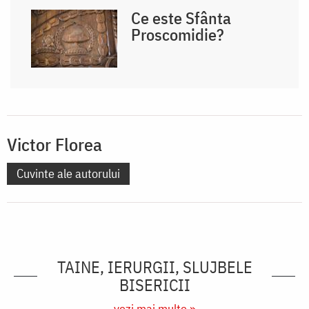
Ce este Sfânta
Proscomidie?
Victor Florea
Cuvinte ale autorului
TAINE, IERURGII, SLUJBELE
BISERICII
vezi mai multe »