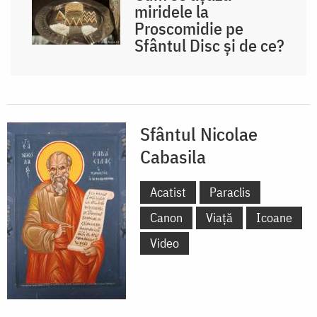
miridele la
Proscomidie pe
Sfântul Disc și de ce?
Sfântul Nicolae
Cabasila
Acatist
Paraclis
Canon
Viață
Icoane
Video