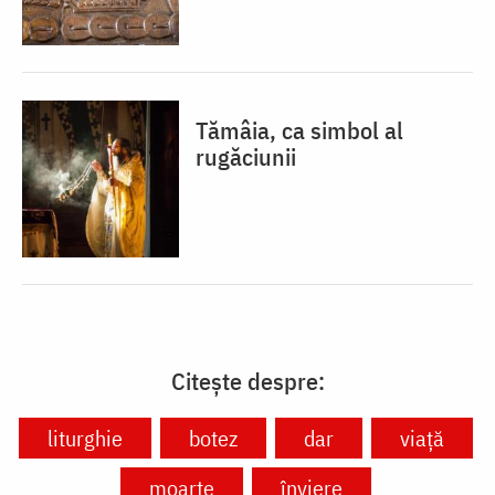
Tămâia, ca simbol al
rugăciunii
Citește despre:
liturghie
botez
dar
viață
moarte
înviere