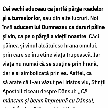
Cei vechi aduceau ca jertfă pârga roadelor
și a turmelor lor
, sau din alte lucruri. Noi
însă
aducem lui Dumnezeu ca daruri pâine
și vin, ca pe o pârgă a vieții noastre
. Căci
pâinea și vinul alcătuiesc hrana omului,
prin care se întreține viața trupească. Iar
viața nu numai că se susține prin hrană,
dar e și simbolizată prin ea. Astfel, ca
să arate că L-au văzut pe Hristos viu, Sfinții
Apostoli ziceau despre Dânsul:
„Că
mâncam și beam împreună cu Dânsul,