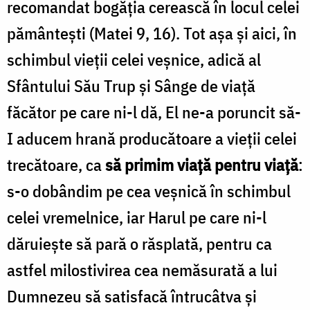
recomandat bogăția cerească în locul celei
pământești (Matei 9, 16). Tot așa și aici, în
schimbul vieții celei veșnice, adică al
Sfântului Său Trup și Sânge de viață
făcător pe care ni-l dă, El ne-a poruncit să-
I aducem hrană producătoare a vieții celei
trecătoare, ca
să primim viață pentru viață
:
s-o dobândim pe cea veșnică în schimbul
celei vremelnice, iar Harul pe care ni-l
dăruiește să pară o răsplată, pentru ca
astfel milostivirea cea nemăsurată a lui
Dumnezeu să satisfacă întrucâtva și