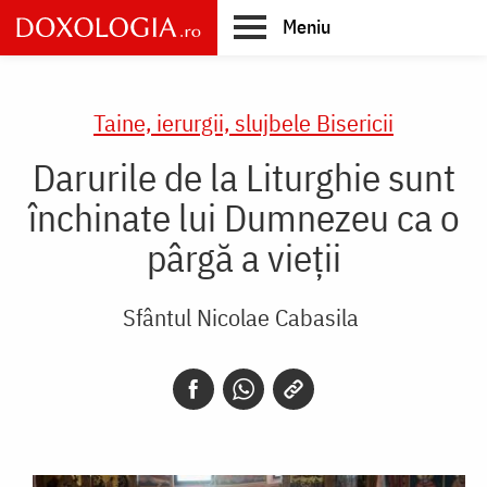
Skip
Meniu
to
main
Main
content
navigation
Taine, ierurgii, slujbele Bisericii
Darurile de la Liturghie sunt
închinate lui Dumnezeu ca o
pârgă a vieții
Sfântul Nicolae Cabasila