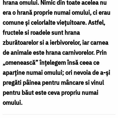
hrana omului. Nimic din toate acelea nu
lui
era o hrană proprie numai omului, ci erau
Dumnezeu
comune și celorlalte viețuitoare. Astfel,
ca
fructele si roadele sunt hrana
o
zburătoarelor si a ierbivorelor, iar carnea
pârgă
de animale este hrana carnivorelor. Prin
a
„omenească” înțelegem însă ceea ce
vieții
aparține numai omului; ori nevoia de a-și
/
pregăti pâinea pentru mâncare si vinul
Foto:
pentru băut este ceva propriu numai
Oana
Nechifor
omului.