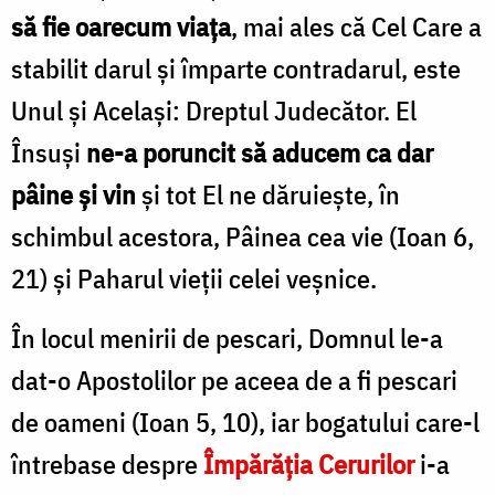
să fie oarecum viața
, mai ales că Cel Care a
stabilit darul și împarte contradarul, este
Unul și Același: Dreptul Judecător. El
Însuși
ne-a poruncit să aducem ca dar
pâine și vin
și tot El ne dăruiește, în
schimbul acestora, Pâinea cea vie (Ioan 6,
21) și Paharul vieții celei veșnice.
În locul menirii de pescari, Domnul le-a
dat-o Apostolilor pe aceea de a fi pescari
de oameni (Ioan 5, 10), iar bogatului care-l
întrebase despre
Împărăția Cerurilor
i-a