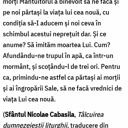
morți Mântuitorul a binevoit să ne facă și
pe noi părtași la viața lui cea nouă, cu
condiția să-I aducem și noi ceva în
schimbul acestui neprețuit dar. Și ce
anume? Să imităm moartea Lui. Cum?
Afundându-ne trupul în apă, ca într-un
mormânt, și scoțându-l de trei ori. Pentru
ca, primindu-ne astfel ca părtași ai morții
și ai îngropării Sale, să ne facă vrednici de
viața Lui cea nouă.
(
Sfântul Nicolae Cabasila
,
Tâlcuirea
dumnezeieștii liturghii
, traducere din