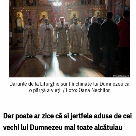
Darurile
Darurile de la Liturghie sunt închinate lui Dumnezeu ca
o pârgă a vieții / Foto: Oana Nechifor
de
la
Liturghie
Dar poate ar zice că si jertfele aduse de cei
sunt
vechi lui Dumnezeu mai toate alcătuiau
închinate