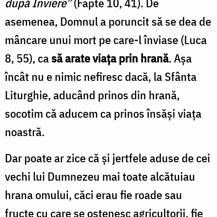
după Înviere”
(Fapte 10, 41). De
asemenea, Domnul a poruncit să se dea de
mâncare unui mort pe care-l înviase (Luca
8, 55), ca
să arate viața prin hrană
. Așa
încât nu e nimic nefiresc dacă, la Sfânta
Liturghie, aducând prinos din hrană,
socotim că aducem ca prinos însăși viața
noastră.
Dar poate ar zice că și jertfele aduse de cei
vechi lui Dumnezeu mai toate alcătuiau
hrana omului, căci erau fie roade sau
fructe cu care se ostenesc agricultorii, fie