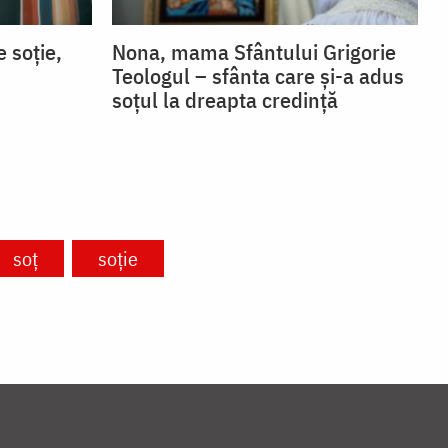
 soție,
Nona, mama Sfântului Grigorie
Teologul – sfânta care și-a adus
soțul la dreapta credință
soț
soție