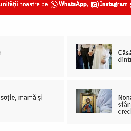
nității noastre pe
WhatsApp
,
Instagram
r
Căsă
dint
soție, mamă și
Nona
sfân
cred