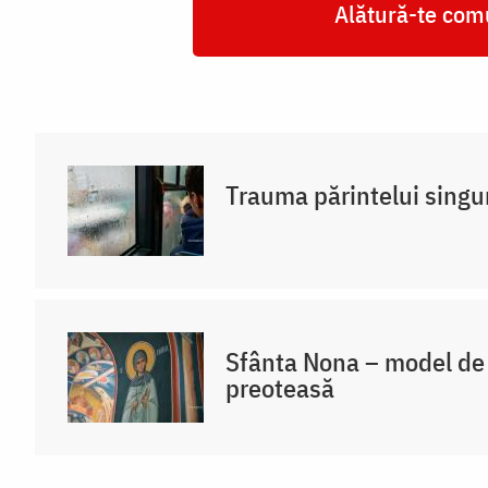
Alătură-te comu
Trauma părintelui singu
Sfânta Nona – model de 
preoteasă