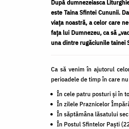
fac
După dumnezeiasca Liturghie, 
nunți
este Taina Sfintei Cununii. D
în
viața noastră, a celor care ne
anul
fața lui Dumnezeu, ca să „vad
2026?
una dintre rugăciunile tainei 
/
Foto:
Ca să venim în ajutorul celo
Pr.
perioadele de timp în care nu
Benedict
Both
În cele patru posturi și în 
În zilele Praznicelor Împără
În săptămâna lăsatului sec 
În Postul Sfintelor Paști (22