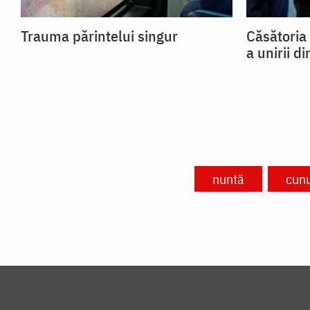
Trauma părintelui singur
Căsătoria
a unirii di
nuntă
cun