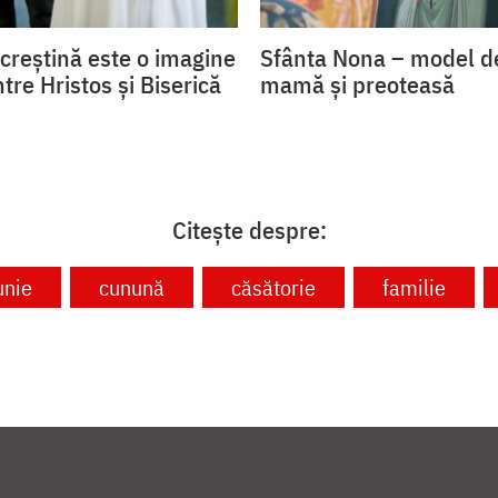
 creștină este o imagine
Sfânta Nona – model de
ntre Hristos și Biserică
mamă și preoteasă
Citește despre:
unie
cunună
căsătorie
familie