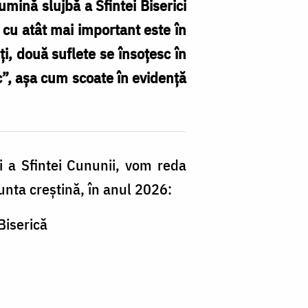
mină slujbă a Sfintei Biserici
 cu atât mai important este în
ți, două suflete se însoțesc în
c”, așa cum scoate în evidență
i a Sfintei Cununii, vom reda
unta creștină, în anul 2026:
Biserică