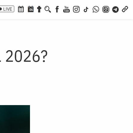
LIVE
06
ul 2026?