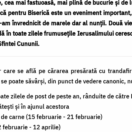
cea mai fastuoasă, mai plină de bucurie și de lu
acă pentru Biserică este un eveniment important,
-am învrednicit de marele dar al nunții. Două vie
ă în toate zilele frumusețile Ierusalimului ceres
Sfintei Cununii.
r care se află pe cărarea presărată cu trandafir
 se poate săvârși, din punct de vedere canonic, n
toate zilele de post de peste an, rânduite de către 
tești și în ajunul acestora
de carne (15 februarie - 21 februarie)
 februarie - 12 aprilie)