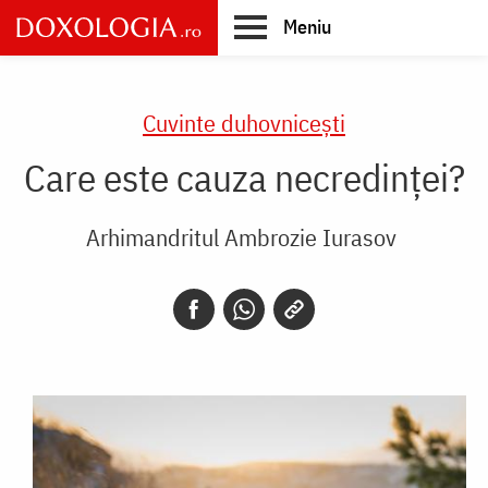
Skip
Meniu
to
main
Main
content
navigation
Cuvinte duhovnicești
Care este cauza necredinței?
Arhimandritul Ambrozie Iurasov