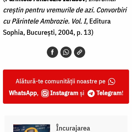
creștin pentru vremurile de azi. Convorbiri
cu Părintele Ambrozie. Vol. I
, Editura
Sophia, București, 2004, p. 13)
Alătură-te comunității noastre pe
WhatsApp
,
Instagram
și
Telegram
!
Încurajarea