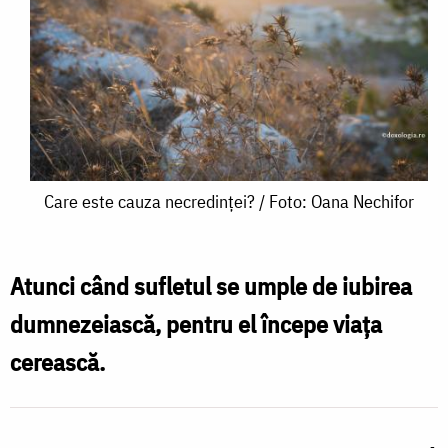
Care
Care este cauza necredinței? / Foto: Oana Nechifor
este
cauza
Atunci când sufletul se umple de iubirea
necredinței?
dumnezeiască, pentru el începe viața
/
cerească.
Foto:
Oana
Nechifor