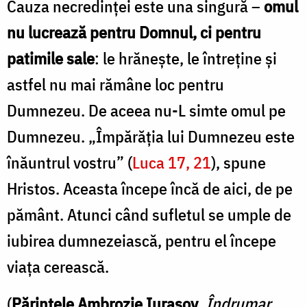
Cauza necredinței este una singură –
omul
nu lucrează pentru Domnul, ci pentru
patimile sale
: le hrănește, le întreține și
astfel nu mai rămâne loc pentru
Dumnezeu. De aceea nu-L simte omul pe
Dumnezeu. „Împărăția lui Dumnezeu este
înăuntrul vostru” (
Luca 17, 21
), spune
Hristos. Aceasta începe încă de aici, de pe
pământ. Atunci când sufletul se umple de
iubirea dumnezeiască, pentru el începe
viața cerească.
(
Părintele Ambrozie Iurasov
,
Îndrumar