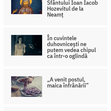
Sfântului Ioan Iacob
Hozevitul de la
Neamț
În cuvintele
duhovnicești ne
putem vedea chipul
ca într-o oglindă
„A venit postul,
maica înfrânării”