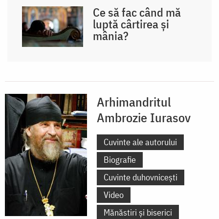
Ce să fac când mă
luptă cârtirea și
mânia?
Arhimandritul
Ambrozie Iurasov
Cuvinte ale autorului
Biografie
Cuvinte duhovnicești
Video
Mănăstiri și biserici