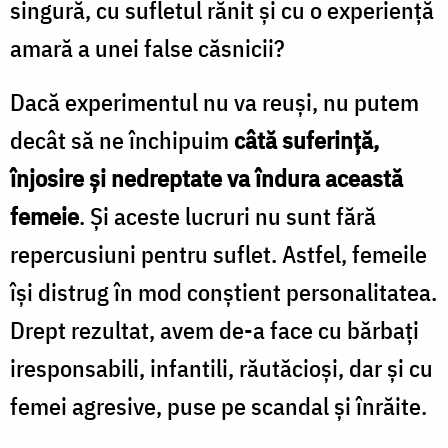
singură, cu sufletul rănit şi cu o experienţă
amară a unei false căsnicii?
Dacă experimentul nu va reuşi, nu putem
decât să ne închipuim
câtă suferinţă,
înjosire şi nedreptate va îndura această
femeie
. Şi aceste lucruri nu sunt fără
repercusiuni pentru suflet. Astfel, femeile
îşi distrug în mod conştient personalitatea.
Drept rezultat, avem de-a face cu bărbaţi
iresponsabili, infantili, răutăcioşi, dar şi cu
femei agresive, puse pe scandal şi înrăite.