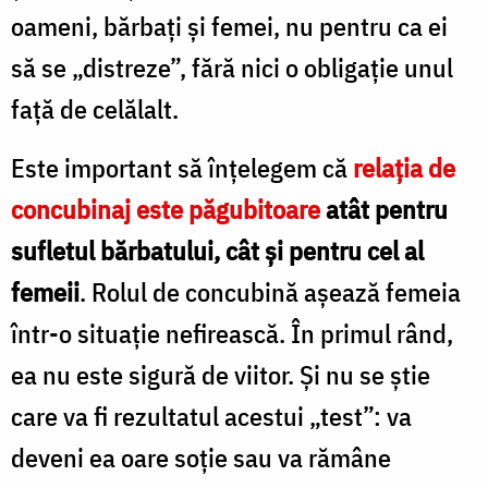
oameni, bărbaţi şi femei, nu pentru ca ei
să se „distreze”, fără nici o obligaţie unul
faţă de celălalt.
Este important să înţelegem că
relaţia de
concubinaj este păgubitoare
atât pentru
sufletul bărbatului, cât şi pentru cel al
femeii
. Rolul de concubină aşează femeia
într-o situaţie nefirească. În primul rând,
ea nu este sigură de viitor. Şi nu se ştie
care va fi rezultatul acestui „test”: va
deveni ea oare soţie sau va rămâne