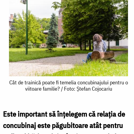
Cât
Cât de trainică poate fi temelia concubinajului pentru o
viitoare familie? / Foto: Ștefan Cojocariu
de
trainică
poate
Este important să înţelegem că relaţia de
fi
concubinaj este păgubitoare atât pentru
temelia