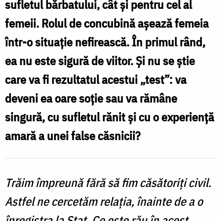
sufletul bărbatului, cât şi pentru cel al
concubinajului
femeii. Rolul de concubină aşează femeia
pentru
într-o situaţie nefirească. În primul rând,
o
ea nu este sigură de viitor. Şi nu se ştie
viitoare
care va fi rezultatul acestui „test”: va
familie?
deveni ea oare soţie sau va rămâne
/
singură, cu sufletul rănit şi cu o experienţă
Foto:
amară a unei false căsnicii?
Ștefan
Cojocariu
Trăim împreună fără să fim căsătoriţi civil.
Astfel ne cercetăm relaţia, înainte de a o
înregistra la Stat. Ce este rău în acest