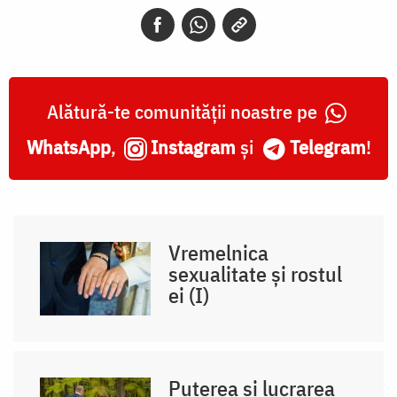
Alătură-te comunității noastre pe
WhatsApp
,
Instagram
și
Telegram
!
Vremelnica
sexualitate și rostul
ei (I)
Puterea și lucrarea