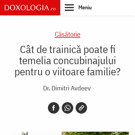
Skip
Meniu
to
main
Main
content
navigation
Căsătorie
Cât de trainică poate fi
temelia concubinajului
pentru o viitoare familie?
Dr. Dimitri Avdeev