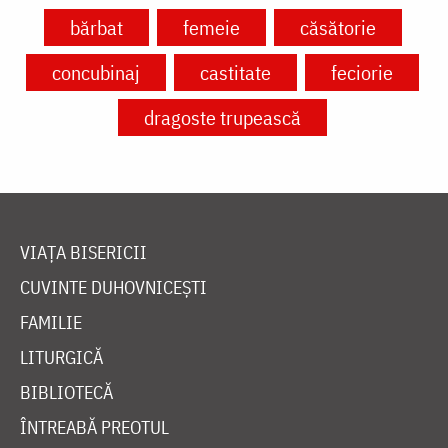
bărbat
femeie
căsătorie
concubinaj
castitate
feciorie
dragoste trupească
VIAȚA BISERICII
CUVINTE DUHOVNICEȘTI
FAMILIE
LITURGICĂ
BIBLIOTECĂ
ÎNTREABĂ PREOTUL