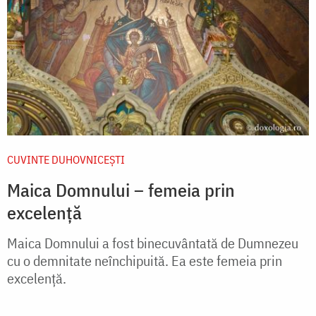
CUVINTE DUHOVNICEȘTI
Maica Domnului – femeia prin
excelență
Maica Domnului a fost binecuvântată de Dumnezeu
cu o demnitate neînchi­puită. Ea este femeia prin
excelență.