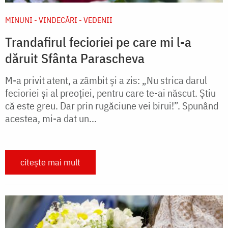
MINUNI - VINDECĂRI - VEDENII
Trandafirul fecioriei pe care mi l-a
dăruit Sfânta Parascheva
M-a privit atent, a zâmbit şi a zis: „Nu strica darul
fecioriei şi al preoţiei, pentru care te-ai născut. Știu
că este greu. Dar prin rugăciune vei birui!”. Spunând
acestea, mi-a dat un...
citește mai mult