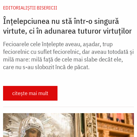
EDITORIALIȘTII BISERICII
Înțelepciunea nu stă într-o singură
virtute, ci în adunarea tuturor virtuților
Fecioarele cele înțelepte aveau, așadar, trup
feciorelnic cu suflet feciorelnic, dar aveau totodată și
milă mare: milă față de cele mai slabe decât ele,
care nu s-au slobozit încă de păcat.
citește mai mult