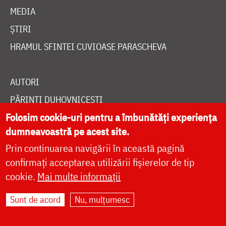
MEDIA
ȘTIRI
HRAMUL SFINTEI CUVIOASE PARASCHEVA
AUTORI
PĂRINȚI DUHOVNICEȘTI
Folosim cookie-uri pentru a îmbunătăți experiența
MAICI CU VIAȚĂ DUHOVNICEASCĂ
dumneavoastră pe acest site.
TEMATICĂ
Prin continuarea navigării în această pagină
SINAXAR ALFABETIC
confirmați acceptarea utilizării fișierelor de tip
MĂNĂSTIRI ȘI BISERICI
cookie.
Mai multe informații
CALENDAR ORTODOX
Sunt de acord
Nu, mulțumesc
WIDGET DOXOLOGIA
RADIO DOXOLOGIA