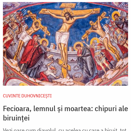
CUVINTE DUHOVNICEȘTI
Fecioara, lemnul și moartea: chipuri ale
biruinței
Vezi oare cum diavolul, cu acelea cu care a biruit, tot