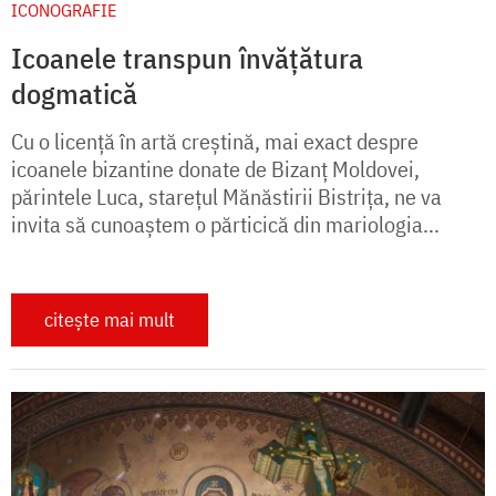
ICONOGRAFIE
Icoanele transpun învățătura
dogmatică
Cu o licență în artă creștină, mai exact despre
icoanele bizantine donate de Bizanț Moldovei,
părintele Luca, starețul Mănăstirii Bistrița, ne va
invita să cunoaștem o părticică din mariologia...
citește mai mult