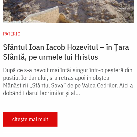
PATERIC
Sfântul Ioan Iacob Hozevitul – în Țara
Sfântă, pe urmele lui Hristos
După ce s-a nevoit mai întâi singur într-o peşteră din
pustiul Iordanului, s-a retras apoi în obştea
Mănăstirii „Sfântul Sava” de pe Valea Cedrilor. Aici a
dobândit darul lacrimilor şi al...
citește mai mult