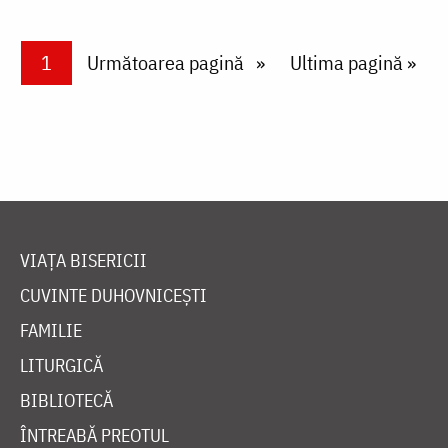
Paginare
Current page
1
Next page
Următoarea pagină
Last page
Ultima pagină »
VIAȚA BISERICII
CUVINTE DUHOVNICEȘTI
FAMILIE
LITURGICĂ
BIBLIOTECĂ
ÎNTREABĂ PREOTUL