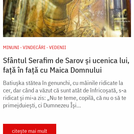
MINUNI - VINDECĂRI - VEDENII
Sfântul Serafim de Sarov și ucenica lui,
față în față cu Maica Domnului
Batiuşka stătea în genunchi, cu mâinile ridicate la
cer, dar când a văzut că sunt atât de înfricoşată, s-a
ridicat şi mi-a zis: „Nu te teme, copilă, că nu o să te
primejduieşti, ci Dumnezeu Îşi...
citește mai mult