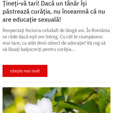
Țineți-vă tari! Dacă un tânăr își
păstrează curăția, nu înseamnă că nu
are educație sexuală!
Respectați fecioria celuilalt de lângă voi. În România
se râde dacă ești om întreg. Cu cât te ciumpăvesc
mai tare, cu atât devii obiect de adorație! Vă rog să
vă lăsați batjocoriți pentru curăția...
citește mai mult