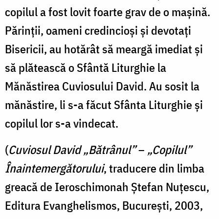
copilul a fost lovit foarte grav de o maşină.
Părinţii, oameni credincioşi şi devotaţi
Bisericii, au hotărât să meargă imediat şi
să plătească o Sfântă Liturghie la
Mănăstirea Cuviosului David. Au sosit la
mănăstire, li s-a făcut Sfânta Liturghie şi
copilul lor s-a vindecat.
(
Cuviosul David „Bătrânul”
–
„Copilul”
Înaintemergătorului
, traducere din limba
greacă de Ieroschimonah Ștefan Nuțescu,
Editura Evanghelismos, București, 2003,