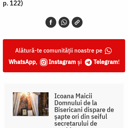
p. 122)
Alătură-te comunității noastre pe
WhatsApp
,
Instagram
și
Telegram
!
Icoana Maicii
Domnului de la
Bisericani dispare de
șapte ori din seiful
secretarului de