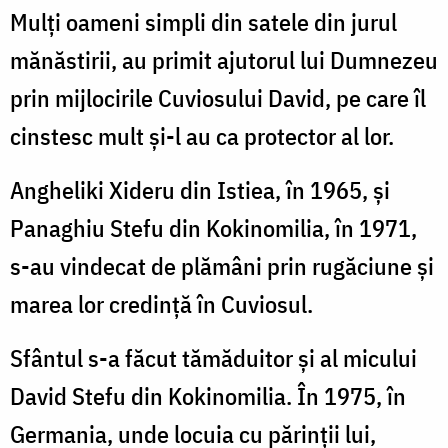
Mulţi oameni simpli din satele din jurul
Foto:
Pr.
mănăstirii, au primit ajutorul lui Dumnezeu
Silviu
prin mijlocirile Cuviosului David, pe care îl
Cluci
cinstesc mult şi-l au ca protector al lor.
Angheliki Xideru din Istiea, în 1965, şi
Panaghiu Stefu din Kokinomilia, în 1971,
s-au vindecat de plămâni prin rugăciune şi
marea lor credinţă în Cuviosul.
Sfântul s-a făcut tămăduitor şi al micului
David Stefu din Kokinomilia. În 1975, în
Germania, unde locuia cu părinţii lui,