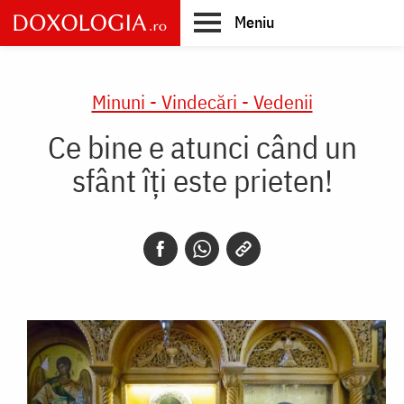
Skip
Meniu
to
main
Main
content
navigation
Minuni - Vindecări - Vedenii
Ce bine e atunci când un
sfânt îți este prieten!