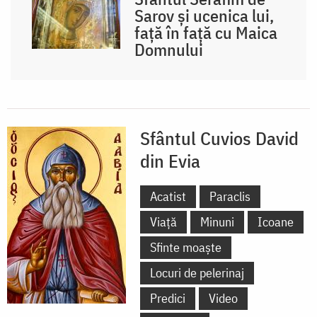
Sarov și ucenica lui,
față în față cu Maica
Domnului
Sfântul Cuvios David
din Evia
Acatist
Paraclis
Viață
Minuni
Icoane
Sfinte moaște
Locuri de pelerinaj
Predici
Video