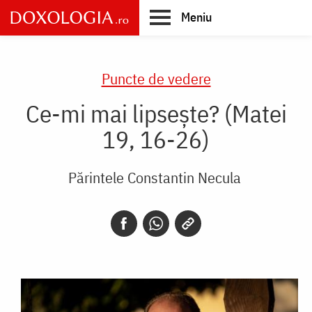
Skip
Meniu
to
main
Main
content
navigation
Puncte de vedere
Ce-mi mai lipsește? (Matei
19, 16-26)
Părintele Constantin Necula