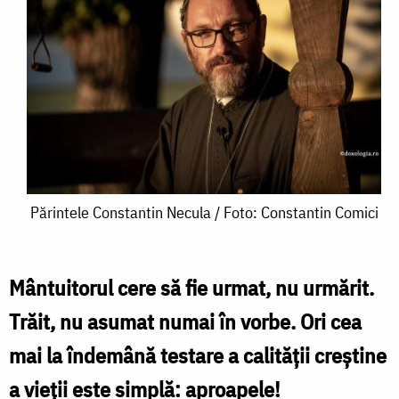
Părintele
Părintele Constantin Necula / Foto: Constantin Comici
Constantin
Necula
Mântuitorul cere să fie urmat, nu urmărit.
/
Trăit, nu asumat numai în vorbe. Ori cea
Foto:
mai la îndemână testare a calității creștine
Constantin
a vieții este simplă: aproapele!
Comici