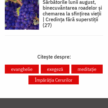
Sărbătorile lunii august,
binecuvântarea roadelor și
chemarea la sfințirea vieții
| Credința fără superstiții
(27)
Citește despre:
evanghelie
exegeză
meditație
Împărăția Cerurilor