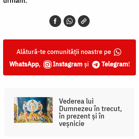
Alătură-te comunității noastre pe
WhatsApp
,
Instagram
și
Telegram
!
Vederea lui
Dumnezeu în trecut,
în prezent și în
veșnicie