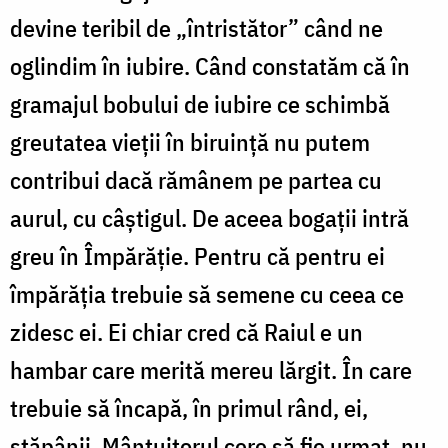
devine teribil de „întristător” când ne
oglindim în iubire. Când constatăm că în
gramajul bobului de iubire ce schimbă
greutatea vieții în biruință nu putem
contribui dacă rămânem pe partea cu
aurul, cu câștigul. De aceea bogații intră
greu în Împărăție. Pentru că pentru ei
împărăția trebuie să semene cu ceea ce
zidesc ei. Ei chiar cred că Raiul e un
hambar care merită mereu lărgit. În care
trebuie să încapă, în primul rând, ei,
stăpânii. Mântuitorul cere să fie urmat, nu