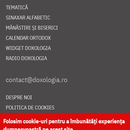
TEMATICĂ
SINAXAR ALFABETIC
MĂNĂSTIRI ȘI BISERICI
CALENDAR ORTODOX
WIDGET DOXOLOGIA
RADIO DOXOLOGIA
DESPRE NOI
POLITICA DE COOKIES
DONEAZĂ ONLINE PENTRU CATEDRALA NAȚIONALĂ
Folosim cookie-uri pentru a îmbunătăți experiența
dumneavoastră pe acest site.