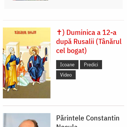
✝) Duminica a 12-a
după Rusalii (Tânărul
cel bogat)
Icoane
Predici
Video
Părintele Constantin
Necula