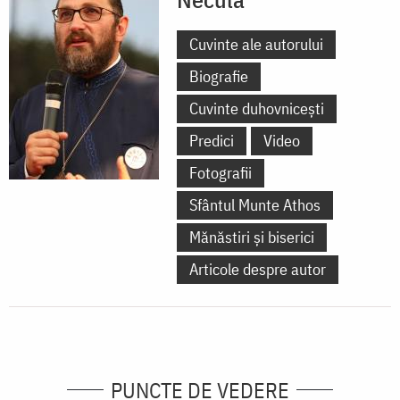
Cuvinte ale autorului
Biografie
Cuvinte duhovnicești
Predici
Video
Fotografii
Sfântul Munte Athos
Mănăstiri și biserici
Articole despre autor
PUNCTE DE VEDERE