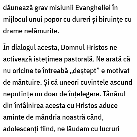
dăunează grav misiunii Evangheliei în
mijlocul unui popor cu dureri și biruințe cu
drame nelămurite.
În dialogul acesta, Domnul Hristos ne
activează istețimea pastorală. Ne arată că
nu oricine te întreabă „deștept” e motivat
de mântuire. Și că uneori cuvintele ascund
neputințe nu doar de înțelegere. Tânărul
din întâlnirea acesta cu Hristos aduce
aminte de mândria noastră când,
adolescenți fiind, ne lăudam cu lucruri