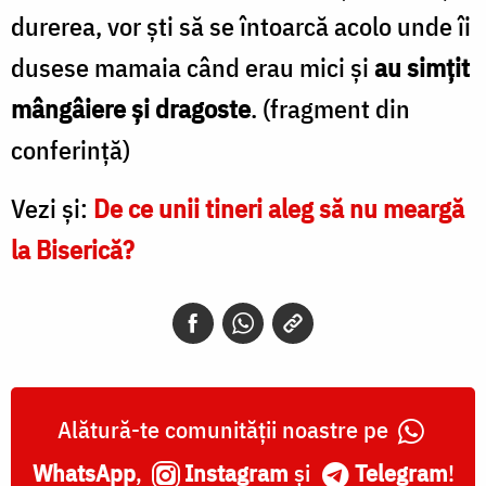
durerea, vor ști să se întoarcă acolo unde îi
dusese mamaia când erau mici și
au simțit
mângâiere și dragoste
. (fragment din
conferință)
Vezi și:
De ce unii tineri aleg să nu meargă
la Biserică?
Alătură-te comunității noastre pe
WhatsApp
,
Instagram
și
Telegram
!