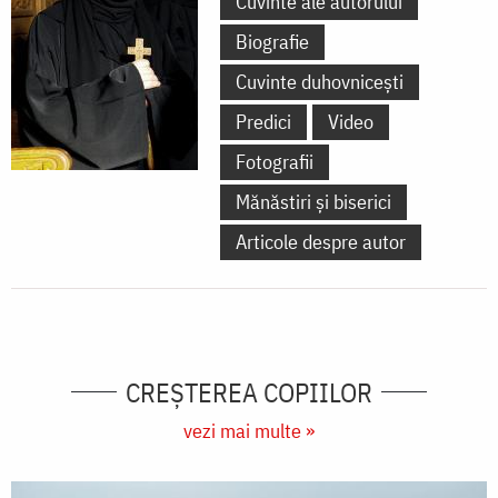
Cuvinte ale autorului
Biografie
Cuvinte duhovnicești
Predici
Video
Fotografii
Mănăstiri și biserici
Articole despre autor
CREŞTEREA COPIILOR
vezi mai multe »