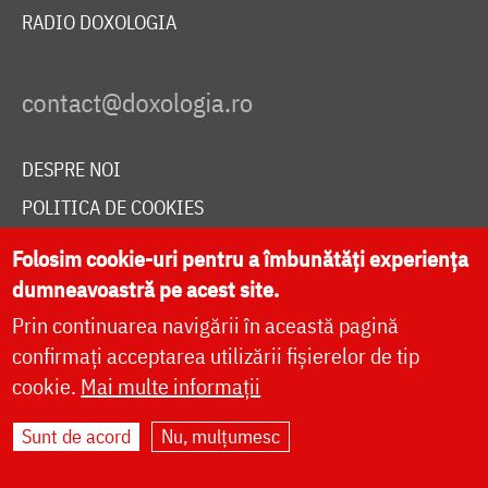
RADIO DOXOLOGIA
DESPRE NOI
POLITICA DE COOKIES
DONEAZĂ ONLINE PENTRU CATEDRALA NAȚIONALĂ
Folosim cookie-uri pentru a îmbunătăți experiența
dumneavoastră pe acest site.
Prin continuarea navigării în această pagină
LIVE
confirmați acceptarea utilizării fișierelor de tip
cookie.
Mai multe informații
Site dezvoltat de
DOXOLOGIA MEDIA
,
Sunt de acord
Nu, mulțumesc
Arhiepiscopia Iașilor | ©
doxologia.ro