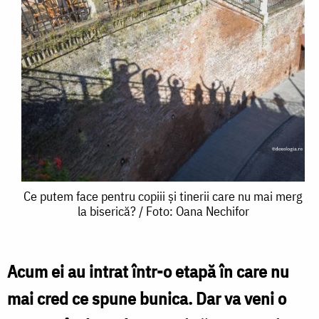
Ce
Ce putem face pentru copiii și tinerii care nu mai merg
la biserică? / Foto: Oana Nechifor
putem
face
pentru
Acum ei au intrat într-o etapă în care nu
copiii
mai cred ce spune bunica. Dar va veni o
și