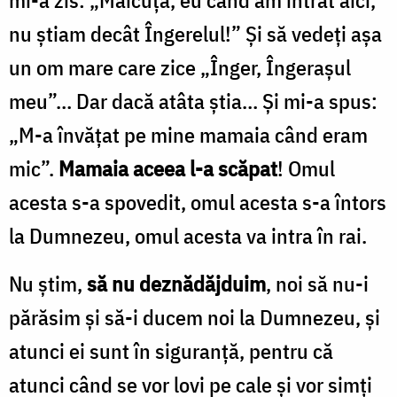
nu știam decât Îngerelul!” Și să vedeți așa
un om mare care zice „Înger, Îngerașul
meu”… Dar dacă atâta știa… Și mi-a spus:
„M-a învățat pe mine mamaia când eram
mic”.
Mamaia aceea l-a scăpat
! Omul
acesta s-a spovedit, omul acesta s-a întors
la Dumnezeu, omul acesta va intra în rai.
Nu știm,
să nu deznădăjduim
, noi să nu-i
părăsim și să-i ducem noi la Dumnezeu, și
atunci ei sunt în siguranță, pentru că
atunci când se vor lovi pe cale și vor simți