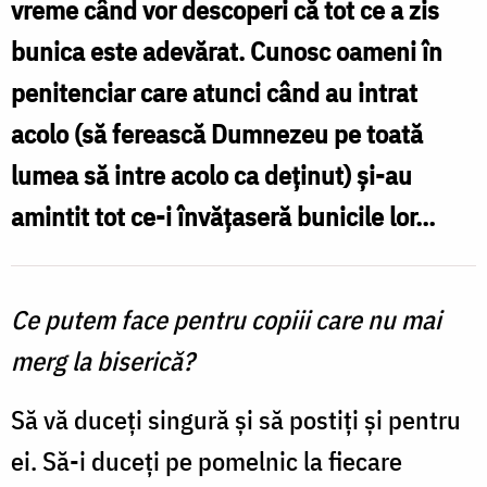
vreme când vor descoperi că tot ce a zis
tinerii
bunica este adevărat. Cunosc oameni în
care
penitenciar care atunci când au intrat
nu
acolo (să ferească Dumnezeu pe toată
mai
lumea să intre acolo ca deținut) și-au
merg
amintit tot ce-i învățaseră bunicile lor…
la
biserică?
/
Ce putem face pentru copiii care nu mai
Foto:
merg la biserică?
Oana
Să vă duceți singură și să postiți și pentru
Nechifor
ei. Să-i duceți pe pomelnic la fiecare