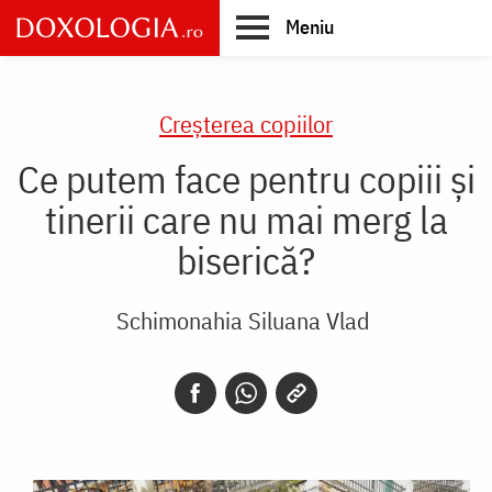
Skip
Meniu
to
main
Main
content
navigation
Creşterea copiilor
Ce putem face pentru copiii și
tinerii care nu mai merg la
biserică?
Schimonahia Siluana Vlad