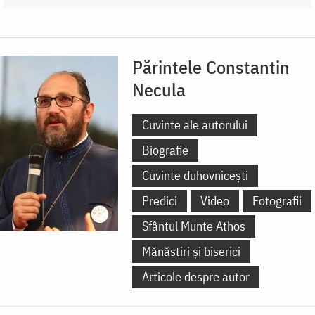
Părintele Constantin
Necula
Cuvinte ale autorului
Biografie
Cuvinte duhovnicești
Predici
Video
Fotografii
Sfântul Munte Athos
Mănăstiri și biserici
Articole despre autor