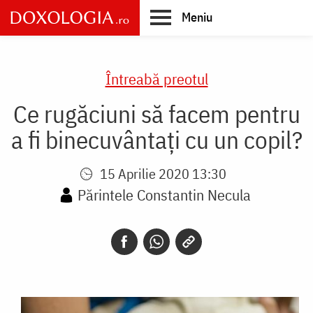
Skip
Meniu
to
main
Main
content
navigation
Întreabă preotul
Ce rugăciuni să facem pentru
a fi binecuvântați cu un copil?
15 Aprilie 2020 13:30
Părintele Constantin Necula