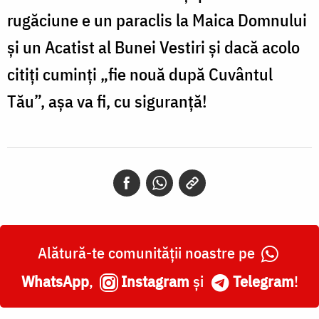
rugăciune e un paraclis la Maica Domnului
și un Acatist al Bunei Vestiri și dacă acolo
citiți cuminți „fie nouă după Cuvântul
Tău”, așa va fi, cu siguranță!
Alătură-te comunității noastre pe
WhatsApp
,
Instagram
și
Telegram
!