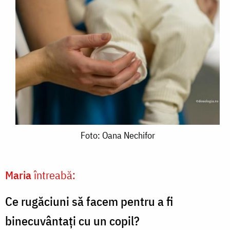
Foto:
Foto: Oana Nechifor
Oana
Nechifor
Maria
întreabă:
Ce rugăciuni să facem pentru a fi
binecuvântați cu un copil?