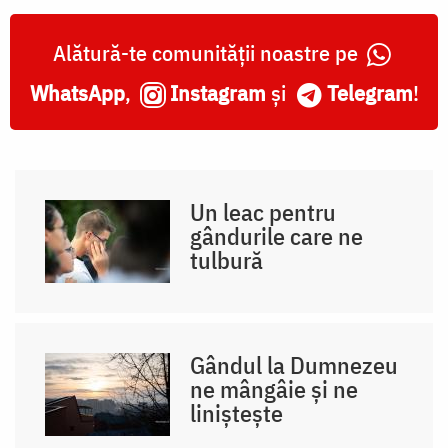
Alătură-te comunității noastre pe
WhatsApp
,
Instagram
și
Telegram
!
Un leac pentru
gândurile care ne
tulbură
Gândul la Dumnezeu
ne mângâie și ne
liniștește