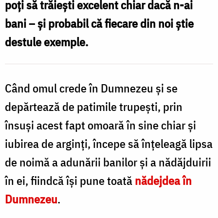
poți să trăiești excelent chiar dacă n-ai
Dumnezeu?
bani – și probabil că fiecare din noi știe
/
destule exemple.
Foto:
Ștefan
Cojocariu
Când omul crede în Dumnezeu și se
depărtează de patimile trupești, prin
însuși acest fapt omoară în sine chiar și
iubirea de arginți, începe să înțeleagă lipsa
de noimă a adunării banilor și a nădăjduirii
în ei, fiindcă își pune toată
nădejdea în
Dumnezeu
.