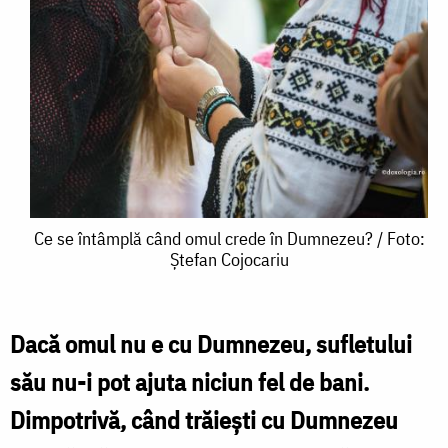
Ce
Ce se întâmplă când omul crede în Dumnezeu? / Foto:
Ștefan Cojocariu
se
întâmplă
când
Dacă omul nu e cu Dumnezeu, sufletului
omul
său nu-i pot ajuta niciun fel de bani.
crede
Dimpotrivă, când trăiești cu Dumnezeu
în