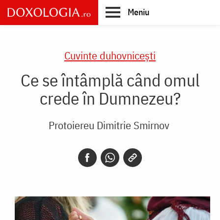
Skip
Meniu
to
main
Main
content
navigation
Cuvinte duhovnicești
Ce se întâmplă când omul
crede în Dumnezeu?
Protoiereu Dimitrie Smirnov