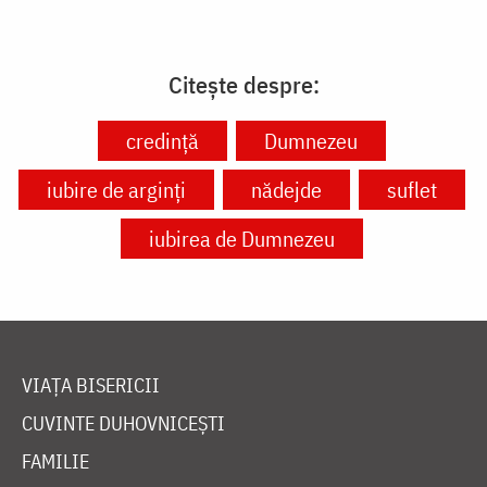
Citește despre:
credință
Dumnezeu
iubire de arginți
nădejde
suflet
iubirea de Dumnezeu
VIAȚA BISERICII
CUVINTE DUHOVNICEȘTI
FAMILIE