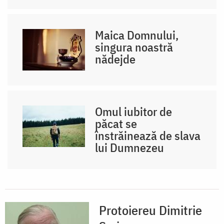
Maica Domnului,
singura noastră
nădejde
Omul iubitor de
păcat se
înstrăinează de slava
lui Dumnezeu
Protoiereu Dimitrie