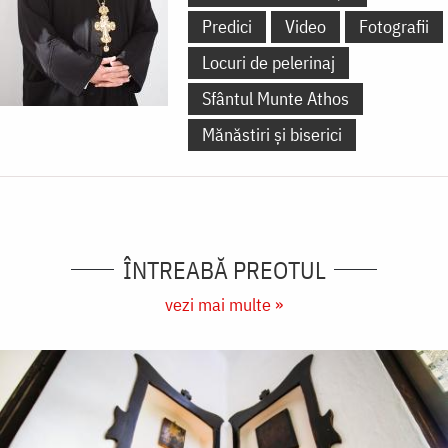
Predici
Video
Fotografii
Locuri de pelerinaj
Sfântul Munte Athos
Mănăstiri și biserici
ÎNTREABĂ PREOTUL
vezi mai multe »