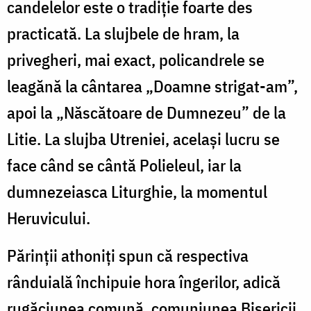
candelelor este o tradiție foarte des
practicată. La slujbele de hram, la
privegheri, mai exact, policandrele se
leagănă la cântarea „Doamne strigat-am”,
apoi la „Născătoare de Dumnezeu” de la
Litie. La slujba Utreniei, același lucru se
face când se cântă Polieleul, iar la
dumnezeiasca Liturghie, la momentul
Heruvicului.
Părinții athoniți spun că respectiva
rânduială închipuie hora îngerilor, adică
rugăciunea comună, comuniunea Bisericii