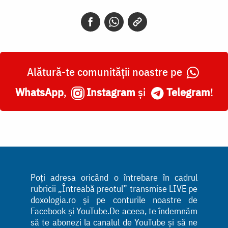
Alătură-te comunității noastre pe
WhatsApp
,
Instagram
și
Telegram
!
Poți adresa oricând o întrebare în cadrul
rubricii „Întreabă preotul” transmise LIVE pe
doxologia.ro și pe conturile noastre de
Facebook și YouTube.De aceea, te îndemnăm
să te abonezi la canalul de YouTube și să ne