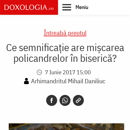
Skip
Meniu
to
main
Main
content
navigation
Întreabă preotul
Ce semnificație are mișcarea
policandrelor în biserică?
7 Iunie 2017 15:00
Arhimandritul Mihail Daniliuc