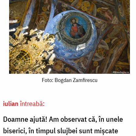
Foto:
Foto: Bogdan Zamfirescu
Bogdan
Zamfirescu
iulian
întreabă:
Doamne ajută! Am observat că, în unele
biserici, în timpul slujbei sunt mișcate