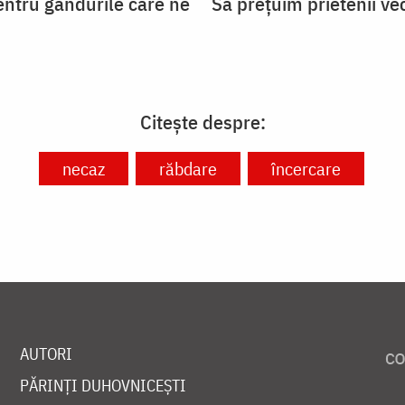
entru gândurile care ne
Să prețuim prietenii ve
Citește despre:
necaz
răbdare
încercare
AUTORI
PĂRINȚI DUHOVNICEȘTI