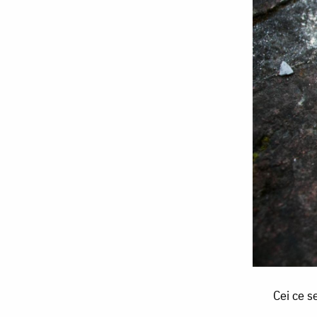
Cei
Cei ce s
ce