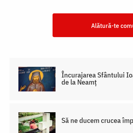
Trandafir
Alătură-te comu
Încurajarea Sfântului I
de la Neamț
Să ne ducem crucea împ