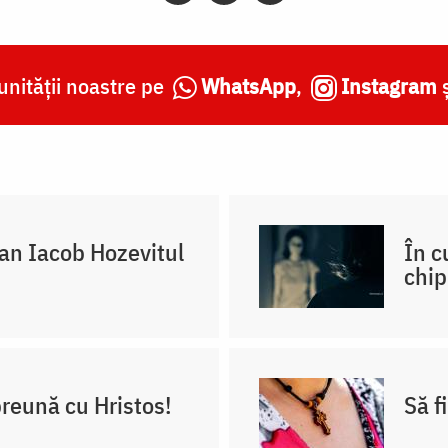
nității noastre pe
WhatsApp
,
Instagram
oan Iacob Hozevitul
În c
chip
reună cu Hristos!
Să f