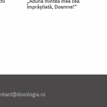
chi
„Adună mintea mea cea
împrăștiată, Doamne!”