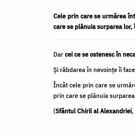
se
ostenesc
Cele prin care se urmărea într
în
care se plănuia surparea lor, î
necazuri
se
Dar
cei ce se ostenesc în neca
fac
mai
Și răbdarea în nevoințe îi face
tari
Încât cele prin care se urmărea
decât
prin care se plănuia surparea 
ele
/
(
Sfântul Chiril al Alexandriei
,
Foto:
Andreea