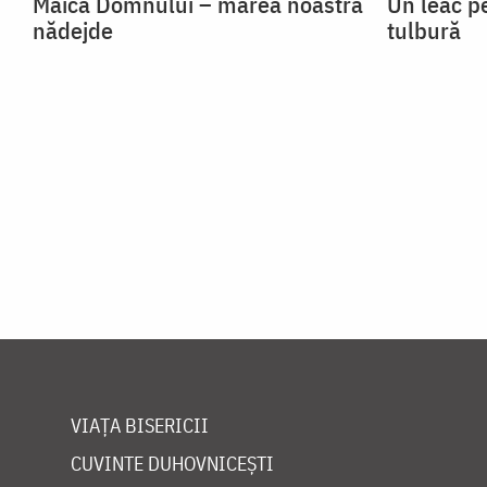
Maica Domnului – marea noastră
Un leac p
nădejde
tulbură
VIAȚA BISERICII
CUVINTE DUHOVNICEȘTI