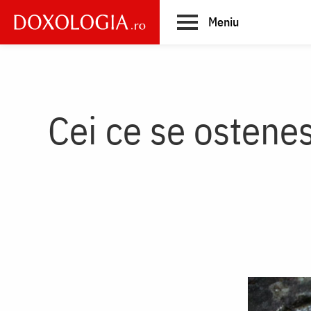
Skip
Meniu
to
main
Main
content
navigation
Cei ce se ostenes