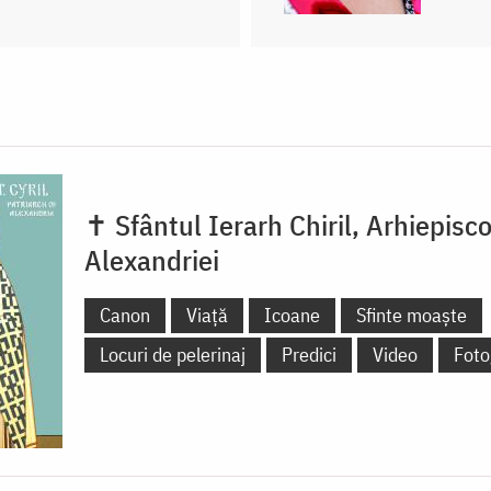
✝ Sfântul Ierarh Chiril, Arhiepisc
Alexandriei
Canon
Viață
Icoane
Sfinte moaște
Locuri de pelerinaj
Predici
Video
Foto