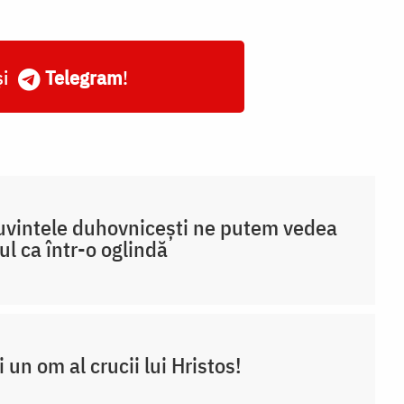
și
Telegram
!
uvintele duhovnicești ne putem vedea
ul ca într-o oglindă
ii un om al crucii lui Hristos!