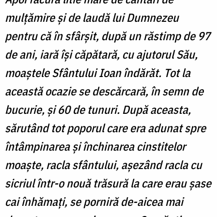
mulțămire și de laudă lui Dumnezeu
pentru că în sfârșit, după un răstimp de 97
de ani, iară își căpătară, cu ajutorul Său,
moaștele Sfântului Ioan îndărăt. Tot la
această ocazie se descărcară, în semn de
bucurie, și 60 de tunuri. După aceasta,
sărutând tot poporul care era adunat spre
întâmpinarea și închinarea cinstitelor
moaște, racla sfântului, așezând racla cu
sicriul într-o nouă trăsură la care erau șase
cai înhămați, se porniră de-aicea mai