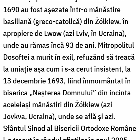
1690 au fost așezate într-o mănăstire
basiliană (greco-catolică) din Żółkiew, în
apropiere de Lwow (azi Lviv, în Ucraina),
unde au rămas încă 93 de ani. Mitropolitul
Dosoftei a murit în exil, refuzând să treacă
la uniație așa cum i s-a cerut insistent, la
13 decembrie 1693, fiind înmormântat în
biserica „Nașterea Domnului” din incinta
aceleiași mănăstiri din Żółkiew (azi
Jovkva, Ucraina), unde se află și azi.
Sfântul Sinod al Bisericii Ortodoxe Române
l-a trecut în rândul sfinților în anul 2005.