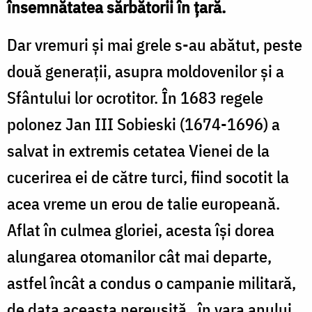
însemnătatea sărbătorii în țară.
Dar vremuri și mai grele s-au abătut, peste
două generații, asupra moldovenilor și a
Sfântului lor ocrotitor. În 1683 regele
polonez Jan III Sobieski (1674-1696) a
salvat in extremis cetatea Vienei de la
cucerirea ei de către turci, fiind socotit la
acea vreme un erou de talie europeană.
Aflat în culmea gloriei, acesta își dorea
alungarea otomanilor cât mai departe,
astfel încât a condus o campanie militară,
de data aceasta nereușită, în vara anului