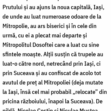
Prutului și au ajuns la noua capitală, Iași,
de unde au luat numeroase odoare de la
Mitropolie, au ars biserici și în cele din
urmă, cu ei a plecat mai departe și
Mitropolitul Dosoftei care a luat cu sine
sfintele moaște. Alții susțin că trupele au
luat-o către nord, netrecând prin Iași, ci
prin Suceava și au confiscat de acolo tot
avutul de preț al Mitropoliei (deja mutate
la Iași, însă cel mai probabil „relocate” din
pricina războiului, înapoi la Suceava). De
pildă, Nicolae Costin și Niculae Mustea