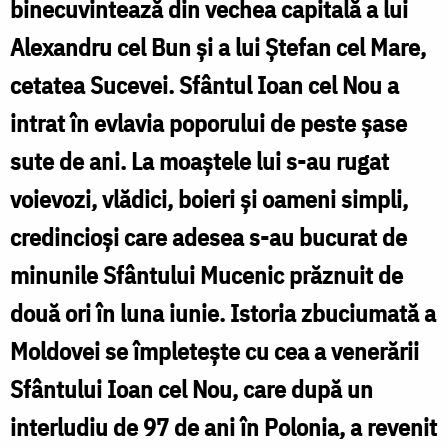
binecuvintează din vechea capitală a lui
de
Alexandru cel Bun și a lui Ștefan cel Mare,
la
cetatea Sucevei. Sfântul Ioan cel Nou a
Żółkiew
intrat în evlavia poporului de peste șase
la
sute de ani. La moaștele lui s-au rugat
Suceava
voievozi, vlădici, boieri și oameni simpli,
(1783)
credincioși care adesea s-au bucurat de
/
minunile Sfântului Mucenic prăznuit de
Foto:
două ori în luna iunie. Istoria zbuciumată a
Pr.
Moldovei se împletește cu cea a venerării
Silviu
Cluci
Sfântului Ioan cel Nou, care după un
interludiu de 97 de ani în Polonia, a revenit