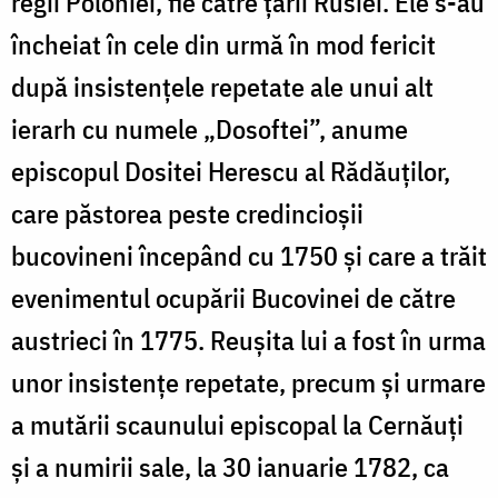
regii Poloniei, fie către țarii Rusiei. Ele s-au
încheiat în cele din urmă în mod fericit
după insistențele repetate ale unui alt
ierarh cu numele „Dosoftei”, anume
episcopul Dositei Herescu al Rădăuților,
care păstorea peste credincioșii
bucovineni începând cu 1750 și care a trăit
evenimentul ocupării Bucovinei de către
austrieci în 1775. Reușita lui a fost în urma
unor insistențe repetate, precum și urmare
a mutării scaunului episcopal la Cernăuți
și a numirii sale, la 30 ianuarie 1782, ca