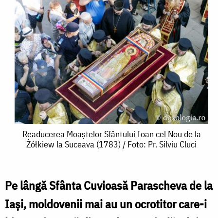
Readucerea
Readucerea Moaștelor Sfântului Ioan cel Nou de la
Żółkiew la Suceava (1783) / Foto: Pr. Silviu Cluci
Moaștelor
Sfântului
Ioan
Pe lângă Sfânta Cuvioasă Parascheva de la
cel
Iași, moldovenii mai au un ocrotitor care-i
Nou