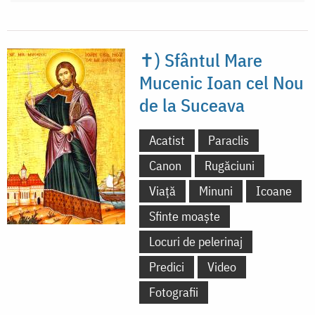
✝) Sfântul Mare
Mucenic Ioan cel Nou
de la Suceava
Acatist
Paraclis
Canon
Rugăciuni
Viață
Minuni
Icoane
Sfinte moaște
Locuri de pelerinaj
Predici
Video
Fotografii