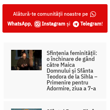
Alătură-te comunității noastre pe
WhatsApp
,
Instagram
și
Telegram
!
Sfințenia feminității:
o închinare de gând
către Maica
Domnului și Sfânta
Teodora de la Sihla –
Primenire pentru
Adormire, ziua a 7-a