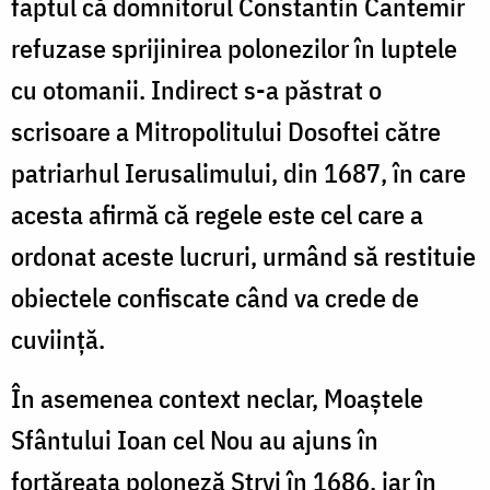
faptul că domnitorul Constantin Cantemir
refuzase sprijinirea polonezilor în luptele
cu otomanii. Indirect s-a păstrat o
scrisoare a Mitropolitului Dosoftei către
patriarhul Ierusalimului, din 1687, în care
acesta afirmă că regele este cel care a
ordonat aceste lucruri, urmând să restituie
obiectele confiscate când va crede de
cuviință.
În asemenea context neclar, Moaștele
Sfântului Ioan cel Nou au ajuns în
fortăreața poloneză Stryi în 1686, iar în