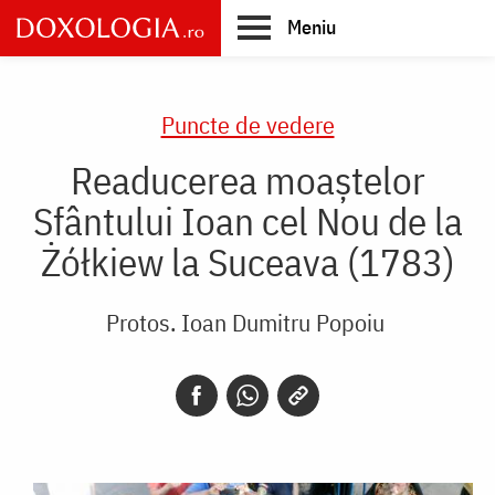
Skip
Meniu
to
main
Main
content
navigation
Puncte de vedere
Readucerea moaștelor
Sfântului Ioan cel Nou de la
Żółkiew la Suceava (1783)
Protos. Ioan Dumitru Popoiu