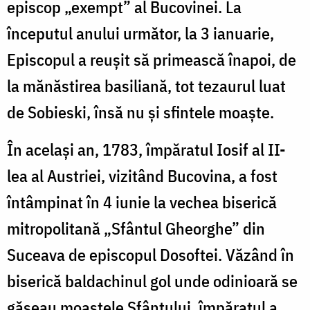
episcop „exempt” al Bucovinei. La
începutul anului următor, la 3 ianuarie,
Episcopul a reușit să primească înapoi, de
la mănăstirea basiliană, tot tezaurul luat
de Sobieski, însă nu și sfintele moaște.
În același an, 1783, împăratul Iosif al II-
lea al Austriei, vizitând Bucovina, a fost
întâmpinat în 4 iunie la vechea biserică
mitropolitană „Sfântul Gheorghe” din
Suceava de episcopul Dosoftei. Văzând în
biserică baldachinul gol unde odinioară se
găseau moaștele Sfântului, împăratul a