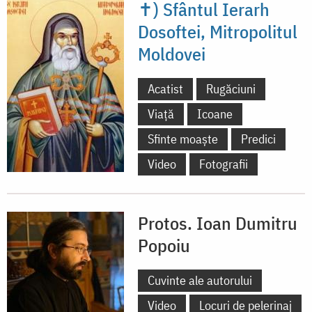
✝) Sfântul Ierarh
Dosoftei, Mitropolitul
Moldovei
Acatist
Rugăciuni
Viață
Icoane
Sfinte moaște
Predici
Video
Fotografii
Protos. Ioan Dumitru
Popoiu
Cuvinte ale autorului
Video
Locuri de pelerinaj