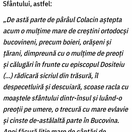
Sfântului, astfel:
„De astă parte de pârâul Colacin aștepta
acum o mulțime mare de creștini ortodocși
bucovineni, precum boieri, orășeni și
țărani, dimpreună cu o mulțime de preoți
și călugări în frunte cu episcopul Dositeiu
(…) rădicară sicriul din trăsură, îl
despecetluiră și descuiară, scoase racla cu
moaștele sfântului dintr-însul și luând-o
preoții pe umere, o trecură cu mare evlavie
și cinste de-astălaltă parte în Bucovina.
Apoi făcură litie mare de cântări de