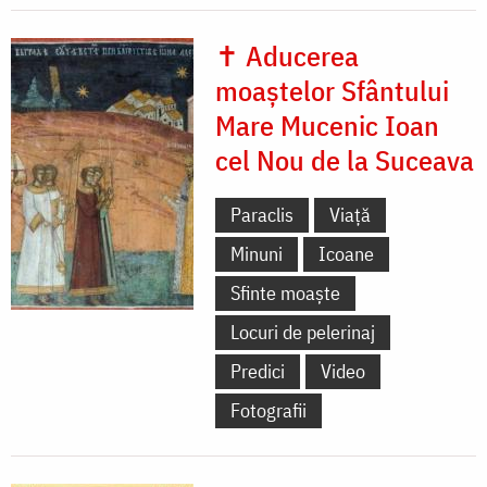
✝ Aducerea
moaștelor Sfântului
Mare Mucenic Ioan
cel Nou de la Suceava
Paraclis
Viață
Minuni
Icoane
Sfinte moaște
Locuri de pelerinaj
Predici
Video
Fotografii