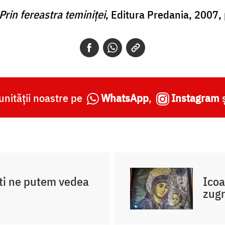
Prin fereastra teminiţei
, Editura Predania, 2007, 
nității noastre pe
WhatsApp
,
Instagram
ti ne putem vedea
Icoa
zugr