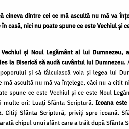
 cineva dintre cei ce mă ascultă nu mă va înţele
e în casă, nici nu poate spune ce este Vechiul şi 
tit Vechiul şi Noul Legământ al lui Dumnezeu, 
des la Biserică să audă cuvântul lui Dumnezeu.
A
 poporului şi să tâlcuiască voia şi legea lui 
e mă ascultă nu mă va înţelege, căci nu a citit ni
oate spune ce este Vechiul şi ce este Noul Legă
multe ori: Luaţi Sfânta Scriptură.
Icoana este 
e.
Citiţi Sfânta Scriptură, priviţi spre icoană. 
ă arată chipul unui sfânt care a trăit după Sfânta S