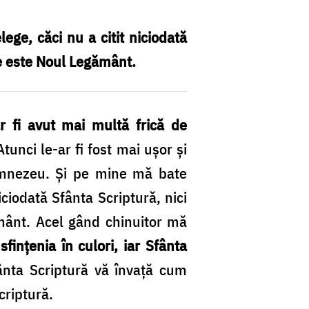
ge, căci nu a citit niciodată
ce este Noul Legământ.
ar fi avut mai multă frică de
tunci le-ar fi fost mai uşor şi
Dumnezeu. Şi pe mine mă bate
ciodată Sfânta Scriptură, nici
mânt. Acel gând chinuitor mă
sfinţenia în culori, iar Sfânta
Sfânta Scriptură vă învaţă cum
criptură.