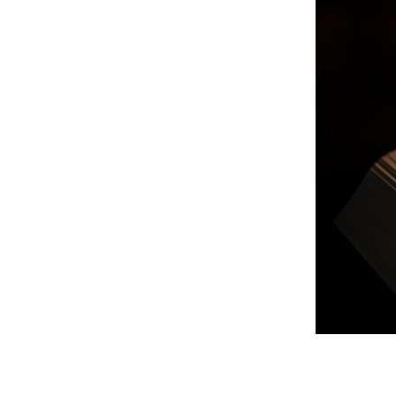
Foto:
Oana