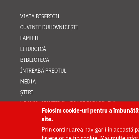
VIAȚA BISERICII
CUVINTE DUHOVNICEȘTI
FAMILIE
LITURGICĂ
BIBLIOTECĂ
ÎNTREABĂ PREOTUL
MEDIA
ȘTIRI
HRAMUL SFINTEI CUVIOASE PARASCHEVA
Folosim cookie-uri pentru a îmbunăt
site.
Prin continuarea navigării în această p
fișierelor de tip cookie.
Mai multe infor