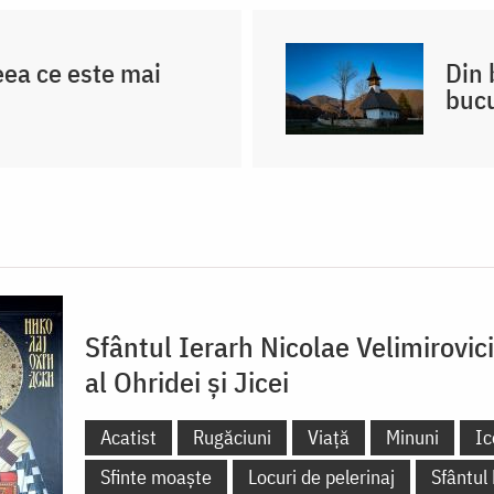
eea ce este mai
Din 
bucu
Sfântul Ierarh Nicolae Velimirovic
al Ohridei și Jicei
Acatist
Rugăciuni
Viață
Minuni
Ic
Sfinte moaște
Locuri de pelerinaj
Sfântul