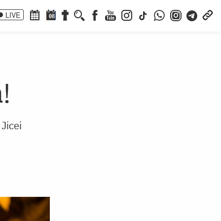
LIVE
08
ă!
 Jicei