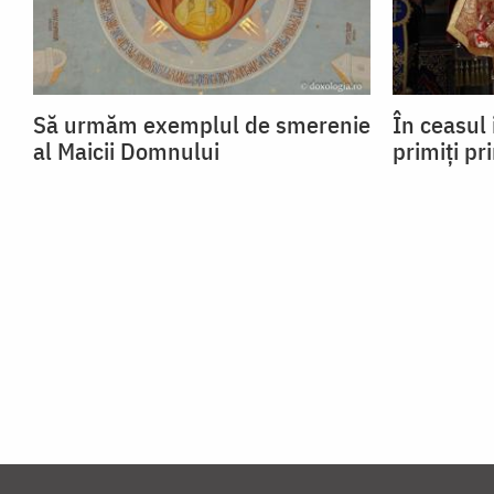
Să urmăm exemplul de smerenie
În ceasul 
al Maicii Domnului
primiți pr