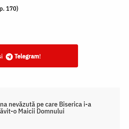
p. 170)
și
Telegram
!
na nevăzută pe care Biserica i-a
ăvit-o Maicii Domnului