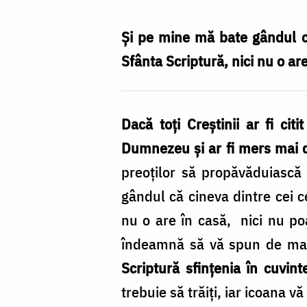
Nechifor
Şi pe mine mă bate gândul că
Sfânta Scriptură, nici nu o ar
Dacă toţi Creştinii ar fi ci
Dumnezeu şi ar fi mers mai 
preoţilor să propăvăduiască
gândul că cineva dintre cei c
nu o are în casă, nici nu p
îndeamnă să vă spun de mai 
Scriptură sfinţenia în cuvint
trebuie să trăiţi, iar icoana v