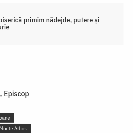
biserică primim nădejde, putere și
rie
i, Episcop
oane
 Munte Athos