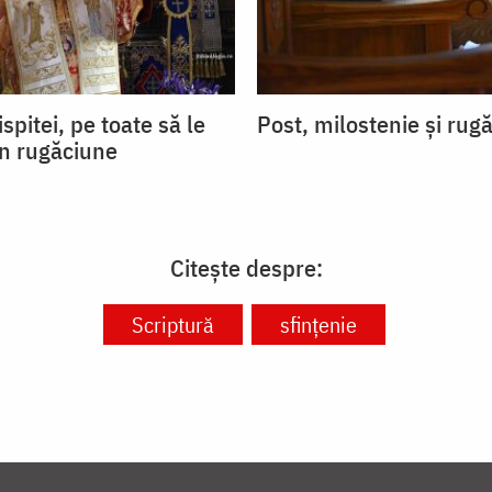
ispitei, pe toate să le
Post, milostenie și rug
in rugăciune
Citește despre:
Scriptură
sfințenie