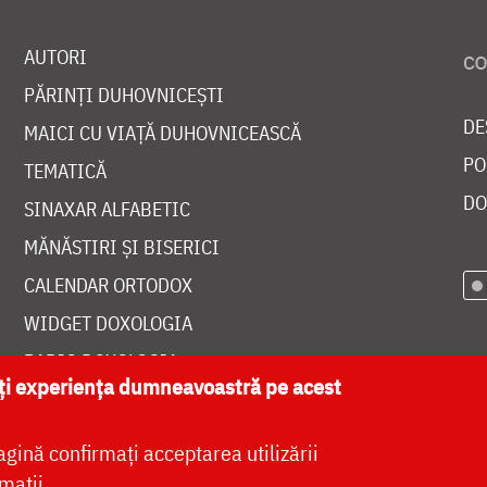
AUTORI
PĂRINȚI DUHOVNICEȘTI
DE
MAICI CU VIAȚĂ DUHOVNICEASCĂ
PO
TEMATICĂ
DO
SINAXAR ALFABETIC
MĂNĂSTIRI ȘI BISERICI
CALENDAR ORTODOX
WIDGET DOXOLOGIA
RADIO DOXOLOGIA
ăți experiența dumneavoastră pe acest
agină confirmați acceptarea utilizării
mații