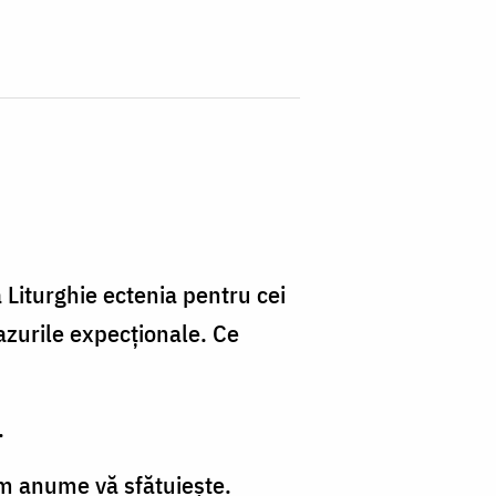
 Liturghie ectenia pentru cei
cazurile expecționale. Ce
.
 cum anume vă sfătuiește.