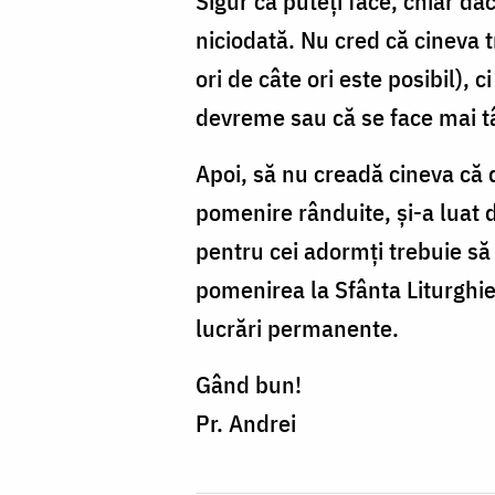
Sigur că puteți face, chiar d
niciodată. Nu cred că cineva t
ori de câte ori este posibil),
devreme sau că se face mai tâ
Apoi, să nu creadă cineva că d
pomenire rânduite, și-a luat 
pentru cei adormți trebuie să
pomenirea la Sfânta Liturghie 
lucrări permanente.
Gând bun!
Pr. Andrei