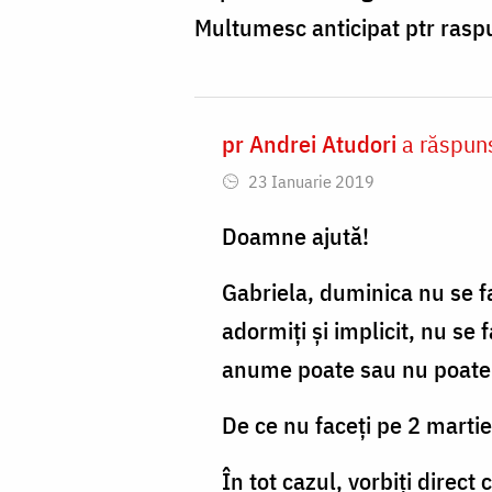
Multumesc anticipat ptr rasp
pr Andrei Atudori
a răspun
In
23 Ianuarie 2019
reply
to
Doamne ajută!
Soacra
Gabriela, duminica nu se fa
mea
adormiți și implicit, nu se
a
anume poate sau nu poate f
decedat
pe
De ce nu faceți pe 2 martie?
5
În tot cazul, vorbiți direct