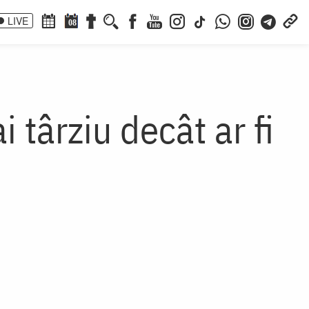
LIVE
08
 târziu decât ar fi