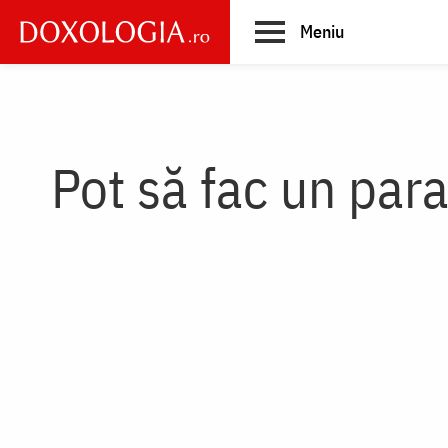
Skip
Meniu
to
main
Main
content
navigation
Pot să fac un para