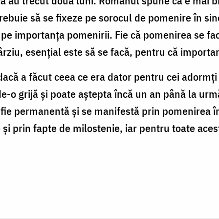
acă au trecut două luni. Românul spune că e mai b
rebuie să se fixeze pe sorocul de pomenire în sine
 ci pe importanța pomenirii. Fie că pomenirea se fac
rziu, esențial este să se facă, pentru că importa
acă a făcut ceea ce era dator pentru cei adormți a
de-o grijă și poate aștepta încă un an până la ur
 fie permanentă și se manifestă prin pomenirea în
și prin fapte de milostenie, iar pentru toate ace