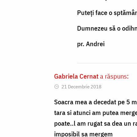
andrei.atudori
Doamne
Puteți face o sptămân
ajută,
surioara
Dumnezeu să o odih
mea
pr. Andrei
by
Elena
Gabriela Cernat
a răspuns:
21 Decembrie 2018
Soacra mea a decedat pe 5 ma
tara si atunci am putea merge 
poate..l am rugat sa dea un ra
imposibil sa mergem