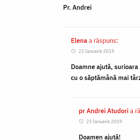
Pr. Andrei
Ajuta,
by
Marcela
Elena
a răspuns:
In
22 Ianuarie 2019
reply
to
Doamne ajută, surioara m
În
cu o săptămână mai târzi
sâmbetele
din
Postul
pr Andrei Atudori
a r
In
Mare
23 Ianuarie 2019
reply
by
to
Doamen ajută!