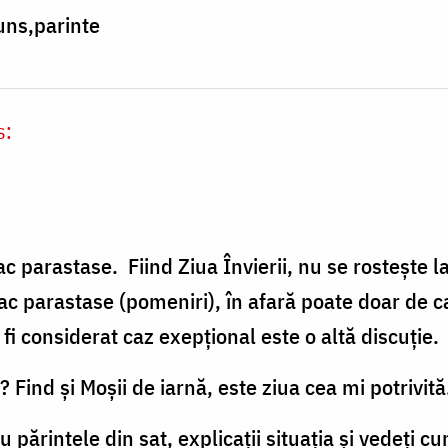
uns,parinte
s:
c parastase. Fiind Ziua Învierii, nu se rostește la
 fac parastase (pomeniri), în afară poate doar de 
i considerat caz exepțional este o altă discuție.
 Find și Moșii de iarnă, este ziua cea mi potrivită
 cu părintele din sat, explicații situația și vedeți