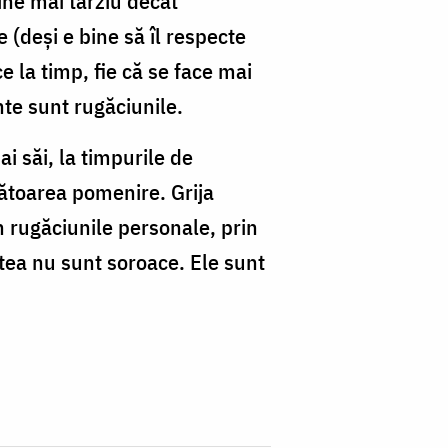
ine mai târziu decât
 (deși e bine să îl respecte
e la timp, fie că se face mai
nte sunt rugăciunile.
i săi, la timpurile de
mătoarea pomenire. Grija
 rugăciunile personale, prin
stea nu sunt soroace. Ele sunt