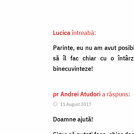
Foto:
Oana
Nechifor
Lucica
întreabă:
Parinte, eu nu am avut posib
să îl fac chiar cu o întâ
binecuvinteze!
pr Andrei Atudori
a răspuns:
11 August 2017
Doamne ajută!