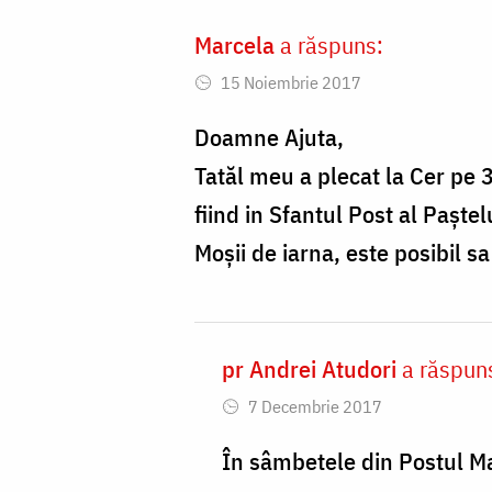
Marcela
a răspuns:
15 Noiembrie 2017
Doamne Ajuta,
Tatăl meu a plecat la Cer pe 
fiind in Sfantul Post al Paşte
Moşii de iarna, este posibil s
pr Andrei Atudori
a răspun
In
7 Decembrie 2017
reply
to
În sâmbetele din Postul Ma
Doamne