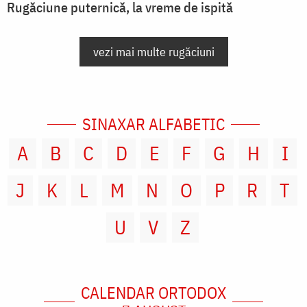
Rugăciune puternică, la vreme de ispită
vezi mai multe rugăciuni
SINAXAR ALFABETIC
A
B
C
D
E
F
G
H
I
J
K
L
M
N
O
P
R
T
U
V
Z
CALENDAR ORTODOX