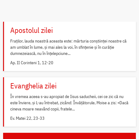
Apostolul zilei
Fraților, lauda noastră aceasta este: mărturia conștiinței noastre că
am umblat în lume, și mai ales la voi, în sfințenie și în curăție
dumnezeiască, nu în înțelepciune...
Ap. II Corinteni 1, 12-20
Evanghelia zilei
În vremea aceea s-au apropiat de Iisus saducheii, cei ce zic că nu
este înviere, și L-au întrebat, zicând: Învățătorule, Moise a zis: «Dacă
cineva moare neavând copii, fratele...
Ev. Matei 22, 23-33