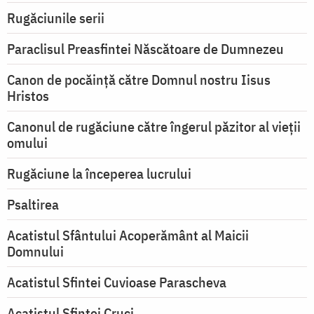
Rugăciunile serii
Paraclisul Preasfintei Născătoare de Dumnezeu
Canon de pocăință către Domnul nostru Iisus
Hristos
Canonul de rugăciune către îngerul păzitor al vieții
omului
Rugăciune la începerea lucrului
Psaltirea
Acatistul Sfântului Acoperământ al Maicii
Domnului
Acatistul Sfintei Cuvioase Parascheva
Acatistul Sfintei Cruci