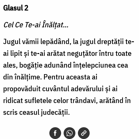
Glasul 2
Cel Ce Te-ai Înălţat...
Jugul vămii lepădând, la jugul dreptăţii te-
ai lipit şi te-ai arătat neguţător întru toate
ales, bogăţie adunând înţelepciunea cea
din înălţime. Pentru aceasta ai
propovăduit cuvântul adevărului şi ai
ridicat sufletele celor trândavi, arătând în
scris ceasul judecăţii.