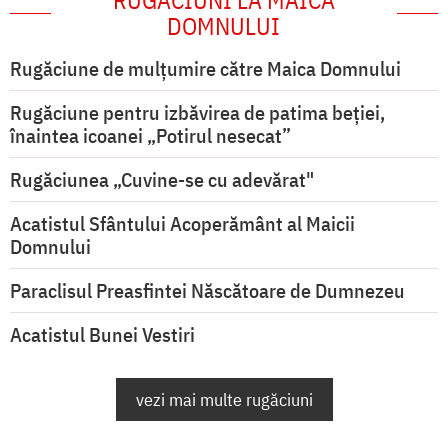
RUGĂCIUNI LA MAICA
DOMNULUI
Rugăciune de mulţumire către Maica Domnului
Rugăciune pentru izbăvirea de patima beției,
înaintea icoanei „Potirul nesecat”
Rugăciunea „Cuvine-se cu adevărat"
Acatistul Sfântului Acoperământ al Maicii
Domnului
Paraclisul Preasfintei Născătoare de Dumnezeu
Acatistul Bunei Vestiri
vezi mai multe rugăciuni