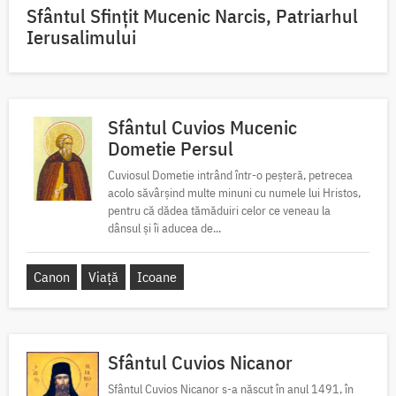
Sfântul Sfinţit Mucenic Narcis, Patriarhul
Ierusalimului
Sfântul Cuvios Mucenic
Dometie Persul
Cuviosul Dometie intrând într-o peșteră, petrecea
acolo săvârșind multe minuni cu numele lui Hristos,
pentru că dădea tămăduiri celor ce veneau la
dânsul și îi aducea de...
Canon
Viață
Icoane
Sfântul Cuvios Nicanor
Sfântul Cuvios Nicanor s-a născut în anul 1491, în