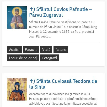
✝) Sfântul Cuvios Pafnutie –
Pârvu Zugravul
Sfântul Cuvios Pafnutie, vestit iconar cunoscut cu
numele de Pârvu „Mutul”, s-a născut în Câmpulung
Muscel, la 12 octombrie 1657, ca fiu al preotului
Ioan Pârvescu...
Acatist
Paraclis
Viață
Icoane
Locuri de pelerinaj
Fotografii
✝) Sfânta Cuvioasă Teodora de
la Sihla
Această floare duhovnicească și mireasă a lui
Hristos, pe care a odrăslit-o pământul binecuvântat
al Moldovei, s-a născut pe la jumătatea secolului al