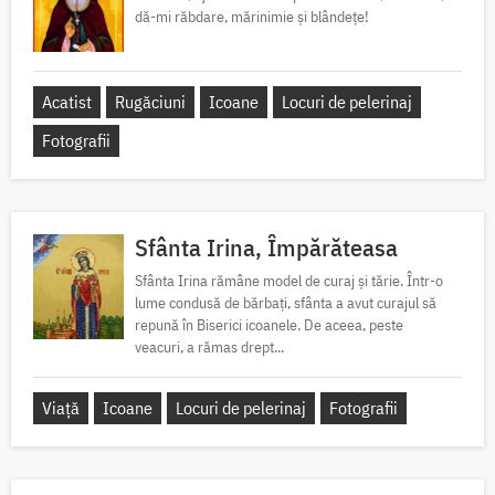
dă-mi răbdare, mărinimie şi blândeţe!
Acatist
Rugăciuni
Icoane
Locuri de pelerinaj
Fotografii
Sfânta Irina, Împărăteasa
Sfânta Irina rămâne model de curaj și tărie. Într-o
lume condusă de bărbați, sfânta a avut curajul să
repună în Biserici icoanele. De aceea, peste
veacuri, a rămas drept...
Viață
Icoane
Locuri de pelerinaj
Fotografii