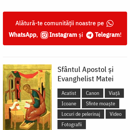
Alătură-te comunității noastre pe
WhatsApp
,
Instagram
și
Telegram
!
Sfântul Apostol și
Evanghelist Matei
Acatist
Canon
Viață
Icoane
Sfinte moaște
Locuri de pelerinaj
Video
Fotografii