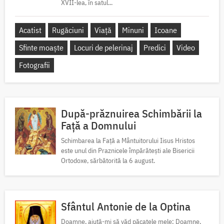
XVII-lea, în satul...
Acatist
Rugăciuni
Viață
Minuni
Icoane
Sfinte moaște
Locuri de pelerinaj
Predici
Video
Fotografii
După-prăznuirea Schimbării la
Față a Domnului
Schimbarea la Față a Mântuitorului Iisus Hristos
este unul din Praznicele împărătești ale Bisericii
Ortodoxe, sărbătorită la 6 august.
Sfântul Antonie de la Optina
Doamne, ajută-mi să văd păcatele mele; Doamne,