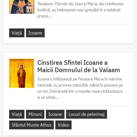
Tesalonic. Părinții săi, Ioan și Maria, doi credincioși
înstăriți, au întâmpinat mari greutăți în a dobândi
prunci....
Viață
Icoane
Cinstirea Sfintei Icoane a
Maicii Domnului de la Valaam
Icoana o înfățișează pe Fecioara Maria în mărime
naturală, cu privirea coborâtă, stând în picioare pe
un nor, îmbrăcată într-o mantie roșie strălucitoare
și un stihar...
Viață
Minuni
Icoane
Locuri de pelerinaj
Sfântul Munte Athos
Video