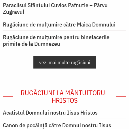
Paraclisul Sfântului Cuvios Pafnutie – Pârvu
Zugravul
Rugăciune de mulţumire către Maica Domnului
Rugăciune de mulțumire pentru binefacerile
primite de la Dumnezeu
vezi mai multe rugăciuni
RUGĂCIUNI LA MÂNTUITORUL
HRISTOS
Acatistul Domnului nostru Iisus Hristos
Canon de pocăință către Domnul nostru Iisus