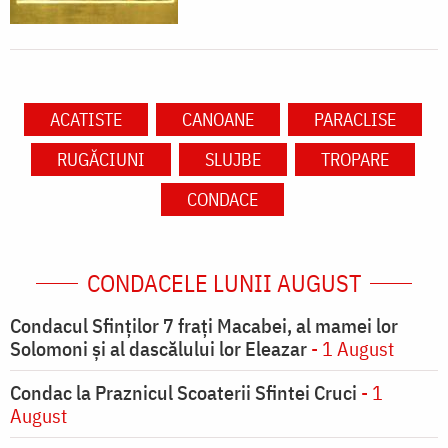
ACATISTE
CANOANE
PARACLISE
RUGĂCIUNI
SLUJBE
TROPARE
CONDACE
CONDACELE LUNII AUGUST
Condacul Sfinţilor 7 fraţi Macabei, al mamei lor
Solomoni şi al dascălului lor Eleazar
- 1 August
Condac la Praznicul Scoaterii Sfintei Cruci
- 1
August