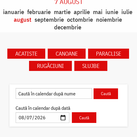
7 AUGUST
ianuarie
februarie
martie
aprilie
mai
iunie
iulie
august
septembrie
octombrie
noiembrie
decembrie
ACATISTE
CANOANE
PARACLISE
RUGĂCIUNI
SLUJBE
Caută în calendar după dată