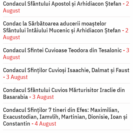
Condacul Sfântului Apostol și Arhidiacon Ștefan
- 2
August
Condac la Sărbătoarea aducerii moaştelor
Sfântului întâiului Mucenic şi Arhidiacon Ştefan
- 2
August
Condacul Sfintei Cuvioase Teodora din Tesalonic
- 3
August
Condacul Sfinţilor Cuvioşi Isaachie, Dalmat şi Faust
- 3 August
Condacul Sfântului Cuvios Mărturisitor Iraclie din
Basarabia
- 3 August
Condacul Sfinţilor 7 tineri din Efes: Maximilian,
Exacustodian, Iamvlih, Martinian, Dionisie, Ioan şi
Constantin
- 4 August