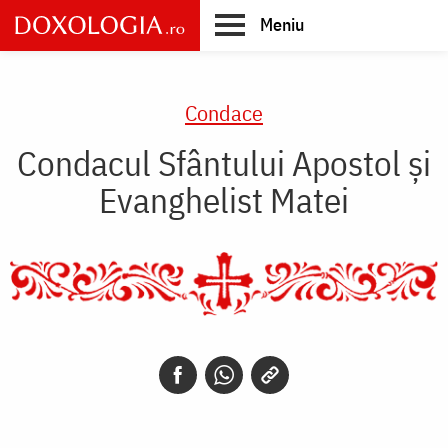
Skip
Meniu
to
main
Main
content
navigation
Condace
Condacul Sfântului Apostol şi
Evanghelist Matei