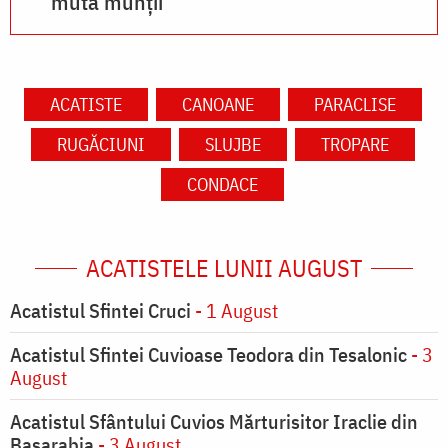
mută munții
ACATISTE
CANOANE
PARACLISE
RUGĂCIUNI
SLUJBE
TROPARE
CONDACE
ACATISTELE LUNII AUGUST
Acatistul Sfintei Cruci
- 1 August
Acatistul Sfintei Cuvioase Teodora din Tesalonic
- 3
August
Acatistul Sfântului Cuvios Mărturisitor Iraclie din
Basarabia
- 3 August