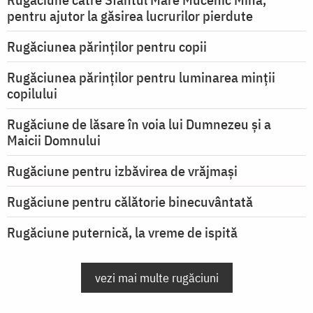
pentru ajutor la găsirea lucrurilor pierdute
Rugăciunea părinților pentru copii
Rugăciunea părinților pentru luminarea minţii
copilului
Rugăciune de lăsare în voia lui Dumnezeu şi a
Maicii Domnului
Rugăciune pentru izbăvirea de vrăjmași
Rugăciune pentru călătorie binecuvântată
Rugăciune puternică, la vreme de ispită
vezi mai multe rugăciuni