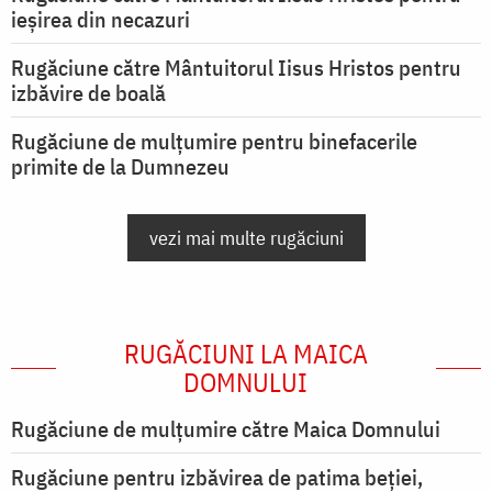
ieşirea din necazuri
Rugăciune către Mântuitorul Iisus Hristos pentru
izbăvire de boală
Rugăciune de mulțumire pentru binefacerile
primite de la Dumnezeu
vezi mai multe rugăciuni
RUGĂCIUNI LA MAICA
DOMNULUI
Rugăciune de mulţumire către Maica Domnului
Rugăciune pentru izbăvirea de patima beției,