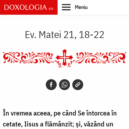
Skip
Meniu
to
main
Main
content
navigation
Ev. Matei 21, 18-22
În vremea aceea, pe când Se întorcea în
cetate, Iisus a flămânzit; și, văzând un