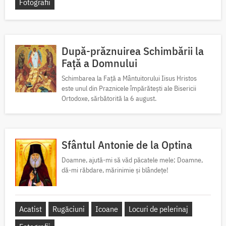
Fotografii
După-prăznuirea Schimbării la
Față a Domnului
Schimbarea la Față a Mântuitorului Iisus Hristos
este unul din Praznicele împărătești ale Bisericii
Ortodoxe, sărbătorită la 6 august.
Sfântul Antonie de la Optina
Doamne, ajută-mi să văd păcatele mele; Doamne,
dă-mi răbdare, mărinimie şi blândeţe!
Acatist
Rugăciuni
Icoane
Locuri de pelerinaj