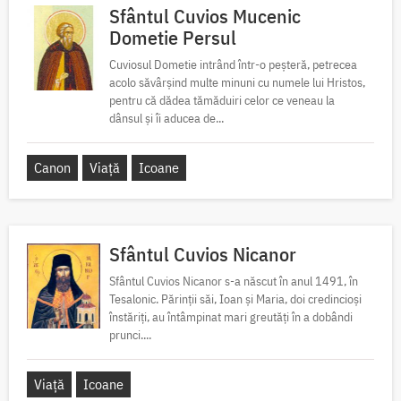
Sfântul Cuvios Mucenic
Dometie Persul
Cuviosul Dometie intrând într-o peșteră, petrecea
acolo săvârșind multe minuni cu numele lui Hristos,
pentru că dădea tămăduiri celor ce veneau la
dânsul și îi aducea de...
Canon
Viață
Icoane
Sfântul Cuvios Nicanor
Sfântul Cuvios Nicanor s-a născut în anul 1491, în
Tesalonic. Părinții săi, Ioan și Maria, doi credincioși
înstăriți, au întâmpinat mari greutăți în a dobândi
prunci....
Viață
Icoane