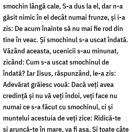
smochin lângă cale, S-a dus la el, dar n-a
găsit nimic în el decât numai frunze, și i-a
zis: De acum înainte să nu mai fie rod din
tine în veac. Și smochinul s-a uscat îndată.
Văzând aceasta, ucenicii s-au minunat,
zicând: Cum s-a uscat smochinul de
îndată? Iar Iisus, răspunzând, le-a zis:
Adevărat grăiesc vouă: Dacă veți avea
credință și nu vă veți îndoi, veți face nu
numai ce s-a făcut cu smochinul, ci și
muntelui acestuia de veți zice: Ridică-te
și aruncă-te în mare, va fi așa. Și toate câte