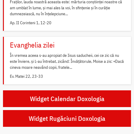
Fraților, lauda noastră aceasta este: mărturia conștiinței noastre că
am umblat în lume, și mai ales la voi, în sfințenie și în curăție
dumnezeiască, nu în înțelepciune...
Ap. II Corinteni 1, 12-20
Evanghelia zilei
În vremea aceea s-au apropiat de Iisus saducheii, cei ce zic că nu
este înviere, și L-au întrebat, zicând: Învățătorule, Moise a zis: «Dacă
cineva moare neavând copii, fratele...
Ev. Matei 22, 23-33
Widget Calendar Doxologia
Widget Rugăciuni Doxologia