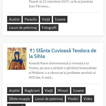
Muscel, la 12 octombrie 1657, ca fiu al preotului
Ioan Pârvescu...
Acatist
Paraclis
Viață
Icoane
Locuri de pelerinaj
Fotografii
✝) Sfânta Cuvioasă Teodora de
la Sihla
Această floare duhovnicească și mireasă a lui
Hristos, pe care a odrăslit-o pământul binecuvântat
al Moldovei, s-a născut pe la jumătatea secolului al
XVII-lea, în satul...
Acatist
Rugăciuni
Viață
Minuni
Icoane
Sfinte moaște
Locuri de pelerinaj
Predici
Video