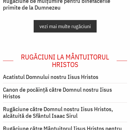
Rugăciune de mulțumire pentru binefacerile
primite de la Dumnezeu
vezi mai multe rugăciuni
RUGĂCIUNI LA MÂNTUITORUL
HRISTOS
Acatistul Domnului nostru Iisus Hristos
Canon de pocăință către Domnul nostru Iisus
Hristos
Rugăciune către Domnul nostru Iisus Hristos,
alcătuită de Sfântul Isaac Sirul
Rugăciune către Mântuitorul Iisus Hristos pentru