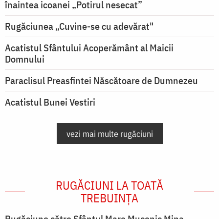
înaintea icoanei „Potirul nesecat”
Rugăciunea „Cuvine-se cu adevărat"
Acatistul Sfântului Acoperământ al Maicii
Domnului
Paraclisul Preasfintei Născătoare de Dumnezeu
Acatistul Bunei Vestiri
vezi mai multe rugăciuni
RUGĂCIUNI LA TOATĂ
TREBUINȚA
Rugăciune către Sfântul Mare Mucenic Mina,