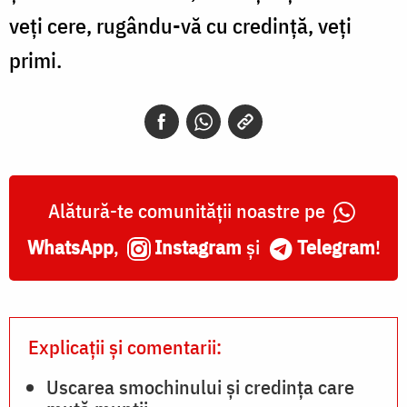
veți cere, rugându-vă cu credință, veți
primi.
Alătură-te comunității noastre pe
WhatsApp
,
Instagram
și
Telegram
!
Explicații și comentarii:
Uscarea smochinului și credința care