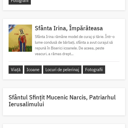
Fotografii
Sfânta Irina, Împărăteasa
Sfânta Irina rămâne model de curaj și tărie. Într-o
lume condusă de bărbați, sfânta a avut curajul să
repună în Biserici icoanele. De aceea, peste
veacuri, a rămas drept...
Viață
Icoane
Locuri de pelerinaj
Fotografii
Sfântul Sfinţit Mucenic Narcis, Patriarhul
Ierusalimului