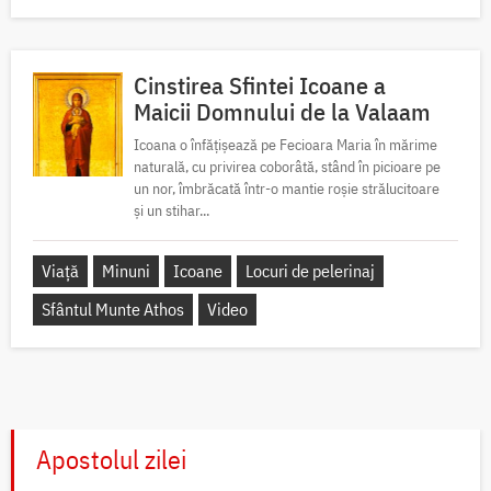
Cinstirea Sfintei Icoane a
Maicii Domnului de la Valaam
Icoana o înfățișează pe Fecioara Maria în mărime
naturală, cu privirea coborâtă, stând în picioare pe
un nor, îmbrăcată într-o mantie roșie strălucitoare
și un stihar...
Viață
Minuni
Icoane
Locuri de pelerinaj
Sfântul Munte Athos
Video
Apostolul zilei