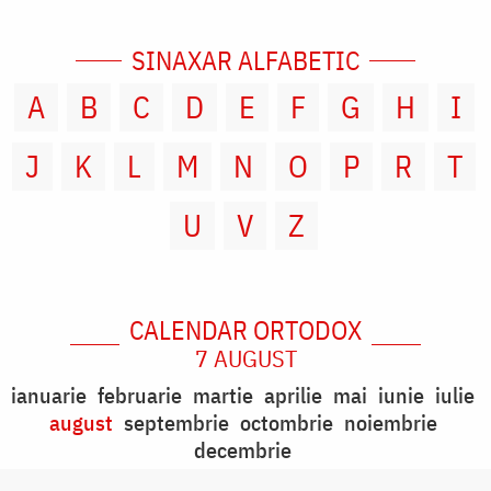
SINAXAR ALFABETIC
A
B
C
D
E
F
G
H
I
J
K
L
M
N
O
P
R
T
U
V
Z
CALENDAR ORTODOX
7 AUGUST
ianuarie
februarie
martie
aprilie
mai
iunie
iulie
august
septembrie
octombrie
noiembrie
decembrie