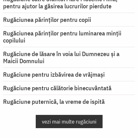
pentru ajutor la găsirea lucrurilor pierdute
Rugăciunea părinților pentru copii
Rugăciunea părinților pentru luminarea minţii
copilului
Rugăciune de lăsare în voia lui Dumnezeu şi a
Maicii Domnului
Rugăciune pentru izbăvirea de vrăjmași
Rugăciune pentru călătorie binecuvântată
Rugăciune puternică, la vreme de ispită
vezi mai multe rugăciuni