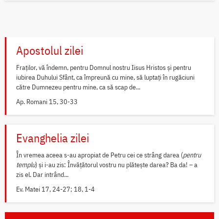
Apostolul zilei
Fraților, vă îndemn, pentru Domnul nostru Iisus Hristos și pentru
iubirea Duhului Sfânt, ca împreună cu mine, să luptați în rugăciuni
către Dumnezeu pentru mine, ca să scap de...
Ap. Romani 15, 30-33
Evanghelia zilei
În vremea aceea s-au apropiat de Petru cei ce strâng darea (
pentru
templu
) și i-au zis: Învățătorul vostru nu plătește darea? Ba da! – a
zis el. Dar intrând...
Ev. Matei 17, 24-27; 18, 1-4