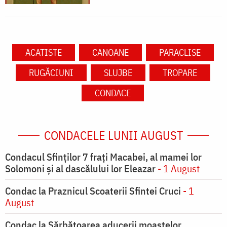
ACATISTE
CANOANE
PARACLISE
RUGĂCIUNI
SLUJBE
TROPARE
CONDACE
CONDACELE LUNII AUGUST
Condacul Sfinţilor 7 fraţi Macabei, al mamei lor
Solomoni şi al dascălului lor Eleazar
- 1 August
Condac la Praznicul Scoaterii Sfintei Cruci
- 1
August
Condac la Sărbătoarea aducerii moaştelor