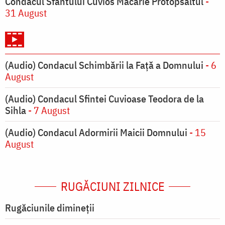
Condacul Sfântului Cuvios Macarie Protopsaltul
-
31 August
(Audio) Condacul Schimbării la Față a Domnului
- 6
August
(Audio) Condacul Sfintei Cuvioase Teodora de la
Sihla
- 7 August
(Audio) Condacul Adormirii Maicii Domnului
- 15
August
RUGĂCIUNI ZILNICE
Rugăciunile dimineții