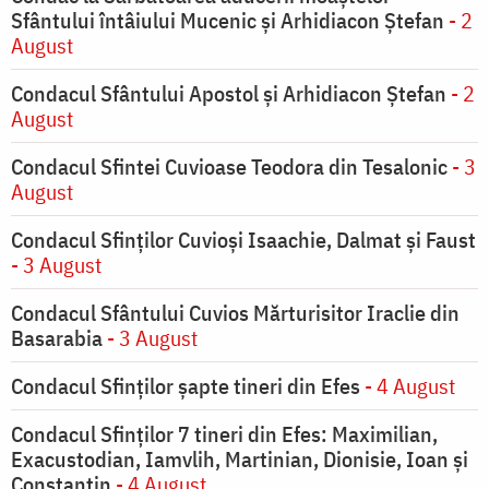
Sfântului întâiului Mucenic şi Arhidiacon Ştefan
- 2
August
Condacul Sfântului Apostol și Arhidiacon Ștefan
- 2
August
Condacul Sfintei Cuvioase Teodora din Tesalonic
- 3
August
Condacul Sfinţilor Cuvioşi Isaachie, Dalmat şi Faust
- 3 August
Condacul Sfântului Cuvios Mărturisitor Iraclie din
Basarabia
- 3 August
Condacul Sfinţilor şapte tineri din Efes
- 4 August
Condacul Sfinţilor 7 tineri din Efes: Maximilian,
Exacustodian, Iamvlih, Martinian, Dionisie, Ioan şi
Constantin
- 4 August