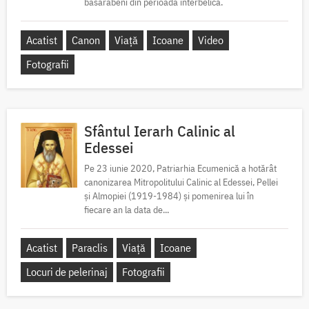
basarabeni din perioada interbelică.
Acatist
Canon
Viață
Icoane
Video
Fotografii
Sfântul Ierarh Calinic al
Edessei
Pe 23 iunie 2020, Patriarhia Ecumenică a hotărât
canonizarea Mitropolitului Calinic al Edessei, Pellei
și Almopiei (1919-1984) și pomenirea lui în
fiecare an la data de...
Acatist
Paraclis
Viață
Icoane
Locuri de pelerinaj
Fotografii