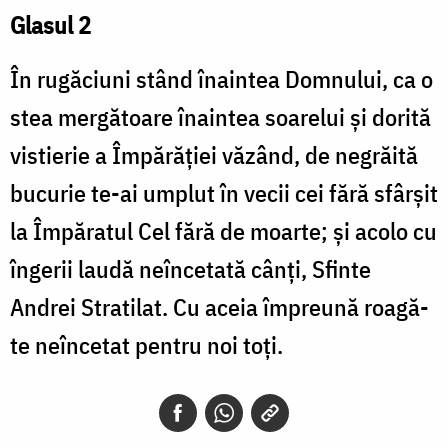
Glasul 2
În rugăciuni stând înaintea Domnului, ca o
stea mergătoare înaintea soarelui şi dorită
vistierie a Împărăţiei văzând, de negrăită
bucurie te-ai umplut în vecii cei fără sfârşit
la Împăratul Cel fără de moarte; şi acolo cu
îngerii laudă neîncetată cânţi, Sfinte
Andrei Stratilat. Cu aceia împreună roagă-
te neîncetat pentru noi toţi.