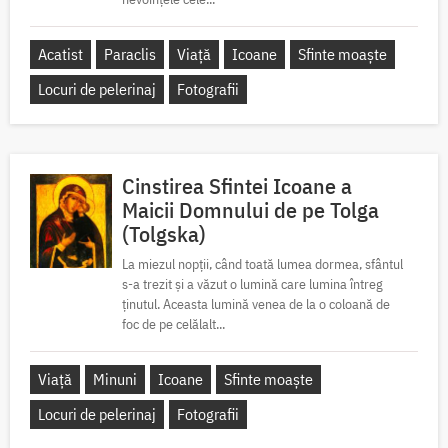
Acatist
Paraclis
Viață
Icoane
Sfinte moaște
Locuri de pelerinaj
Fotografii
Cinstirea Sfintei Icoane a
Maicii Domnului de pe Tolga
(Tolgska)
La miezul nopții, când toată lumea dormea, sfântul
s-a trezit și a văzut o lumină care lumina întreg
ținutul. Aceasta lumină venea de la o coloană de
foc de pe celălalt...
Viață
Minuni
Icoane
Sfinte moaște
Locuri de pelerinaj
Fotografii