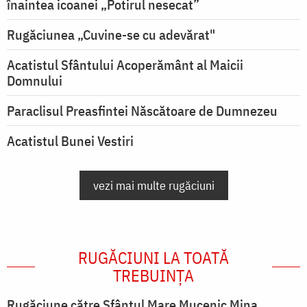
înaintea icoanei „Potirul nesecat”
Rugăciunea „Cuvine-se cu adevărat"
Acatistul Sfântului Acoperământ al Maicii
Domnului
Paraclisul Preasfintei Născătoare de Dumnezeu
Acatistul Bunei Vestiri
vezi mai multe rugăciuni
RUGĂCIUNI LA TOATĂ
TREBUINȚA
Rugăciune către Sfântul Mare Mucenic Mina,