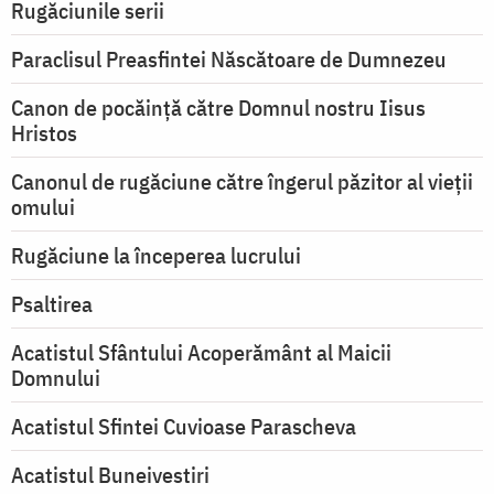
Rugăciunile serii
Paraclisul Preasfintei Născătoare de Dumnezeu
Canon de pocăință către Domnul nostru Iisus
Hristos
Canonul de rugăciune către îngerul păzitor al vieții
omului
Rugăciune la începerea lucrului
Psaltirea
Acatistul Sfântului Acoperământ al Maicii
Domnului
Acatistul Sfintei Cuvioase Parascheva
Acatistul Buneivestiri