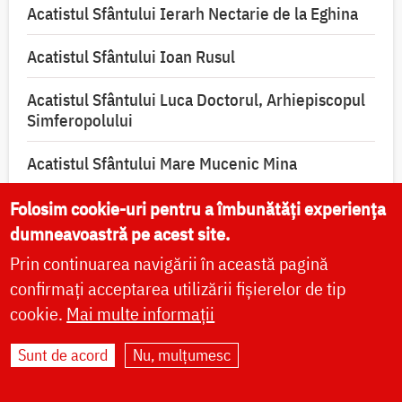
Acatistul Sfântului Ierarh Nectarie de la Eghina
Acatistul Sfântului Ioan Rusul
Acatistul Sfântului Luca Doctorul, Arhiepiscopul
Simferopolului
Acatistul Sfântului Mare Mucenic Mina
Acatistul Sfântului Sfințit Mucenic Ciprian,
Folosim cookie-uri pentru a îmbunătăți experiența
izbăvitorul de vrăji, blesteme și de toată lucrarea
dumneavoastră pe acest site.
diavolească
Prin continuarea navigării în această pagină
confirmați acceptarea utilizării fișierelor de tip
cookie.
Mai multe informații
Sunt de acord
Nu, mulțumesc