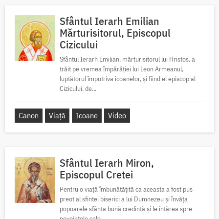
Sfântul Ierarh Emilian
Mărturisitorul, Episcopul
Cizicului
Sfântul Ierarh Emilian, mărturisitorul lui Hristos, a
trăit pe vremea împărăției lui Leon Armeanul,
luptătorul împotriva icoanelor, și fiind el episcop al
Cizicului, de...
Canon
Viață
Icoane
Video
Sfântul Ierarh Miron,
Episcopul Cretei
Pentru o viață îmbunătățită ca aceasta a fost pus
preot al sfintei biserici a lui Dumnezeu și învăța
popoarele sfânta bună credință și le întărea spre
nevoințele cele...