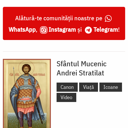
Alătură-te comunității noastre pe
WhatsApp
,
Instagram
și
Telegram
!
Sfântul Mucenic
Andrei Stratilat
Canon
Viață
Icoane
Video