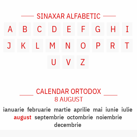
SINAXAR ALFABETIC
A
B
C
D
E
F
G
H
I
J
K
L
M
N
O
P
R
T
U
V
Z
CALENDAR ORTODOX
8 AUGUST
ianuarie
februarie
martie
aprilie
mai
iunie
iulie
august
septembrie
octombrie
noiembrie
decembrie