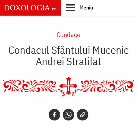
Skip
Meniu
to
main
Main
content
navigation
Condace
Condacul Sfântului Mucenic
Andrei Stratilat