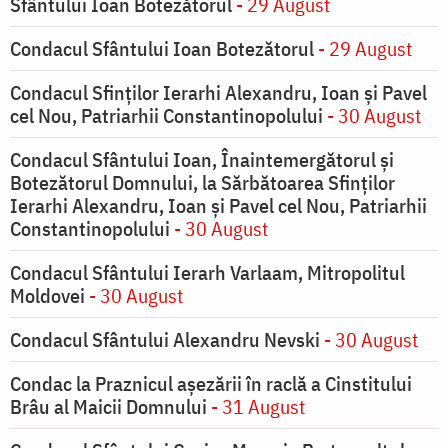
Sfântului Ioan Botezătorul
- 29 August
Condacul Sfântului Ioan Botezătorul
- 29 August
Condacul Sfinţilor Ierarhi Alexandru, Ioan şi Pavel
cel Nou, Patriarhii Constantinopolului
- 30 August
Condacul Sfântului Ioan, Înaintemergătorul şi
Botezătorul Domnului, la Sărbătoarea Sfinţilor
Ierarhi Alexandru, Ioan şi Pavel cel Nou, Patriarhii
Constantinopolului
- 30 August
Condacul Sfântului Ierarh Varlaam, Mitropolitul
Moldovei
- 30 August
Condacul Sfântului Alexandru Nevski
- 30 August
Condac la Praznicul aşezării în raclă a Cinstitului
Brâu al Maicii Domnului
- 31 August