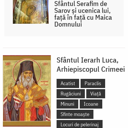
Sfântul Serafim de
Sarov și ucenica lui,
față în față cu Maica
Domnului
Sfântul Ierarh Luca,
Arhiepiscopul Crimeei
Acatist
Paraclis
Rugăciuni
Viață
Minuni
Icoane
Sfinte moaște
Locuri de pelerinaj