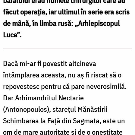
băiatului erau numele chirurgilor care au
centru
făcut operația, iar ultimul în serie era scris
medical
de mână, în limba rusă:
„Arhiepiscopul
din
Luca”.
Germania
și
i-
Dacă mi-ar fi povestit altcineva
a
întâmplarea aceasta, nu aș fi riscat să o
uimit
repovestesc pentru că pare neverosimilă.
pe
Dar Arhimandritul Nectarie
cei
(Antonopoulos), starețul Mănăstirii
mai
Schimbarea la Față din Sagmata, este un
buni
om de mare autoritate și de o onestitate
doctori