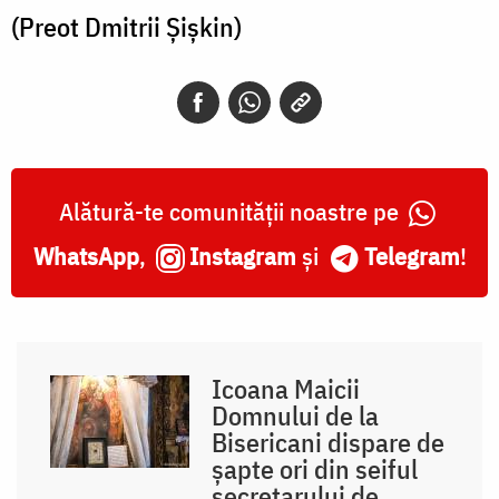
(Preot Dmitrii Șișkin)
Alătură-te comunității noastre pe
WhatsApp
,
Instagram
și
Telegram
!
Icoana Maicii
Domnului de la
Bisericani dispare de
șapte ori din seiful
secretarului de