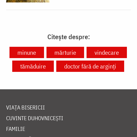
Citește despre:
minune
mărturie
vindecare
tămăduire
doctor fără de arginți
VIAȚA BISERICII
CUVINTE DUHOVNICEȘTI
FAMILIE