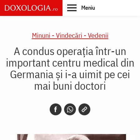
Skip
Meniu
to
main
Main
content
navigation
Minuni - Vindecări - Vedenii
A condus operația într-un
important centru medical din
Germania și i-a uimit pe cei
mai buni doctori