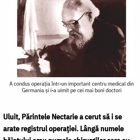
A
A condus operația într-un important centru medical din
Germania și i-a uimit pe cei mai buni doctori
condus
operația
într-
Uluit, Părintele Nectarie a cerut să i se
un
arate registrul operației. Lângă numele
important