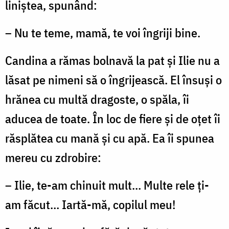
liniştea, spunând:
– Nu te teme, mamă, te voi îngriji bine.
Candina a rămas bolnavă la pat şi Ilie nu a
lăsat pe nimeni să o îngrijească. El însuşi o
hrănea cu multă dragoste, o spăla, îi
aducea de toate. În loc de fiere şi de oţet îi
răsplătea cu mană şi cu apă. Ea îi spunea
mereu cu zdrobire:
– Ilie, te-am chinuit mult… Multe rele ţi-
am făcut… Iartă-mă, copilul meu!