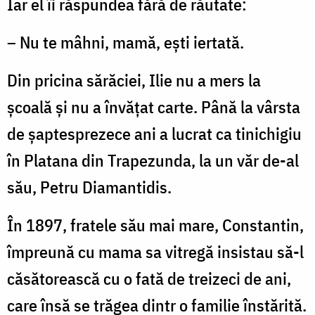
Iar el îi răspundea fără de răutate:
– Nu te mâhni, mamă, eşti iertată.
Din pricina sărăciei, Ilie nu a mers la
şcoală şi nu a învăţat carte. Până la vârsta
de şaptesprezece ani a lucrat ca tinichigiu
în Platana din Trapezunda, la un văr de-al
său, Petru Diamantidis.
În 1897, fratele său mai mare, Constantin,
împreună cu mama sa vitregă insistau să-l
căsătorească cu o fată de treizeci de ani,
care însă se trăgea dintr o familie înstărită.