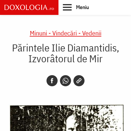
Skip
Meniu
to
main
Main
content
navigation
Minuni - Vindecări - Vedenii
Părintele Ilie Diamantidis,
Izvorâtorul de Mir