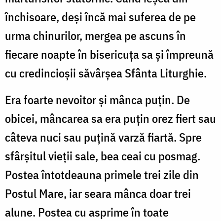
închisoare, deşi încă mai suferea de pe
urma chinurilor, mergea pe ascuns în
fiecare noapte în bisericuţa sa şi împreună
cu credincioşii săvârşea Sfânta Liturghie.
Era foarte nevoitor şi mânca puţin. De
obicei, mâncarea sa era puţin orez fiert sau
câteva nuci sau puţină varză fiartă. Spre
sfârşitul vieţii sale, bea ceai cu posmag.
Postea întotdeauna primele trei zile din
Postul Mare, iar seara mânca doar trei
alune. Postea cu asprime în toate