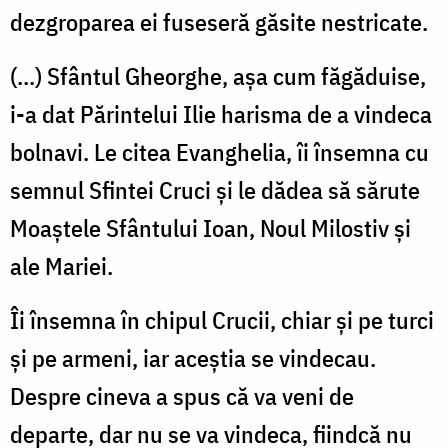
dezgroparea ei fuseseră găsite nestricate.
(...) Sfântul Gheorghe, aşa cum făgăduise,
i-a dat Părintelui Ilie harisma de a vindeca
bolnavi. Le citea Evanghelia, îi însemna cu
semnul Sfintei Cruci şi le dădea să sărute
Moaştele Sfântului Ioan, Noul Milostiv şi
ale Mariei.
Îi însemna în chipul Crucii, chiar şi pe turci
şi pe armeni, iar aceştia se vindecau.
Despre cineva a spus că va veni de
departe, dar nu se va vindeca, fiindcă nu