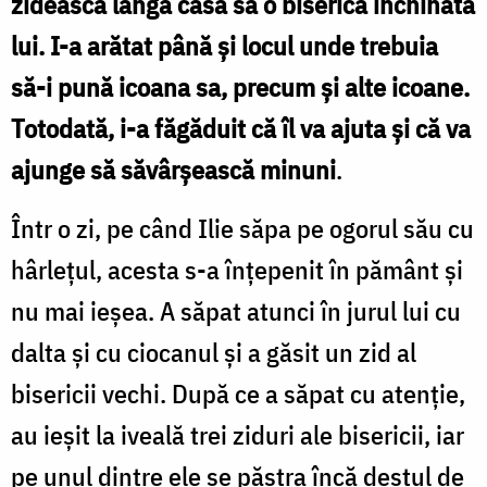
zidească lângă casa sa o biserică închinată
lui. I-a arătat până şi locul unde trebuia
să-i pună icoana sa, precum şi alte icoane.
Totodată, i-a făgăduit că îl va ajuta şi că va
ajunge să săvârşească minuni
.
Într o zi, pe când Ilie săpa pe ogorul său cu
hârleţul, acesta s-a înţepenit în pământ şi
nu mai ieşea. A săpat atunci în jurul lui cu
dalta şi cu ciocanul şi a găsit un zid al
bisericii vechi. După ce a săpat cu atenţie,
au ieşit la iveală trei ziduri ale bisericii, iar
pe unul dintre ele se păstra încă destul de