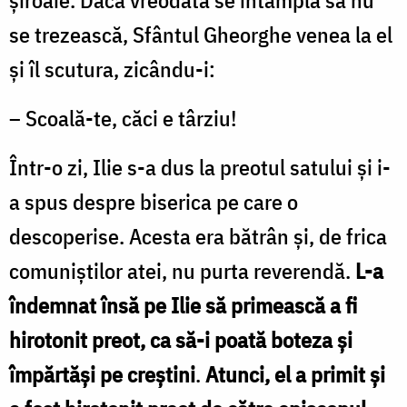
şiroaie. Dacă vreodată se întâmpla să nu
se trezească, Sfântul Gheorghe venea la el
şi îl scutura, zicându-i:
– Scoală-te, căci e târziu!
Într-o zi, Ilie s-a dus la preotul satului şi i-
a spus despre biserica pe care o
descoperise. Acesta era bătrân şi, de frica
comuniştilor atei, nu purta reverendă.
L-a
îndemnat însă pe Ilie să primească a fi
hirotonit preot, ca să-i poată boteza şi
împărtăşi pe creştini
.
Atunci, el a primit şi