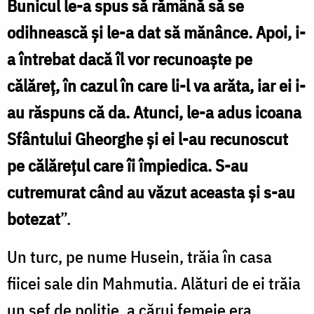
Bunicul le-a spus să rămână să se
odihnească şi le-a dat să mănânce. Apoi, i-
a întrebat dacă îl vor recunoaşte pe
călăreţ, în cazul în care li-l va arăta, iar ei i-
au răspuns că da. Atunci, le-a adus icoana
Sfântului Gheorghe şi ei l-au recunoscut
pe călăreţul care îi împiedica. S-au
cutremurat când au văzut aceasta şi s-au
botezat
”.
Un turc, pe nume Husein, trăia în casa
fiicei sale din Mahmutia. Alături de ei trăia
un şef de poliţie, a cărui femeie era