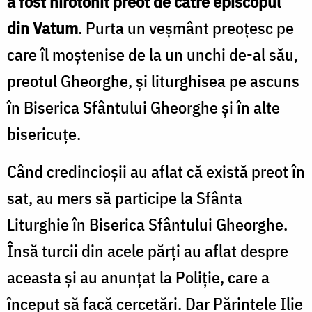
a fost hirotonit preot de către episcopul
din Vatum
. Purta un veşmânt preoţesc pe
care îl moştenise de la un unchi de-al său,
preotul Gheorghe, şi liturghisea pe ascuns
în Biserica Sfântului Gheorghe şi în alte
bisericuţe.
Când credincioşii au aflat că există preot în
sat, au mers să participe la Sfânta
Liturghie în Biserica Sfântului Gheorghe.
Însă turcii din acele părţi au aflat despre
aceasta şi au anunţat la Poliţie, care a
început să facă cercetări. Dar Părintele Ilie