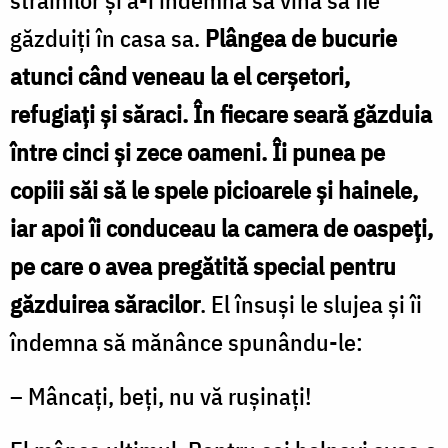
străinilor şi a-i îndemna să vină să fie
găzduiţi în casa sa.
Plângea de bucurie
atunci când veneau la el cerşetori,
refugiaţi şi săraci. În fiecare seară găzduia
între cinci şi zece oameni. Îi punea pe
copiii săi să le spele picioarele şi hainele,
iar apoi îi conduceau la camera de oaspeţi,
pe care o avea pregătită special pentru
găzduirea săracilor
. El însuşi le slujea şi îi
îndemna să mănânce spunându-le:
– Mâncaţi, beţi, nu vă ruşinaţi!