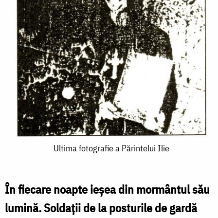
Ultima
Ultima fotografie a Părintelui Ilie
fotografie
a
În fiecare noapte ieşea din mormântul său
Părintelui
lumină. Soldaţii de la posturile de gardă
Ilie