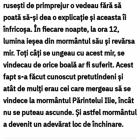
ruseşti de primprejur o vedeau fără să
poată să-şi dea o explicaţie şi aceasta îi
înfricoşa. În fiecare noapte, la ora 12,
lumina ieşea din mormântul său şi revărsa
mir. Toţi câţi se ungeau cu acest mir, se
vindecau de orice boală ar fi suferit. Acest
fapt s-a făcut cunoscut pretutindeni şi
atât de mulţi erau cei care mergeau să se
vindece la mormântul Părintelui Ilie, încât
nu se puteau ascunde. Şi astfel mormântul
a devenit un adevărat loc de închinare.