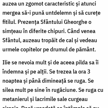
auzea un zgomot caracteristic şi atunci
mergea să-i pună untdelemn şi să cureţe
fitilul. Prezenţa Sfântului Gheorghe o
simţeau în diferite chipuri. Când venea
Sfântul, auzeau tropăit de cal şi vedeau
urmele copitelor pe drumul de pământ.
Ilie se nevoia mult şi de aceea pilda sa îi
îndemna şi pe alţii. Se trezea la ora 3
noaptea şi până dimineaţă se ruga. Se
silea mult pe sine în rugăciune. Se ruga cu
metanierul şi lacrimile sale curgeau