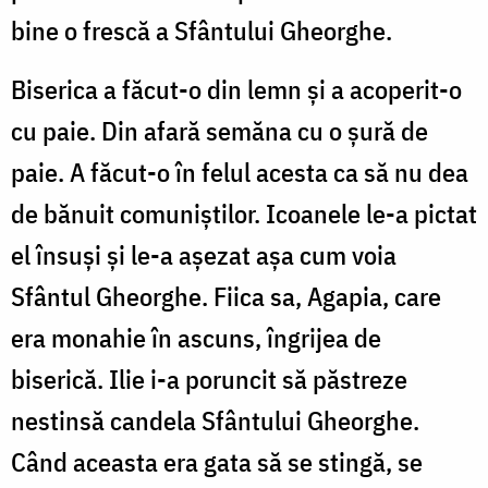
bine o frescă a Sfântului Gheorghe.
Biserica a făcut-o din lemn şi a acoperit-o
cu paie. Din afară semăna cu o şură de
paie. A făcut-o în felul acesta ca să nu dea
de bănuit comuniştilor. Icoanele le-a pictat
el însuşi şi le-a aşezat aşa cum voia
Sfântul Gheorghe. Fiica sa, Agapia, care
era monahie în ascuns, îngrijea de
biserică. Ilie i-a poruncit să păstreze
nestinsă candela Sfântului Gheorghe.
Când aceasta era gata să se stingă, se