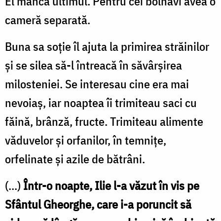
El mânca ultimul. Pentru cei bolnavi avea o
cameră separată.
Buna sa soţie îl ajuta la primirea străinilor
şi se silea să-l întreacă în săvârşirea
milosteniei. Se interesau cine era mai
nevoiaş, iar noaptea îi trimiteau saci cu
făină, brânză, fructe. Trimiteau alimente
văduvelor şi orfanilor, în temniţe,
orfelinate şi azile de bătrâni.
(...)
Într-o noapte, Ilie l-a văzut în vis pe
Sfântul Gheorghe, care i-a poruncit să