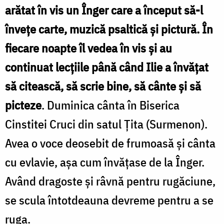
arătat în vis un Înger care a început să-l
înveţe carte, muzică psaltică şi pictură. În
fiecare noapte îl vedea în vis şi au
continuat lecţiile până când Ilie a învăţat
să citească, să scrie bine, să cânte şi să
picteze
. Duminica cânta în Biserica
Cinstitei Cruci din satul Ţita (Surmenon).
Avea o voce deosebit de frumoasă şi cânta
cu evlavie, aşa cum învăţase de la Înger.
Având dragoste şi râvnă pentru rugăciune,
se scula întotdeauna devreme pentru a se
ruga.