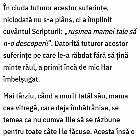
În ciuda tuturor acestor suferinţe,
niciodată nu s-a plâns, ci a împlinit
cuvântul Scripturii: „
ruşinea mamei tale să
n-o descoperi!
”. Datorită tuturor acestor
suferinţe pe care le-a răbdat fără să ţină
minte răul, a primit încă de mic Har
îmbelşugat.
Mai târziu, când a murit tatăl său, mama
cea vitregă, care deja îmbătrânise, se
temea ca nu cumva Ilie să se răzbune
pentru toate câte i le făcuse. Acesta însă o