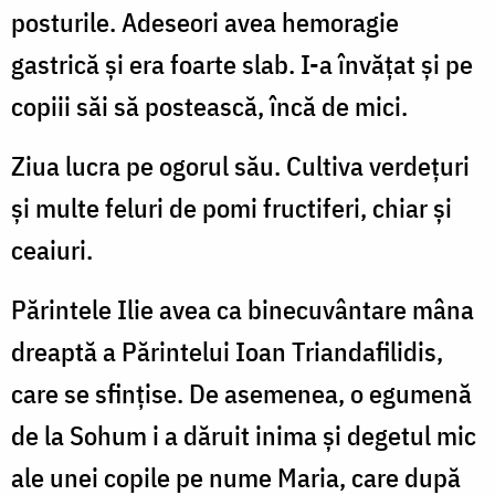
posturile. Adeseori avea hemoragie
gastrică şi era foarte slab. I-a învăţat şi pe
copiii săi să postească, încă de mici.
Ziua lucra pe ogorul său. Cultiva verdeţuri
şi multe feluri de pomi fructiferi, chiar şi
ceaiuri.
Părintele Ilie avea ca binecuvântare mâna
dreaptă a Părintelui Ioan Triandafilidis,
care se sfinţise. De asemenea, o egumenă
de la Sohum i a dăruit inima şi degetul mic
ale unei copile pe nume Maria, care după