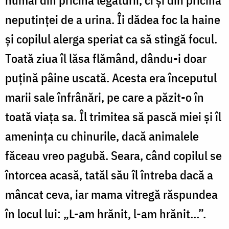
numai din pricina legăturii, ci şi din pricina
neputinţei de a urina. Îi dădea foc la haine
şi copilul alerga speriat ca să stingă focul.
Toată ziua îl lăsa flămând, dându-i doar
puţină pâine uscată. Acesta era începutul
marii sale înfrânări, pe care a păzit-o în
toată viaţa sa. Îl trimitea să pască miei şi îl
ameninţa cu chinurile, dacă animalele
făceau vreo pagubă. Seara, când copilul se
întorcea acasă, tatăl său îl întreba dacă a
mâncat ceva, iar mama vitregă răspundea
în locul lui: „L-am hrănit, l-am hrănit…”.