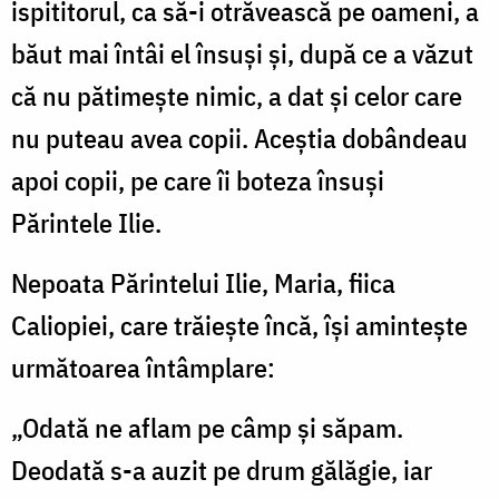
ispititorul, ca să-i otrăvească pe oameni, a
băut mai întâi el însuşi şi, după ce a văzut
că nu pătimeşte nimic, a dat şi celor care
nu puteau avea copii. Aceştia dobândeau
apoi copii, pe care îi boteza însuşi
Părintele Ilie.
Nepoata Părintelui Ilie, Maria, fiica
Caliopiei, care trăieşte încă, îşi aminteşte
următoarea întâmplare:
„Odată ne aflam pe câmp şi săpam.
Deodată s-a auzit pe drum gălăgie, iar