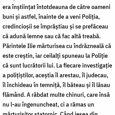
era înştiinţat întotdeauna de către oameni
buni şi astfel, înainte de a veni Poliţia,
credincioşii se împrăştiau şi se prefăceau
că adună lemne sau că fac altă treabă.
Părintele Ilie mărturisea cu îndrăzneală că
este creştin, iar ceilalţi spuneau la Poliţie
că sunt lucrătorii lui. La fiecare investigaţie
a poliţiştilor, aceştia îl arestau, îl judecau,
îl închideau în temniţă, îl băteau şi îl lăsau
flămând. A răbdat multe chinuri, care însă
nu l-au îngenuncheat, ci a rămas un
mărturisitor statornic. Când ieşea din