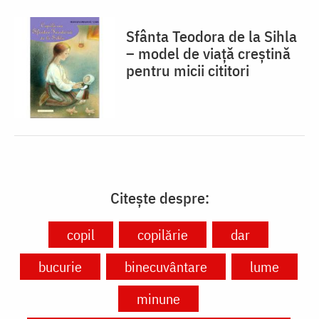
Sfânta Teodora de la Sihla
– model de viaţă creştină
pentru micii cititori
Citește despre:
copil
copilărie
dar
bucurie
binecuvântare
lume
minune