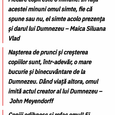
acestei minuni omul simte, fie că
spune sau nu, el simte acolo prezența
și darul lui Dumnezeu – Maica Siluana
Vlad
Naşterea de prunci şi creşterea
copiilor sunt, într-adevăr,
o mare
bucurie şi binecuvântare
de la
Dumnezeu. Dând viaţă altora, omul
imită actul creator al lui Dumnezeu –
John Meyendorff
Copiii odihnesc şi refac omul! Ei