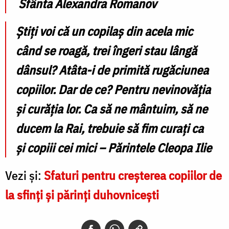
Sfânta Alexandra Romanov
Ştiţi voi că un copilaş din acela mic
când se roagă, trei îngeri stau lângă
dânsul? Atâta-i de primită rugăciunea
copiilor. Dar de ce? Pentru nevinovăţia
şi curăţia lor. Ca să ne mântuim, să ne
ducem la Rai, trebuie să fim curaţi ca
şi copiii cei mici – Părintele Cleopa Ilie
Vezi și:
Sfaturi pentru creșterea copiilor de
la sfinți și părinți duhovnicești