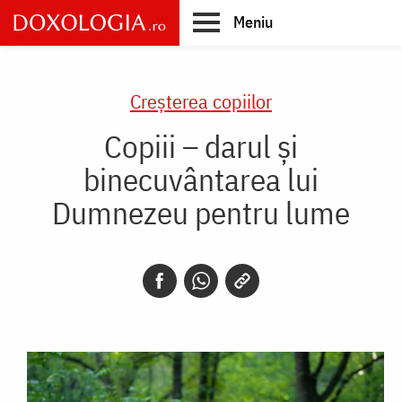
Skip
Meniu
to
main
Main
content
navigation
Creşterea copiilor
Copiii – darul și
binecuvântarea lui
Dumnezeu pentru lume