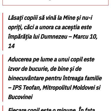
Lăsaţi copiii să vină la Mine şi nu-i
opriţi, căci a unora ca aceştia este
împărăţia lui Dumnezeu – Marcu 10,
14
Aducerea pe lume a unui copil este
izvor de bucurie, de bine şi de
binecuvântare
pentru întreaga familie
– IPS Teofan, Mitropolitul Moldovei si
Bucovinei
Fiecare copil este
o minune
. În fața