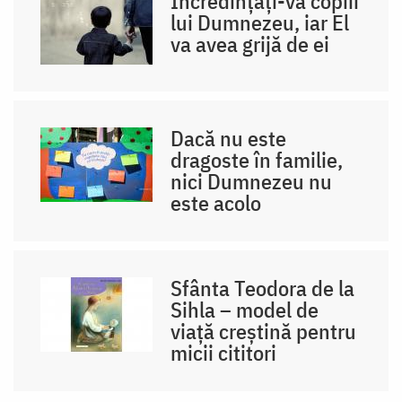
Încredințați-vă copiii
lui Dumnezeu, iar El
va avea grijă de ei
Dacă nu este
dragoste în familie,
nici Dumnezeu nu
este acolo
Sfânta Teodora de la
Sihla – model de
viaţă creştină pentru
micii cititori