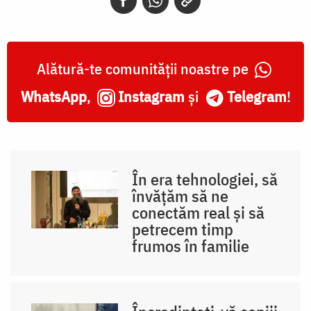
Alătură-te comunității noastre pe
WhatsApp
,
Instagram
și
Telegram
!
În era tehnologiei, să
învățăm să ne
conectăm real și să
petrecem timp
frumos în familie