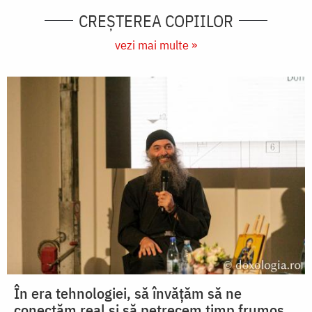
CREŞTEREA COPIILOR
vezi mai multe »
În era tehnologiei, să învățăm să ne
conectăm real și să petrecem timp frumos