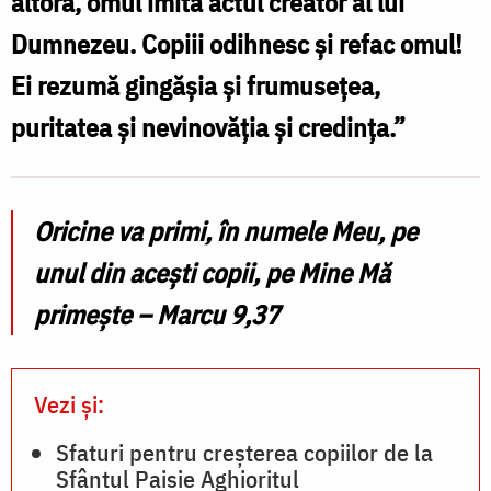
altora, omul imită actul creator al lui
pentru
Dumnezeu. Copiii odihnesc și refac omul!
lume
Ei rezumă gingășia și frumusețea,
/
puritatea și nevinovăția și credinţa.”
Foto:
Bogdan
Bulgariu
Oricine va primi, în numele Meu, pe
unul din aceşti copii, pe Mine Mă
primeşte – Marcu 9,37
Vezi și:
Sfaturi pentru creșterea copiilor de la
Sfântul Paisie Aghioritul