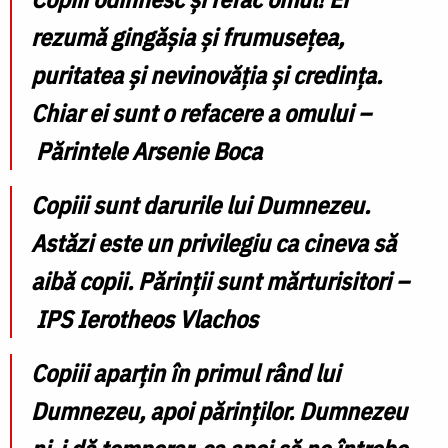
rezumă gingăşia şi frumusețea,
puritatea şi nevinovăţia şi credinţa.
Chiar ei sunt o refacere a omului –
Părintele Arsenie Boca
Copiii sunt darurile lui Dumnezeu
.
Astăzi este un privilegiu ca cineva să
aibă copii. Părinţii sunt mărturisitori –
IPS Ierotheos Vlachos
Copiii aparțin în primul rând lui
Dumnezeu, apoi părinților. Dumnezeu