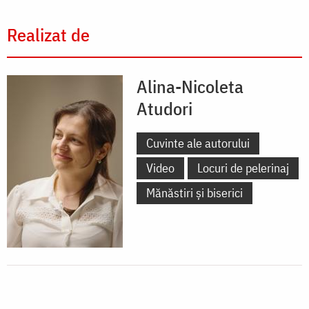
Realizat de
Alina-Nicoleta
Atudori
Cuvinte ale autorului
Video
Locuri de pelerinaj
Mănăstiri și biserici