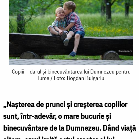
Copiii
Copiii – darul și binecuvântarea lui Dumnezeu pentru
lume / Foto: Bogdan Bulgariu
–
darul
și
„Nașterea de prunci și creșterea copiilor
binecuvântarea
sunt, într-adevăr, o mare bucurie și
lui
binecuvântare de la Dumnezeu. Dând viață
Dumnezeu