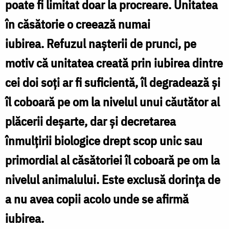
poate fi limitat doar la procreare. Unitatea
nici
în căsătorie o creează numai
cei
iubirea. Refuzul nașterii de prunci, pe
care
motiv că unitatea creată prin iubirea dintre
omoară
cei doi soți ar fi suficientă, îl degradează și
romantismul
îl coboară pe om la nivelul unui căutător al
/
plăcerii deșarte, dar și decretarea
Foto:
înmulțirii biologice drept scop unic sau
Oana
primordial al căsătoriei îl coboară pe om la
Nechifor
nivelul animalului. Este exclusă dorința de
a nu avea copii acolo unde se afirmă
iubirea.