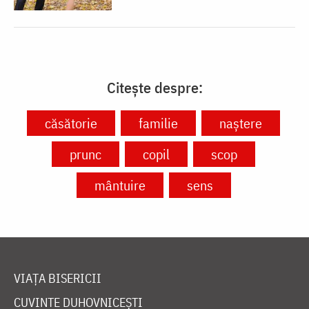
Citește despre:
căsătorie
familie
naștere
prunc
copil
scop
mântuire
sens
VIAȚA BISERICII
CUVINTE DUHOVNICEȘTI