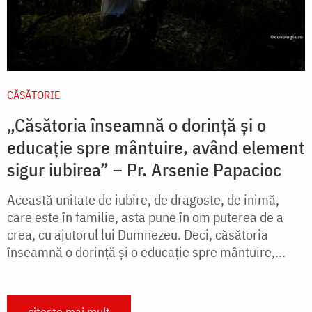
CĂSĂTORIE
„Căsătoria înseamnă o dorință și o
educație spre mântuire, având element
sigur iubirea” – Pr. Arsenie Papacioc
Această unitate de iubire, de dragoste, de inimă,
care este în familie, asta pune în om puterea de a
crea, cu ajutorul lui Dumnezeu. Deci, căsătoria
înseamnă o dorință și o educație spre mântuire,...
citește mai mult