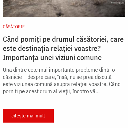
CĂSĂTORIE
Când porniți pe drumul căsătoriei, care
este destinația relației voastre?
Importanța unei viziuni comune
Una dintre cele mai importante probleme dintr-o
căsnicie – despre care, însă, nu se prea discută –
este viziunea comună asupra relaţiei voastre. Când
porniţi pe acest drum al vieţii, încotro vă...
citește mai mult