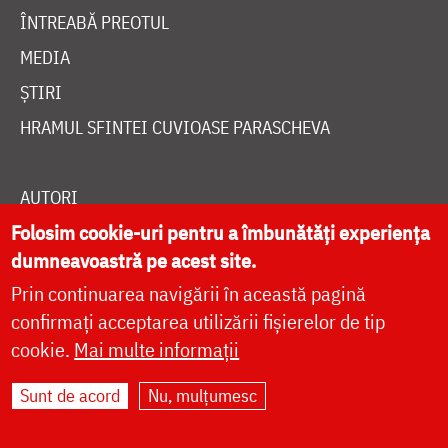
ÎNTREABĂ PREOTUL
MEDIA
ȘTIRI
HRAMUL SFINTEI CUVIOASE PARASCHEVA
AUTORI
Folosim cookie-uri pentru a îmbunătăți experiența
PĂRINȚI DUHOVNICEȘTI
dumneavoastră pe acest site.
MAICI CU VIAȚĂ DUHOVNICEASCĂ
Prin continuarea navigării în această pagină
TEMATICĂ
confirmați acceptarea utilizării fișierelor de tip
SINAXAR ALFABETIC
cookie.
Mai multe informații
MĂNĂSTIRI ȘI BISERICI
Sunt de acord
Nu, mulțumesc
CALENDAR ORTODOX
WIDGET DOXOLOGIA