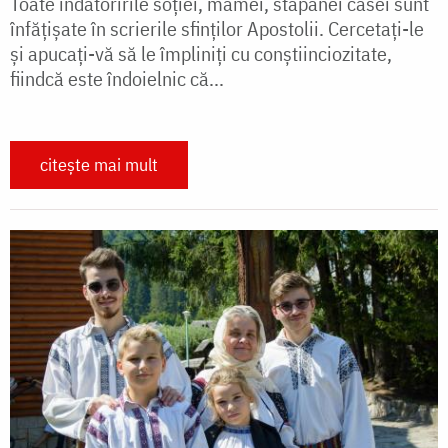
Toate îndatoririle soţiei, mamei, stăpânei casei sunt
înfăţişate în scrierile sfinţilor Apostolii. Cercetaţi-le
și apucaţi-vă să le împliniţi cu conştiinciozitate,
fiindcă este îndoielnic că...
citește mai mult