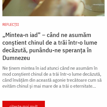
REFLECȚII
„Mintea-n iad” – când ne asumăm
conștient chinul de a trăi într-o lume
decăzută, punându-ne speranța în
Dumnezeu
Ne ținem mintea în iad atunci când ne asumăm în
mod conștient chinul de a trăi într-o lume decăzută,
când învățăm din această agonie trecătoare cum să
evităm chinul și mai mare de a trăi o eternitate...
citește mai mult