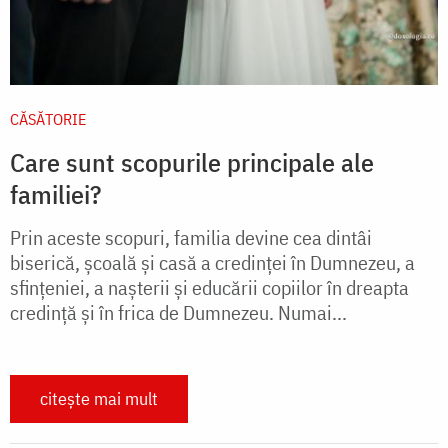
CĂSĂTORIE
Care sunt scopurile principale ale
familiei?
Prin aceste scopuri, familia devine cea dintâi
biserică, şcoală şi casă a credinţei în Dumnezeu, a
sfinţeniei, a naşterii şi educării copiilor în dreapta
credinţă şi în frica de Dumnezeu. Numai...
citește mai mult