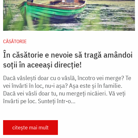
CĂSĂTORIE
În căsătorie e nevoie să tragă amândoi
soții în aceeași direcție!
Dacă vâslești doar cu o vâslă, încotro vei merge? Te
vei învârti în loc, nu-i așa? Așa este și în familie.
Dacă vei vâsli doar tu, nu mergeți nicăieri. Vă veți
învârti pe loc. Sunteți într-o...
citește mai mult