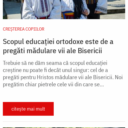
CREŞTEREA COPIILOR
Scopul educației ortodoxe este de a
pregăti mădulare vii ale Bisericii
Trebuie să ne dăm seama că scopul educaţiei
creştine nu poate fi decât unul singur: cel de a
pregăti pen­tru Hristos mădulare vii ale Bisericii. Noi
pre­gătim chiar pietrele cele vii din care se...
citește mai mult