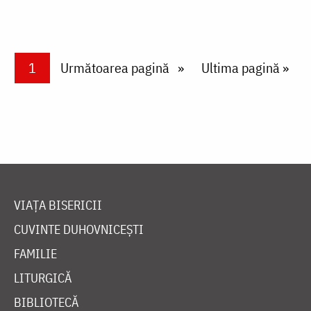
Paginare
Current page
1
Next page
Următoarea pagină
Last page
Ultima pagină »
VIAȚA BISERICII
CUVINTE DUHOVNICEȘTI
FAMILIE
LITURGICĂ
BIBLIOTECĂ