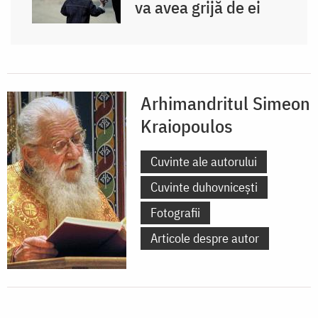
va avea grijă de ei
Arhimandritul Simeon
Kraiopoulos
Cuvinte ale autorului
Cuvinte duhovnicești
Fotografii
Articole despre autor