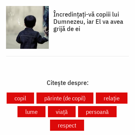
Încredințați-vă copiii lui
Dumnezeu, iar El va avea
grijă de ei
Citește despre:
copil
părinte (de copil)
relație
lume
viață
persoană
respect