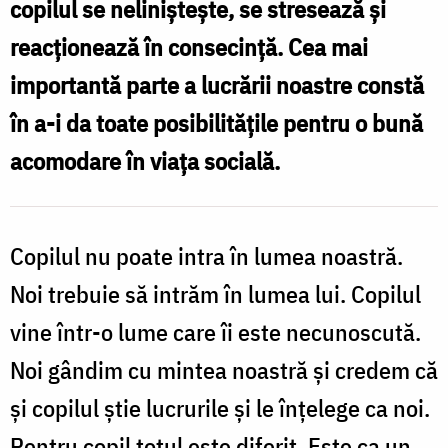
copilul se nelinişteşte, se stresează şi
noi
reacţionează în consecinţă. Cea mai
trebuie
importantă parte a lucrării noastre constă
să
în a-i da toate posibilităţile pentru o bună
înțelegem
acomodare în viaţa socială.
lumea
lui
/
Copilul nu poate intra în lumea noastră.
Foto:
Noi trebuie să intrăm în lumea lui. Copilul
Oana
vine într-o lume care îi este necunoscută.
Nechifor
Noi gândim cu mintea noastră şi credem că
şi copilul ştie lucrurile şi le înţelege ca noi.
Pentru copil totul este diferit. Este ca un