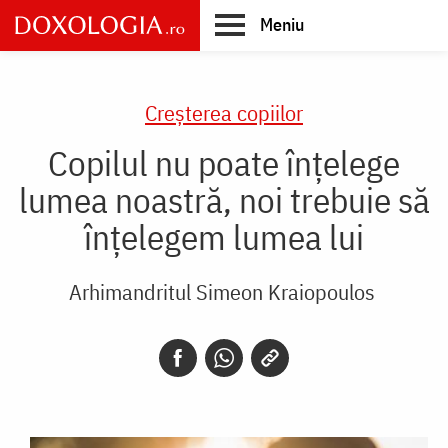
Skip
Meniu
to
main
Main
content
navigation
Creşterea copiilor
Copilul nu poate înțelege
lumea noastră, noi trebuie să
înțelegem lumea lui
Arhimandritul Simeon Kraiopoulos