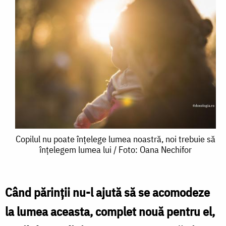
Copilul
Copilul nu poate înțelege lumea noastră, noi trebuie să
înțelegem lumea lui / Foto: Oana Nechifor
nu
poate
înțelege
Când părinţii nu-l ajută să se acomodeze
lumea
la lumea aceasta, complet nouă pentru el,
noastră,