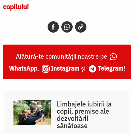
copilului
Alătură-te comunității noastre pe
WhatsApp
,
Instagram
și
Telegram
!
Limbajele iubirii la
copii, premise ale
dezvoltării
sănătoase