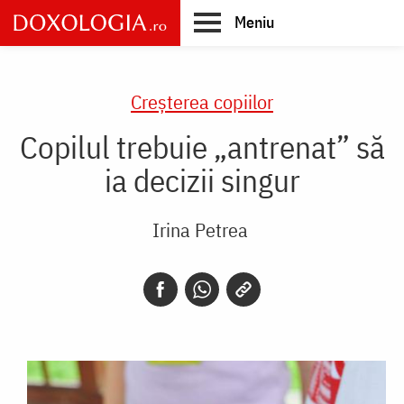
Skip
Meniu
to
main
Main
content
navigation
Creşterea copiilor
Copilul trebuie „antrenat” să
ia decizii singur
Irina Petrea