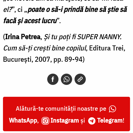
el?
”, ci „
poate o să-i prindă bine să știe să
facă și acest lucru
”.
(
Irina Petrea
,
Şi tu poţi fi SUPER NANNY.
Cum să-ţi creşti bine copilul
, Editura Trei,
București, 2007, pp. 89-94)
Alătură-te comunității noastre pe
WhatsApp
,
Instagram
și
Telegram
!