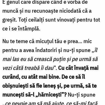
E genul care dispare când e vorba de
muncă şi nu recunoaşte niciodată că a
greşit. Toţi ceilalţi sunt vinovaţi pentru tot
ce i se întâmplă.
Nu te teme că micuţul tău e prea... mic
pentru a avea îndatoriri şi nu-ţi spune „
îl
mai las eu să crească puţin şi pe urmă să
vezi câtă treabă îi dau
”.
Cu cât învață mai
curând, cu atât mai bine. De ce să îl
obișnuiești să fie leneș și, pe urmă, să te
muncești să-l „hărnicești”?
Nu-ţi spune
„
ce nevoie am să mă ajute, ce să-mi facă