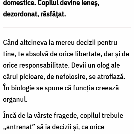
domestice. Copilul devine leneş,
/
dezordonat, răsfăţat.
Foto:
Oana
Nechifor
Când altcineva ia mereu decizii pentru
tine, te absolvă de orice libertate, dar şi de
orice responsabilitate. Devii un olog ale
cărui picioare, de nefolosire, se atrofiază.
În biologie se spune că funcţia creează
organul.
Încă de la vârste fragede, copilul trebuie
„antrenat” să ia decizii şi, ca orice