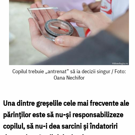
Copilul
Copilul trebuie „antrenat” să ia decizii singur / Foto:
Oana Nechifor
trebuie
„antrenat”
să
Una dintre greşelile cele mai frecvente ale
ia
părinţilor este să nu-şi responsabilizeze
decizii
copilul, să nu-i dea sarcini şi îndatoriri
singur