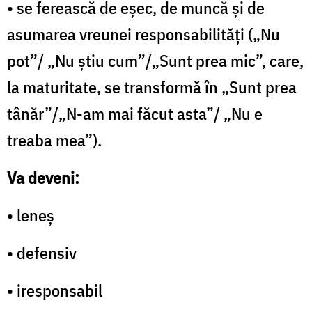
• se ferească de eşec, de muncă şi de
asumarea vreunei responsabilităţi („Nu
pot”/ „Nu ştiu cum”/„Sunt prea mic”, care,
la maturitate, se transformă în „Sunt prea
tânăr”/„N-am mai făcut asta”/ „Nu e
treaba mea”).
Va deveni:
• leneş
• defensiv
• iresponsabil