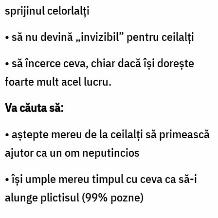
sprijinul celorlalţi
• să nu devină „invizibil” pentru ceilalţi
• să încerce ceva, chiar dacă îşi doreşte
foarte mult acel lucru.
Va căuta să:
• aştepte mereu de la ceilalţi să primească
ajutor ca un om neputincios
• îşi umple mereu timpul cu ceva ca să-i
alunge plictisul (99% pozne)