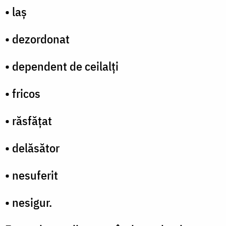
• laş
• dezordonat
• dependent de ceilalţi
• fricos
• răsfăţat
• delăsător
• nesuferit
• nesigur.