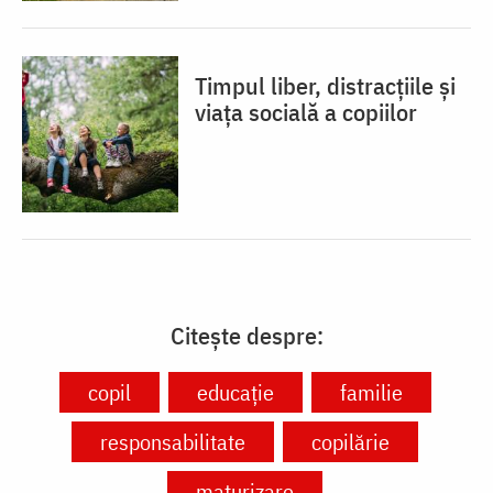
Timpul liber, distracțiile și
viața socială a copiilor
Citește despre:
copil
educație
familie
responsabilitate
copilărie
maturizare