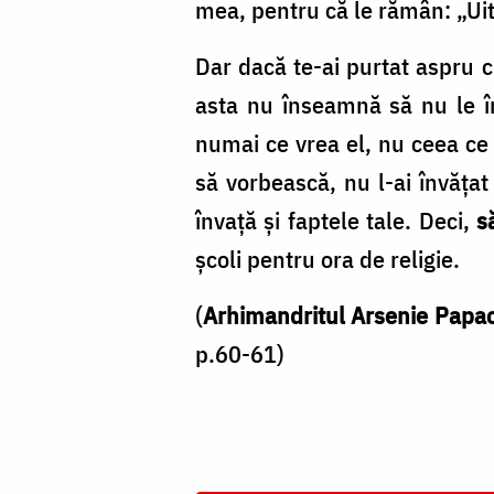
mea, pentru că le rămân: „Ui
Dar dacă te-ai purtat aspru cu
asta nu înseamnă să nu le î
numai ce vrea el, nu ceea ce
să vorbească, nu l-ai învăţat 
învaţă şi faptele tale. Deci,
s
şcoli pentru ora de religie.
(
Arhimandritul Arsenie Papac
p.60-61)