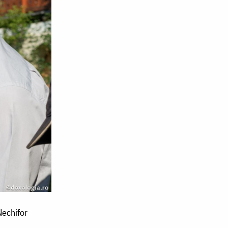
Nechifor