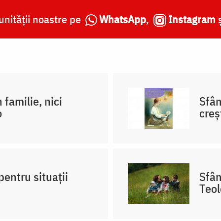
nității noastre pe
WhatsApp
,
Instagram
 familie, nici
Sfân
o
creş
pentru situații
Sfân
Teol