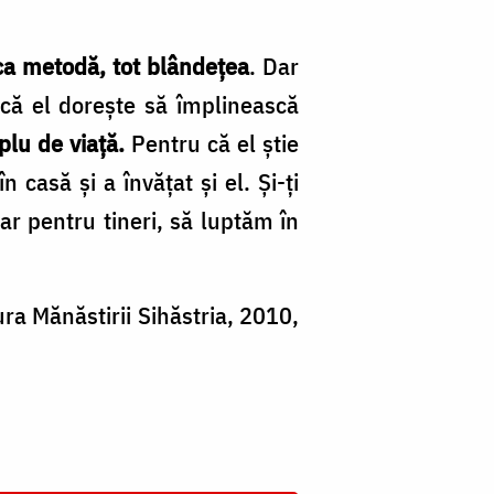
ca metodă, tot blândeţea
. Dar
 că el doreşte să împlinească
plu de viaţă.
Pentru că el ştie
 casă şi a învăţat şi el. Şi-ţi
Iar pentru tineri, să luptăm în
tura Mănăstirii Sihăstria, 2010,