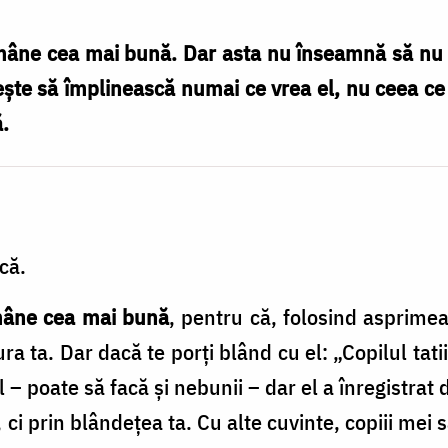
âne cea mai bună. Dar asta nu înseamnă să nu le 
şte să împlinească numai ce vrea el, nu ceea ce
ă.
că.
âne cea mai bună
, pentru că, folosind asprimea,
ra ta. Dar dacă te porţi blând cu el: „Copilul tatii
l – poate să facă şi nebunii – dar el a înregistrat 
, ci prin blândeţea ta. Cu alte cuvinte, copiii me