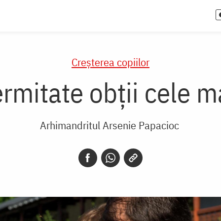
Creşterea copiilor
ermitate obții cele m
Arhimandritul Arsenie Papacioc