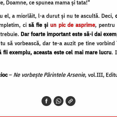
te, Doamne, ce spunea mama şi tata!”
 el, a miorlăit, l-a durut şi nu te ascultă. Deci,
mpletim, ci
să fie şi
un pic de asprime
, pentru
 trebuie.
Dar foarte important este să-i dai exem
tu să vorbească, dar te-a auzit pe tine vorbind în
ă fii exemplu, aceasta este cel mai mare lucru
. 
ioc
–
Ne vorbeşte Părintele Arsenie
, vol.III, Edi