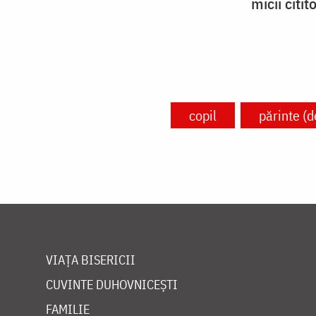
micii citito
copil
părinte (d
VIAȚA BISERICII
CUVINTE DUHOVNICEȘTI
FAMILIE