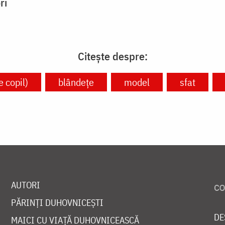
ri
Citește despre:
e copil)
blândețe
model
sfat
AUTORI
PĂRINȚI DUHOVNICEȘTI
DE
MAICI CU VIAȚĂ DUHOVNICEASCĂ