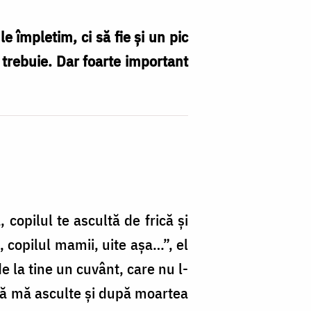
împletim, ci să fie şi un pic
 trebuie. Dar foarte important
 copilul te ascultă de frică şi
, copilul mamii, uite aşa…”, el
de la tine un cuvânt, care nu l-
i să mă asculte şi după moartea