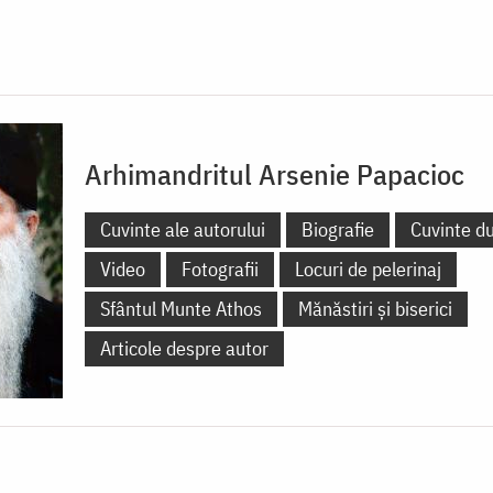
Arhimandritul Arsenie Papacioc
Cuvinte ale autorului
Biografie
Cuvinte d
Video
Fotografii
Locuri de pelerinaj
Sfântul Munte Athos
Mănăstiri și biserici
Articole despre autor