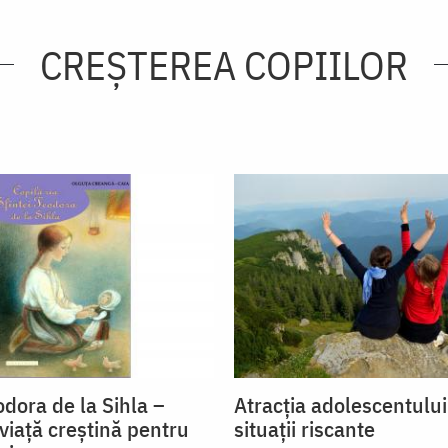
CREŞTEREA COPIILOR
dora de la Sihla –
Atracția adolescentulu
viaţă creştină pentru
situații riscante