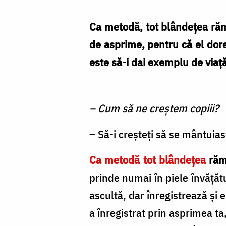
și
fermitate
Ca metodă, tot blândeţea răm
obții
de asprime, pentru că el dore
cele
este să-i dai exemplu de viaţ
mai
bune
– Cum să ne creştem copiii?
rezultate
/
– Să-i creşteţi să se mântuias
Foto:
Ca metodă tot blândeţea
răm
Oana
prinde numai în piele învăţătu
Nechifor
ascultă, dar înregistrează şi e
a înregistrat prin asprimea ta