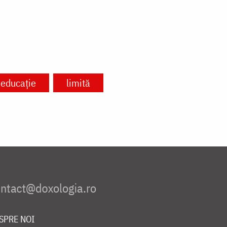
educație
limită
SPRE NOI