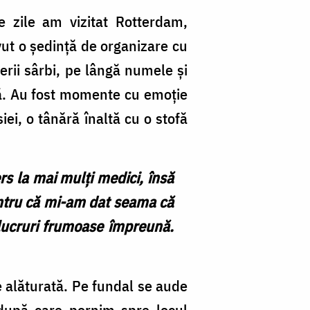
e zile am vizitat Rotterdam,
vut o ședință de organizare cu
erii sârbi, pe lângă numele și
ică. Au fost momente cu emoție
iei, o tânără înaltă cu o stofă
s la mai mulți medici, însă
ntru că mi-am dat seama că
 lucruri frumoase împreună.
e alăturată. Pe fundal se aude
după care pornim spre locul