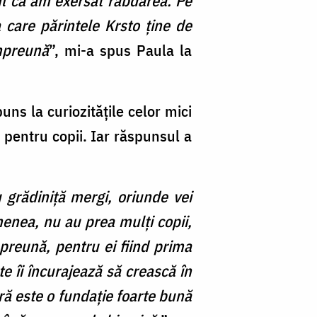
tul că am exersat răbdarea. Pe
 care părintele Krsto ține de
împreună
”, mi-a spus Paula la
uns la curiozitățile celor mici
 pentru copii. Iar răspunsul a
u grădiniță mergi, oriunde vei
menea, nu au prea mulți copii,
mpreună, pentru ei fiind prima
e îi încurajează să crească în
ră este o fundație foarte bună