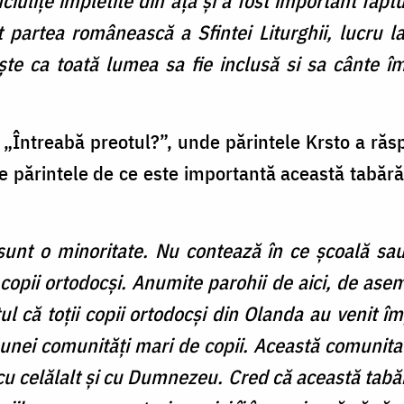
uciulițe împletite din ață și a fost important fap
partea românească a Sfintei Liturghii, lucru la
ște ca toată lumea sa fie inclusă si sa cânte 
t „Întreabă preotul?”, unde părintele Krsto a răsp
pe părintele de ce este importantă această tabără
, sunt o minoritate. Nu contează în ce școală sa
u copii ortodocși. Anumite parohii de aici, de ase
l că toții copii ortodocși din Olanda au venit î
unei comunități mari de copii. Această comunitat
u celălalt și cu Dumnezeu. Cred că această tabă