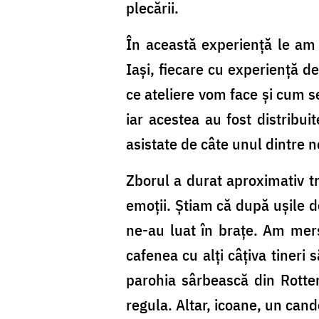
plecării.
În această experiență le am 
Iași, fiecare cu experiență d
ce ateliere vom face și cum s
iar acestea au fost distribui
asistate de câte unul dintre no
Zborul a durat aproximativ t
emoții. Știam că după ușile de
ne-au luat în brațe. Am mer
cafenea cu alți câțiva tineri
parohia sârbească din Rotte
regula. Altar, icoane, un can