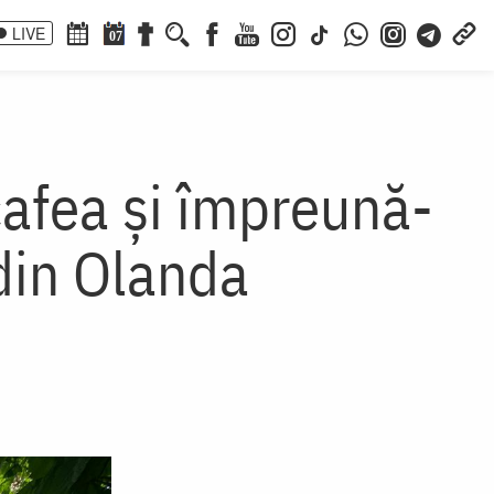
LIVE
07
cafea și împreună-
 din Olanda