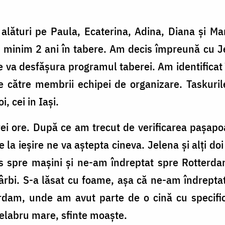
alături pe Paula, Ecaterina, Adina, Diana și M
e minim 2 ani în tabere. Am decis împreună cu J
e va desfășura programul taberei. Am identifica
te către membrii echipei de organizare. Taskuril
i, cei in Iași.
rei ore. După ce am trecut de verificarea pașapo
 la ieșire ne va aștepta cineva. Jelena și alți do
s spre mașini și ne-am îndreptat spre Rotterdam
 sârbi. S-a lăsat cu foame, așa că ne-am îndrepta
rdam, unde am avut parte de o cină cu specific 
delabru mare, sfinte moaște.