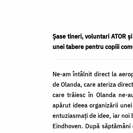
Foto:
Alin-
Mihai
Dezső
Șase tineri, voluntari ATOR ș
unei tabere pentru copiii com
Ne-am întâlnit direct la aero
de Olanda, care ateriza direct
care trăiesc în Olanda ne-a
apărut ideea organizării unei
entuziasmați de idee, iar noi
Eindhoven. După săptămâni d