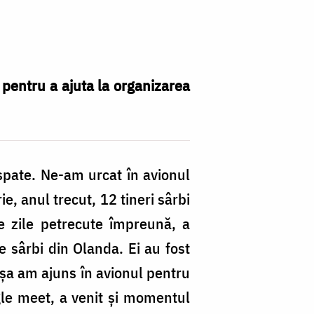
 pentru a ajuta la organizarea
Fo
Al
Mi
 spate. Ne-am urcat în avionul
D
e, anul trecut, 12 tineri sârbi
e zile petrecute împreună, a
e sârbi din Olanda. Ei au fost
Așa am ajuns în avionul pentru
le meet, a venit și momentul