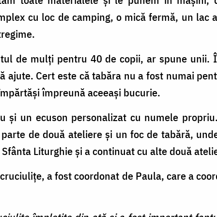
omplex cu loc de camping, o mică fermă, un lac ar
tregime.
stul de mulți pentru 40 de copii, ar spune unii. 
 ajute. Cert este că tabăra nu a fost numai pentru
 a împărtăși împreună aceeași bucurie.
cou și un ecuson personalizat cu numele propriu
t parte de două ateliere și un foc de tabără, und
Sfânta Liturghie și a continuat cu alte două ateli
t cruciulițe, a fost coordonat de Paula, care a coo