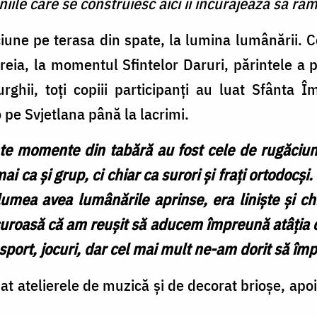
eniile care se construiesc aici îi încurajează să r
iune pe terasa din spate, la lumina lumânării. 
ăreia, la momentul Sfintelor Daruri, părintele a p
turghii, toți copiii participanți au luat Sfânta 
pe Svjetlana până la lacrimi.
te momente din tabără au fost cele de rugăciun
ai ca și grup, ci chiar ca surori și frați ortodoc
umea avea lumânările aprinse, era liniște și chi
uroasă că am reușit să aducem împreună atâția co
, sport, jocuri, dar cel mai mult ne-am dorit să î
 atelierele de muzică și de decorat brioșe, apoi p