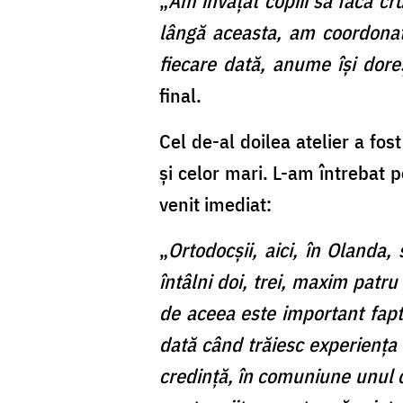
„
Am învățat copiii să facă cr
lângă aceasta, am coordonat 
fiecare dată, anume își dore
final.
Cel de-al doilea atelier a fos
și celor mari. L-am întrebat 
venit imediat:
„
Ortodocșii, aici, în Olanda
întâlni doi, trei, maxim patr
de aceea este important faptu
dată când trăiesc experiența 
credință, în comuniune unul c