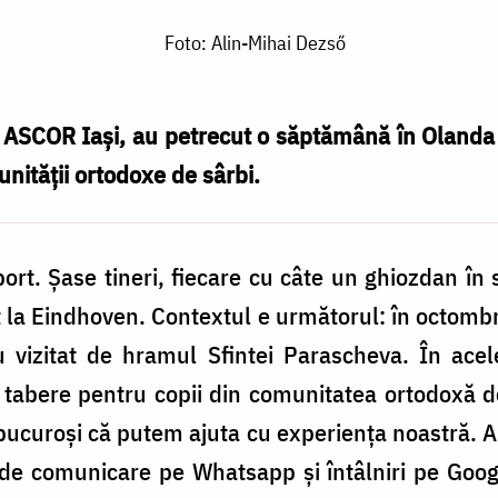
Foto: Alin-Mihai Dezső
i ASCOR Iași, au petrecut o săptămână în Olanda
unității ortodoxe de sârbi.
port. Șase tineri, fiecare cu câte un ghiozdan în
 la Eindhoven. Contextul e următorul: în octombri
u vizitat de hramul Sfintei Parascheva. În acel
 tabere pentru copii din comunitatea ortodoxă d
 bucuroși că putem ajuta cu experiența noastră. 
e comunicare pe Whatsapp și întâlniri pe Goog