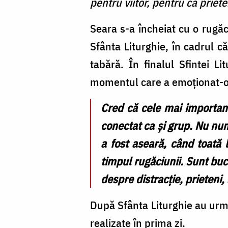
pentru viitor, pentru că priet
Seara s-a încheiat cu o rugăc
Sfânta Liturghie, în cadrul c
tabără. În finalul Sfintei Li
momentul care a emoționat-o 
Cred că cele mai importan
conectat ca și grup. Nu num
a fost aseară, când toată l
timpul rugăciunii. Sunt buc
despre distracție, prieteni
După Sfânta Liturghie au urmat
realizate în prima zi.