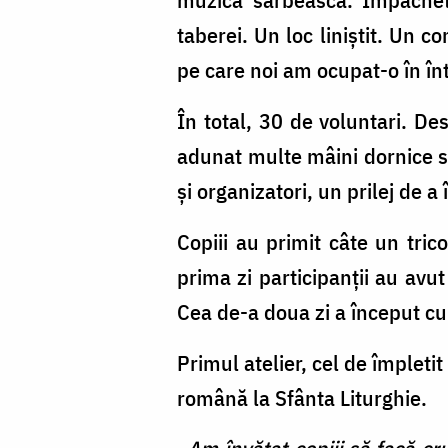
taberei. Un loc liniștit. Un c
pe care noi am ocupat-o în în
În total, 30 de voluntari. De
adunat multe mâini dornice să
și organizatori, un prilej de
Copiii au primit câte un tri
prima zi participanții au avu
Cea de-a doua zi a început cu 
Primul atelier, cel de împleti
română la Sfânta Liturghie.