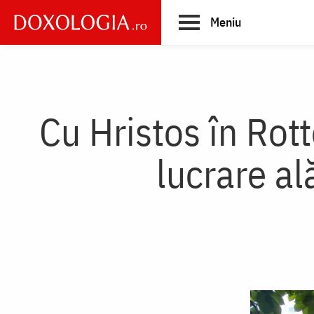
Skip
Meniu
to
main
Main
content
navigation
Cu Hristos în Rot
lucrare al