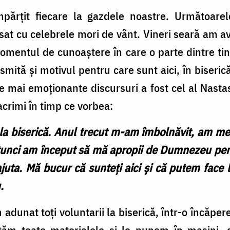
părțit fiecare la gazdele noastre. Următoarel
at cu celebrele mori de vânt. Vineri seară am a
omentul de cunoaștere în care o parte dintre tin
ansmită și motivul pentru care sunt aici, în biser
le mai emoționante discursuri a fost cel al Nastas
acrimi în timp ce vorbea:
 biserică. Anul trecut m-am îmbolnăvit, am mer
tunci am început să mă apropii de Dumnezeu pe
juta. Mă bucur că sunteți aici și că putem face
.
adunat toți voluntarii la biserică, într-o încăper
ăm toate materialele și le punem în mașini, 