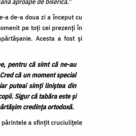
ămână aproape de biserică.
”
Ce-a de-a doua zi a început cu
omenit pe toți cei prezenți în
Împărtășanie. Acesta a fost și
e, pentru că simt că ne-au
și. Cred că un moment special
ar puteai simți liniștea din
pii. Sigur că tabăra este și
mpărtășim credința ortodoxă.
ărintele a sfințit cruciulițele