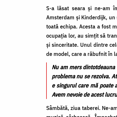
S-a lăsat seara și ne-am îm
Amsterdam și Kinderdijk, un s
toată echipa. Acesta a fost m
ocupația lor, au simțit să tr
și sinceritate. Unul dintre ce
de model, care a răbufnit în l
Nu am mers dintotdeauna la
problema nu se rezolva. A
e singurul care mă poate a
Avem nevoie de acest lucru
Sâmbătă, ziua taberei. Ne-am 
muzică sârbească. Împachet