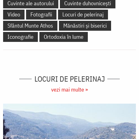
Cuvinte ale autorului
Cuvinte duhovnicești
Video
Fotografii
Locuri de pelerinaj
Sfântul Munte Athos
Mănăstiri și biserici
Iconografie
Ortodoxia în lume
LOCURI DE PELERINAJ
vezi mai multe »