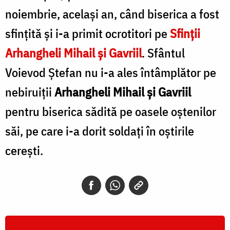
noiembrie, acelaşi an, când biserica a fost
sfinţită şi i-a primit ocrotitori pe
Sfinţii
Arhangheli Mihail şi Gavriil
. Sfântul
Voievod Ștefan nu i-a ales întâmplător pe
nebiruiţii
Arhangheli Mihail şi Gavriil
pentru biserica sădită pe oasele oștenilor
săi, pe care i-a dorit soldaţi în oştirile
cereşti.