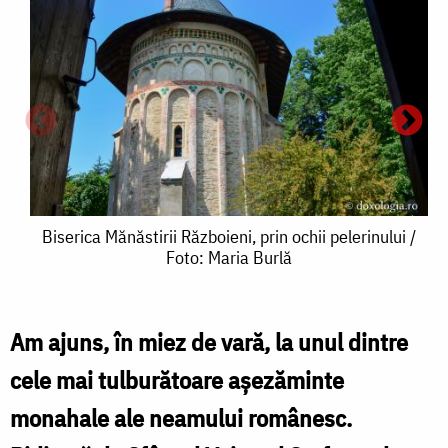
Biserica
Biserica Mănăstirii Războieni, prin ochii pelerinului /
Foto: Maria Burlă
Mănăstirii
Războieni,
prin
Am ajuns, în miez de vară, la unul dintre
B
ochii
cele mai tulburătoare aşezăminte
M
pelerinului
monahale ale neamului românesc.
R
/