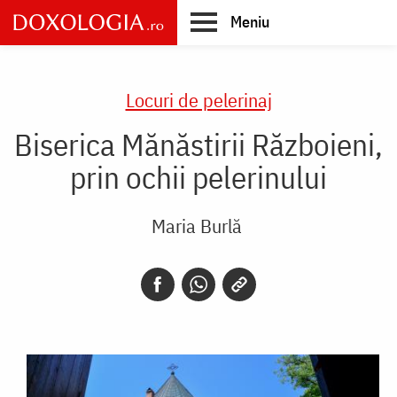
Skip
Meniu
to
main
Main
content
navigation
Locuri de pelerinaj
Biserica Mănăstirii Războieni,
prin ochii pelerinului
Maria Burlă