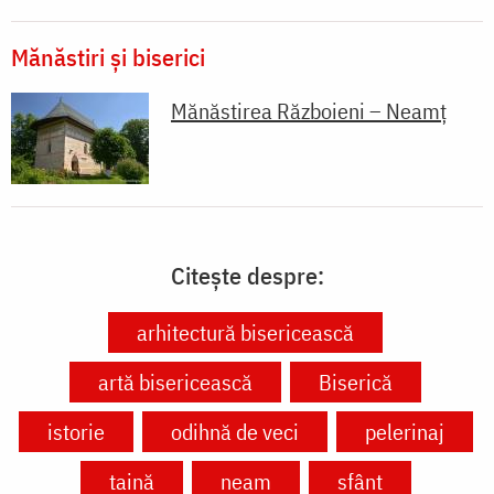
Mănăstiri și biserici
Mănăstirea Războieni – Neamț
Citește despre:
arhitectură bisericească
artă bisericească
Biserică
istorie
odihnă de veci
pelerinaj
taină
neam
sfânt