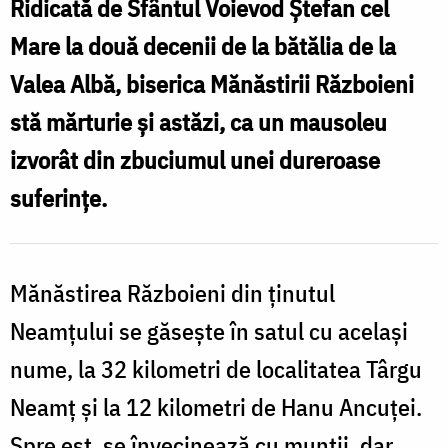
Ridicată de Sfântul Voievod Ștefan cel
p
Foto:
Mare la două decenii de la bătălia de la
o
Maria
Valea Albă, biserica Mănăstirii Războieni
p
Burlă
stă mărturie și astăzi, ca un mausoleu
/
izvorât din zbuciumul unei dureroase
F
suferinţe.
N
Mănăstirea Războieni din ținutul
Neamțului se găsește în satul cu acelaşi
nume, la 32 kilometri de localitatea Târgu
Neamț și la 12 kilometri de Hanu Ancuței.
Spre est, se învecinează cu munţii, dar