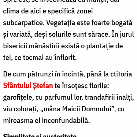
clima de aici e specifică zonei
subcarpatice. Vegetaţia este foarte bogată
şi variată, deşi solurile sunt sărace. În jurul
bisericii mănăstirii există o plantaţie de
tei, ce tocmai au înflorit.
De cum pătrunzi în incintă, până la ctitoria
Sfântului Ştefan
te însoţesc florile:
garofiţele, cu parfumul lor, trandafirii înalţi,
viu coloraţi, „mâna Maicii Domnului”, cu
mireasma ei inconfundabilă.
Simplitate și austeritate