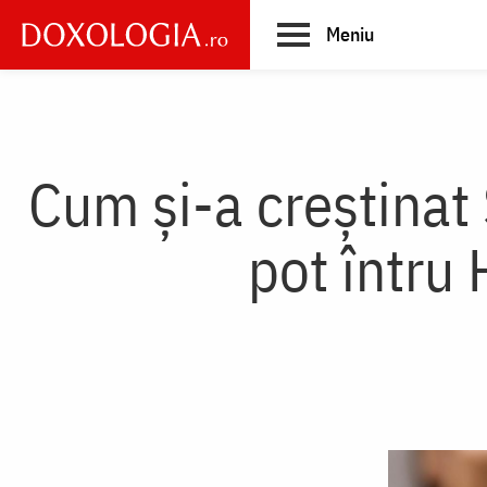
Skip
Meniu
to
main
Main
content
navigation
Cum și-a creștinat 
pot întru 