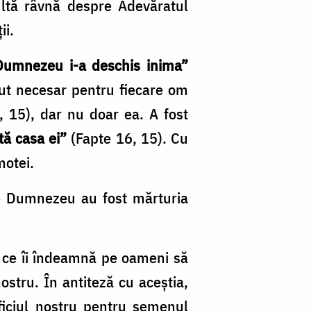
ultă râvnă despre Adevăratul
ii.
Dumnezeu i-a deschis inima”
lut necesar pentru fiecare om
, 15), dar nu doar ea. A fost
tă casa ei”
(Fapte 16, 15). Cu
motei.
 de Dumnezeu au fost mărturia
ă
ce îi îndeamnă pe oameni să
stru. În antiteză cu aceștia,
ficiul nostru pentru semenul