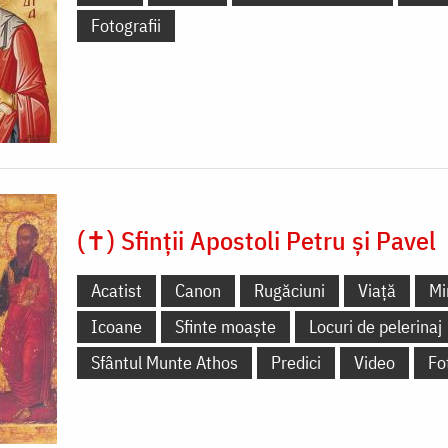
Fotografii
(✝) Sfinții Apostoli Petru și Pavel
Acatist
Canon
Rugăciuni
Viață
Mi
Icoane
Sfinte moaște
Locuri de pelerinaj
Sfântul Munte Athos
Predici
Video
Fo