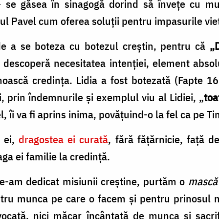
– se găsea în sinagogă dorind să învețe cu m
l Pavel cum oferea soluții pentru impasurile vieț
 de a se boteza cu botezul creștin, pentru că
„
a descoperă necesitatea intenției, element abso
noască credința. Lidia a fost botezată (Fapte 16
 prin îndemnurile și exemplul viu al Lidiei, „
toa
, îi va fi aprins inima, povățuind-o la fel ca pe Ti
l ei,
dragostea ei curată
, fără fățărnicie, față
a ei familie la credință.
 ne-am dedicat misiunii creștine, purtăm o
masc
ntru munca pe care o facem și pentru prinosul no
vocată, nici măcar încântată de munca și sacri