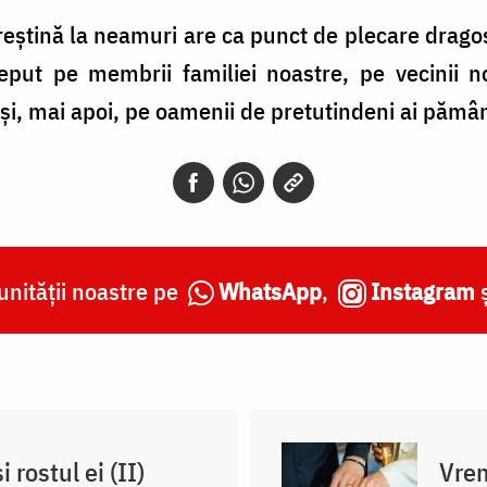
ștină la neamuri are ca punct de plecare dragos
eput pe membrii familiei noastre, pe vecinii n
 și, mai apoi, pe oamenii de pretutindeni ai pămân
nității noastre pe
WhatsApp
,
Instagram
 rostul ei (II)
Vrem