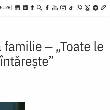
LIVE
09
 familie ‒ „Toate le
 întărește”