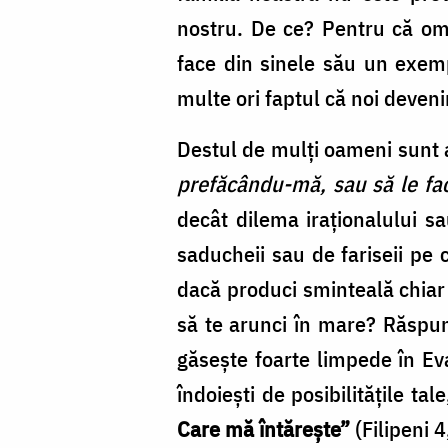
nostru. De ce? Pentru că om
face din sinele său un exempl
multe ori faptul că noi deven
Destul de mulți oameni sunt 
prefăcându-mă, sau să le fac
decât dilema iraționalului sa
saducheii sau de fariseii pe
dacă produci sminteală chiar ș
să te arunci în mare? Răspun
găsește foarte limpede în E
îndoiești de posibilitățile ta
Care mă întăreşte”
(Filipeni 4