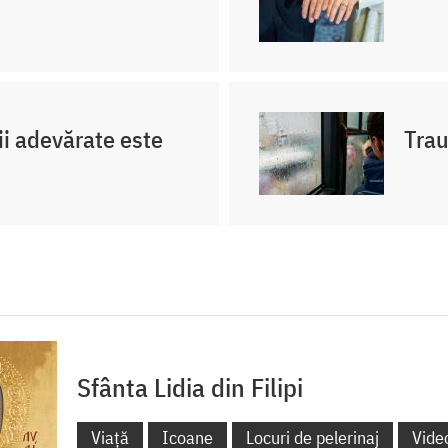
ii adevărate este
Trau
Sfânta Lidia din Filipi
Viață
Icoane
Locuri de pelerinaj
Vide