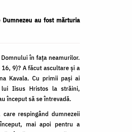
în
fa
 de Dumnezeu au fost mărturia
‒
„T
le
e Domnului în fața neamurilor.
po
6, 9)? A făcut ascultare și a
în
ona Kavala. Cu primii pași ai
Hr
ui Iisus Hristos la străini,
Ce
 au început să se întrevadă.
C
m
a, care respingând dumnezeii
în
 început, mai apoi pentru a