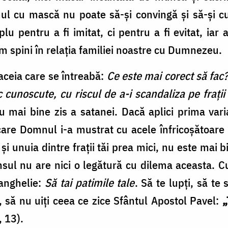
ul cu mască nu poate să-și convingă și să-și cu
u pentru a fi imitat, ci pentru a fi evitat, iar 
im spini în relația familiei noastre cu Dumnezeu.
aceia care se întreabă:
Ce este mai corect să fac
 cunoscute, cu riscul de a-i scandaliza pe frați
u mai bine zis a satanei. Dacă aplici prima var
 care Domnul i-a mustrat cu acele înfricoșătoare
i unuia dintre frații tăi prea mici, nu este mai bin
sul nu are nici o legătură cu dilema aceasta. C
vanghelie:
Să tai patimile tale
. Să te lupți, să te s
le, să nu uiți ceea ce zice Sfântul Apostol Pavel:
„
, 13).