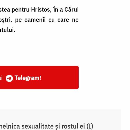
tea pentru Hristos, în a Cărui
oștri, pe oamenii cu care ne
tului.
și
Telegram
!
elnica sexualitate și rostul ei (I)