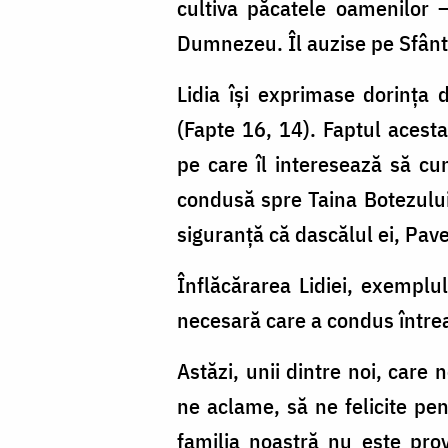
Cel
cultiva păcatele oamenilor 
Care
Dumnezeu. Îl auzise pe Sfântu
mă
Lidia își exprimase dorința
întărește”
(Fapte 16, 14). Faptul acest
/
pe care îl interesează să cu
Foto:
condusă spre Taina Botezului,
Constantin
siguranță că dascălul ei, Pavel
Comici
Înflăcărarea Lidiei, exemplu
necesară care a condus întreag
Astăzi, unii dintre noi, care
ne aclame, să ne felicite pe
familia noastră nu este pro