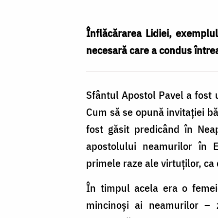
a
creștinat
Înflăcărarea Lidiei, exemplu
Sfânta
necesară care a condus întreag
Lidia
întreaga
Sfântul Apostol Pavel a fost 
familie
Cum să se opună invitației b
‒
fost găsit predicând în Neap
„Toate
apostolului neamurilor în E
le
primele raze ale virtuților, ca
pot
întru
În timpul acela era o femei
Hristos,
mincinoși ai neamurilor – 