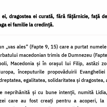
l ei, dragostea ei curată, fără fățărnicie, față
a ei familie la credință.
un „vas ales” (Fapte 9, 15) care a purtat numel
ărbatului macedonian trimis de Dumnezeu (Fapte 1
oli, Macedonia și în orașul lui Filip, astăzi z
uropa, începuturile propovăduirii Evangheliei l
 dreptatea, egalitatea, solidaritatea și dragostea,
e neprihănită și cu bune intenții, numită Lidi
zei care au fost creați pentru a acoperi, la