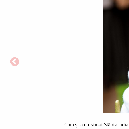
Cum
Cum și-a creștinat Sfânta Lidia
și-