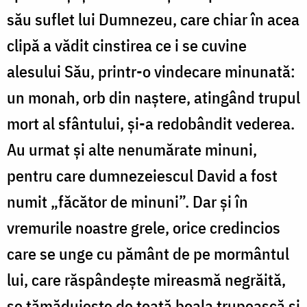
său suflet lui Dumnezeu, care chiar în acea
clipă a vădit cinstirea ce i se cuvine
alesului Său, printr-o vindecare minunată:
un monah, orb din naştere, atingând trupul
mort al sfântului, şi-a redobândit vederea.
Au urmat şi alte nenumărate minuni,
pentru care dumnezeiescul David a fost
numit „făcător de minuni”. Dar şi în
vremurile noastre grele, orice credincios
care se unge cu pământ de pe mormântul
lui, care răspândeşte mireasmă negrăită,
se tămăduieşte de toată boala trupească şi