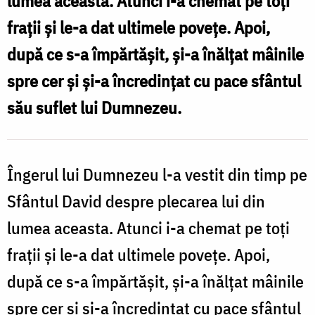
lumea aceasta. Atunci i-a chemat pe toţi
Foto:
fraţii şi le-a dat ultimele poveţe. Apoi,
Gabriela
după ce s-a împărtăşit, şi-a înălţat mâinile
Pipirig
spre cer şi şi-a încredinţat cu pace sfântul
său suflet lui Dumnezeu.
Îngerul lui Dumnezeu l-a vestit din timp pe
Sfântul David despre plecarea lui din
lumea aceasta. Atunci i-a chemat pe toţi
fraţii şi le-a dat ultimele poveţe. Apoi,
după ce s-a împărtăşit, şi-a înălţat mâinile
spre cer şi şi-a încredinţat cu pace sfântul