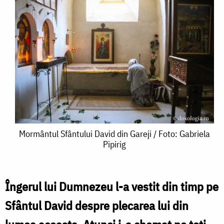
Mormântul
Mormântul Sfântului David din Gareji / Foto: Gabriela
Pipirig
Sfântului
David
din
Îngerul lui Dumnezeu l-a vestit din timp pe
Gareji
Sfântul David despre plecarea lui din
/