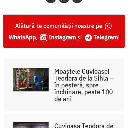
Alătură-te comunității noastre pe
WhatsApp
,
Instagram
și
Telegram
!
Moaștele Cuvioasei
Teodora de la Sihla ‒
în peșteră, spre
închinare, peste 100
de ani
Cuvioasa Teodora de