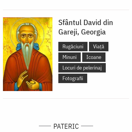
Sfântul David din
Gareji, Georgia
Rugăciuni
Viață
Minuni
Icoane
Locuri de pelerinaj
Fotografii
PATERIC