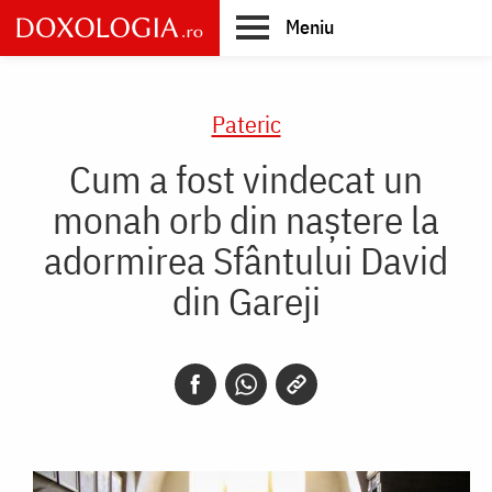
Skip
Meniu
to
main
Main
content
navigation
Pateric
Cum a fost vindecat un
monah orb din naștere la
adormirea Sfântului David
din Gareji