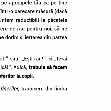
i pe aproapele tău ca pe tine
, într-o oarecare măsură (dacă
ntem reductibili la păcatele
ere de rău pentru noi, să ne
e dorim şi iertarea din partea
!” sau: „Eşti rău!”, ci „Te-ai
ică!”. Adică,
trebuie să facem
eritor la copii.
inerilor,
traducere din limba