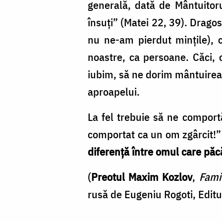
generală, dată de Mântuitoru
însuţi” (Matei 22, 39). Drago
nu ne-am pierdut minţile), 
noastre, ca persoane. Căci,
iubim, să ne dorim mântuirea 
aproapelui.
La fel trebuie să ne comportă
comportat ca un om zgârcit!” 
diferenţă între omul care păcăt
(
Preotul Maxim Kozlov
,
Famil
rusă de Eugeniu Rogoti, Edit