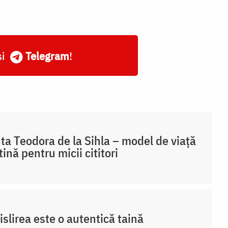
și
Telegram
!
ta Teodora de la Sihla – model de viaţă
tină pentru micii cititori
slirea este o autentică taină