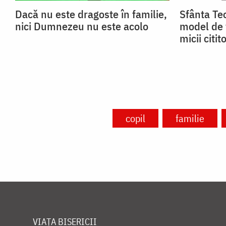
Dacă nu este dragoste în familie,
Sfânta Teo
nici Dumnezeu nu este acolo
model de 
micii citito
copil
familie
VIAȚA BISERICII