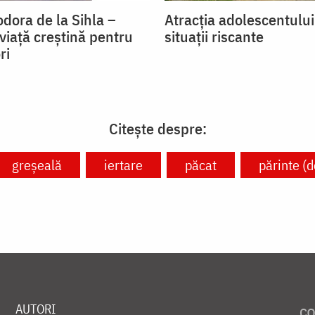
dora de la Sihla –
Atracția adolescentulu
viaţă creştină pentru
situații riscante
ri
Citește despre:
greșeală
iertare
păcat
părinte (d
AUTORI