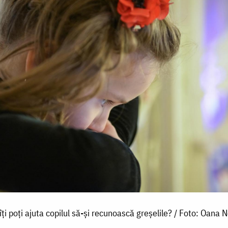
ți poți ajuta copilul să-și recunoască greșelile? / Foto: Oana N