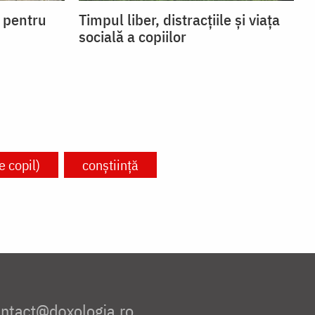
i pentru
Timpul liber, distracțiile și viața
socială a copiilor
e copil)
conștiință