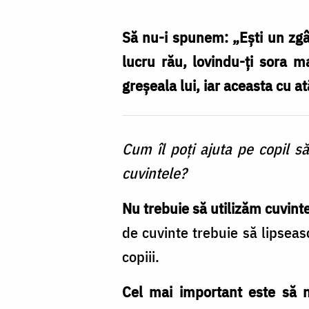
poți
ajuta
Să nu-i spunem: „Eşti un zgâr
copilul
lucru rău, lovindu-ţi sora m
să-
greșeala lui, iar aceasta cu at
și
recunoască
Cum îl poţi ajuta pe copil s
greșelile?
cuvintele?
/
Foto:
Nu trebuie să utilizăm cuvinte
Oana
de cuvinte trebuie să lipseas
Nechifor
copiii.
Cel mai important este să n