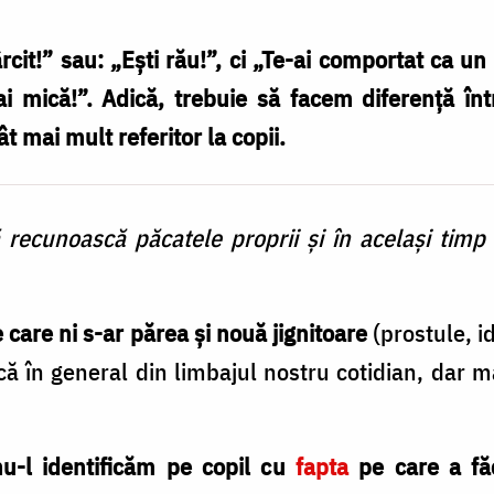
cit!” sau: „Eşti rău!”, ci „Te-ai comportat ca un
ai mică!”. Adică, trebuie să facem diferenţă în
ât mai mult referitor la copii.
ă recunoască păcatele proprii şi în acelaşi timp
 care ni s-ar părea şi nouă jignitoare
(prostule, id
că în general din limbajul nostru cotidian, dar 
u-l identificăm pe copil cu
fapta
pe care a fă