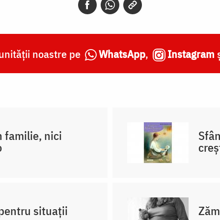
nității noastre pe
WhatsApp
,
Instagram
 familie, nici
Sfân
o
creş
pentru situații
Zămi