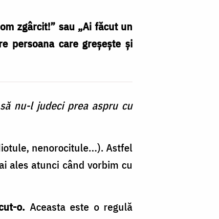
 om zgârcit!” sau „Ai făcut un
tre persoana care greșește şi
 să nu-l judeci prea aspru cu
iotule, nenorocitule...). Astfel
mai ales atunci când vorbim cu
cut-o.
Aceasta este o regulă