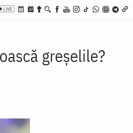
LIVE
07
noască greșelile?