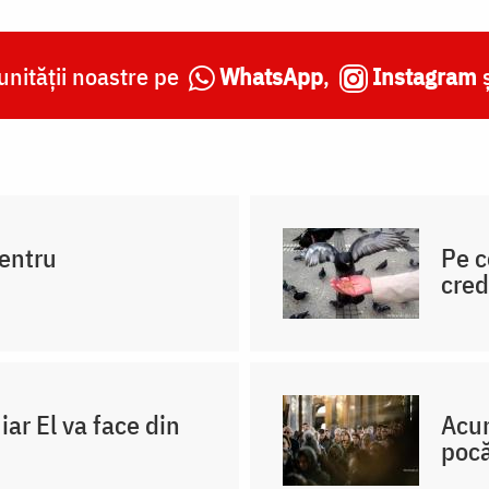
nității noastre pe
WhatsApp
,
Instagram
pentru
Pe c
cred
iar El va face din
Acum
pocă