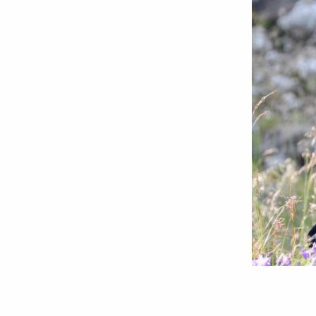
Cum
lucrează