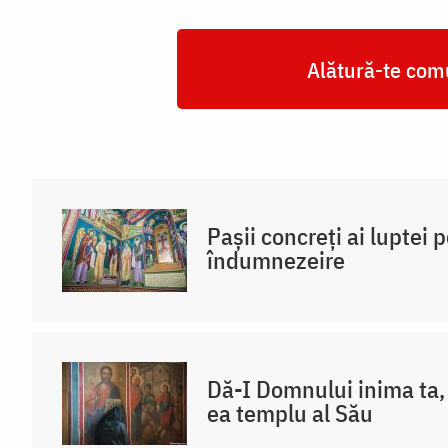
Alătură-te comu
Pașii concreți ai luptei 
îndumnezeire
Dă-I Domnului inima ta, 
ea templu al Său