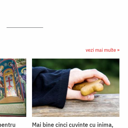
vezi mai multe »
 pentru
Mai bine cinci cuvinte cu inima,