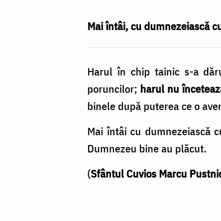
Harul?
/
Mai întâi, cu dumnezeiască cuv
Foto:
Crina
Harul în chip tainic s-a dăr
Zamfirescu
poruncilor;
harul nu încetează
binele după puterea ce o ave
Mai întâi cu dumnezeiască cuv
Dumnezeu bine au plăcut.
(
Sfântul Cuvios Marcu Pustni