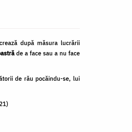
lucrează după măsura lucrării
oastră
de a face sau a nu face
ătorii de rău pocăindu-se, lui
221)