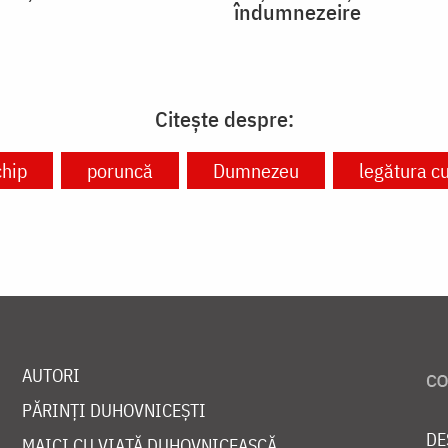
îndumnezeire
Citește despre:
chip
poruncă
Dumnezeu
legătura 
AUTORI
PĂRINȚI DUHOVNICEȘTI
DE
MAICI CU VIAȚĂ DUHOVNICEASCĂ