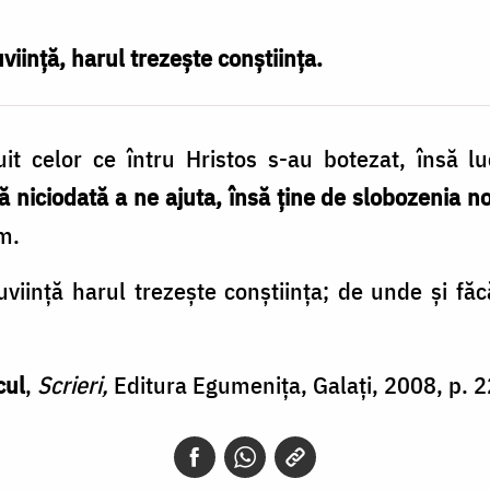
iință, harul trezește conștiința.
uit celor ce întru Hristos s-au botezat, însă 
 niciodată a ne ajuta, însă ţine de slobozenia n
m.
iinţă harul trezeşte conştiinţa; de unde şi făc
cul
,
Scrieri,
Editura Egumeniţa, Galaţi, 2008, p. 