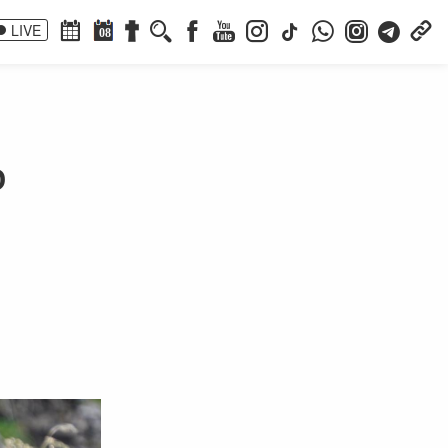
LIVE
08
?