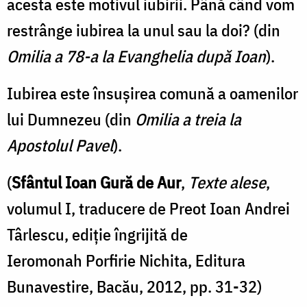
acesta este motivul iubirii. Până când vom
restrânge iubirea la unul sau la doi? (din
Omilia a 78-a la Evanghelia după Ioan
).
Iubirea este însuşirea comună a oamenilor
lui Dumnezeu (din
Omilia a treia la
Apostolul Pavel
).
(
Sfântul Ioan Gură de Aur
,
Texte alese
,
volumul I, traducere de Preot Ioan Andrei
Târlescu, ediție îngrijită de
Ieromonah Porfirie Nichita, Editura
Bunavestire, Bacău, 2012, pp. 31-32)