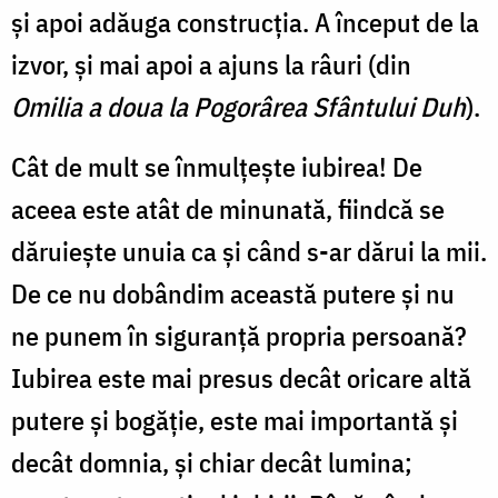
şi apoi adăuga construcţia. A început de la
izvor, şi mai apoi a ajuns la râuri (din
Omilia a doua la Pogorârea Sfântului Duh
).
Cât de mult se înmulţeşte iubirea! De
aceea este atât de minunată, fiindcă se
dăruieşte unuia ca şi când s-ar dărui la mii.
De ce nu dobândim această putere şi nu
ne punem în siguranţă propria per­soană?
Iubirea este mai presus decât oricare altă
putere şi bogăţie, este mai importantă şi
decât domnia, şi chiar decât lumina;