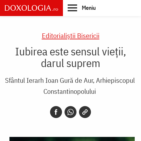
Skip
Meniu
to
main
Main
content
navigation
Editorialiștii Bisericii
Iubirea este sensul vieții,
darul suprem
Sfântul Ierarh Ioan Gură de Aur, Arhiepiscopul
Constantinopolului