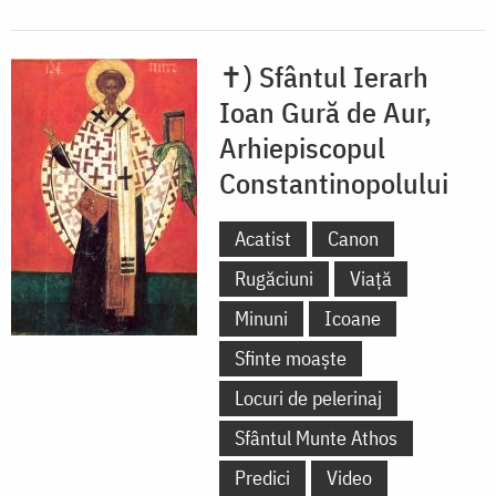
✝) Sfântul Ierarh
Ioan Gură de Aur,
Arhiepiscopul
Constantinopolului
Acatist
Canon
Rugăciuni
Viață
Minuni
Icoane
Sfinte moaște
Locuri de pelerinaj
Sfântul Munte Athos
Predici
Video