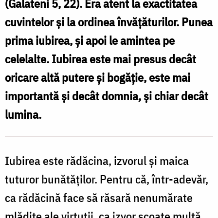
(Galateni 5, 22). Era atent la exactitatea
/
cuvintelor şi la ordinea învăţăturilor. Punea
v
Foto:
prima iubirea, şi apoi le amintea pe
d
Benedict
celelalte. Iubirea este mai presus decât
Both
oricare altă putere şi bogăţie, este mai
/
importantă şi decât domnia, şi chiar decât
F
lumina.
N
Iubirea este rădăcina, izvorul şi maica
tuturor bunătăţilor. Pentru că, într-adevăr,
ca rădăcină face să răsară nenumărate
mlădiţe ale virtuţii, ca izvor scoate multă