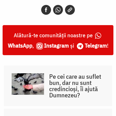
Alătură-te comunității noastre pe
WhatsApp
,
Instagram
și
Telegram
!
Pe cei care au suflet
bun, dar nu sunt
credincioși, îi ajută
Dumnezeu?