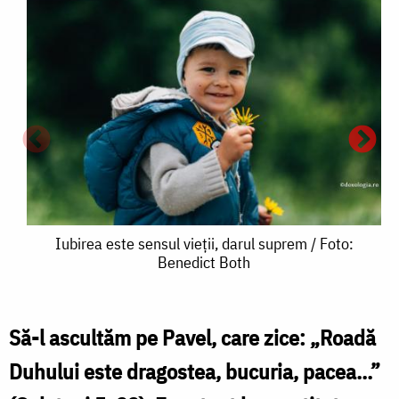
Iubirea
Iubirea este sensul vieții, darul suprem / Foto:
Benedict Both
este
sensul
vieții,
Să-l ascultăm pe Pavel, care zice: „Roadă
I
darul
Duhului este dragostea, bucuria, pacea...”
e
suprem