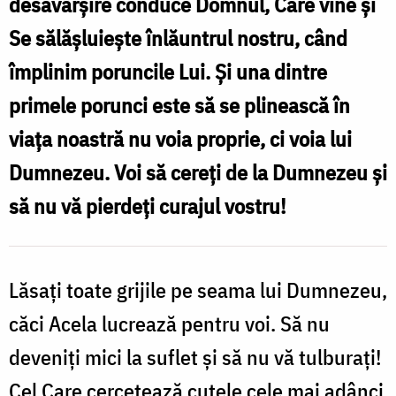
desăvârşire conduce Domnul, Care vine şi
nu
Se sălăşluieşte înlăuntrul nostru, când
sunt
împlinim poruncile Lui. Şi una dintre
auzite!
primele porunci este să se plinească în
/
viaţa noastră nu voia proprie, ci voia lui
Foto:
Dumnezeu. Voi să cereţi de la Dumnezeu şi
Bogdan
să nu vă pierdeţi curajul vostru!
Zamfirescu
Lăsaţi toate grijile pe seama lui Dumnezeu,
căci Acela lucrează pentru voi. Să nu
deveniţi mici la suflet şi să nu vă tulburaţi!
Cel Care cercetează cutele cele mai adânci