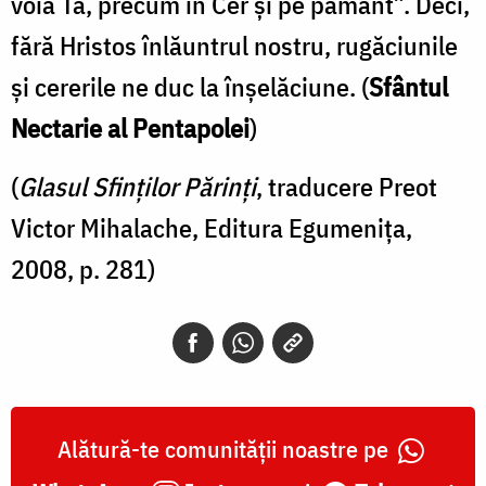
voia Ta, precum în Cer şi pe pământ”. Deci,
fără Hristos înlăuntrul nostru, rugăciunile
şi cererile ne duc la înşelăciune. (
Sfântul
Nectarie al Pentapolei
)
(
Glasul Sfinţilor Părinţi
, traducere Preot
Victor Mihalache, Editura Egumeniţa,
2008, p. 281)
Alătură-te comunității noastre pe