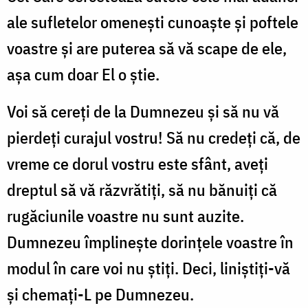
ale sufletelor omeneşti cunoaşte şi poftele
voastre şi are puterea să vă scape de ele,
aşa cum doar El o ştie.
Voi să cereţi de la Dumnezeu şi să nu vă
pierdeţi curajul vostru! Să nu credeţi că, de
vreme ce dorul vostru este sfânt, aveţi
dreptul să vă răzvrătiţi, să nu bănuiţi că
rugăciunile voastre nu sunt auzite.
Dumnezeu împlineşte dorinţele voastre în
modul în care voi nu ştiţi. Deci, liniştiţi-vă
şi chemaţi-L pe Dumnezeu.