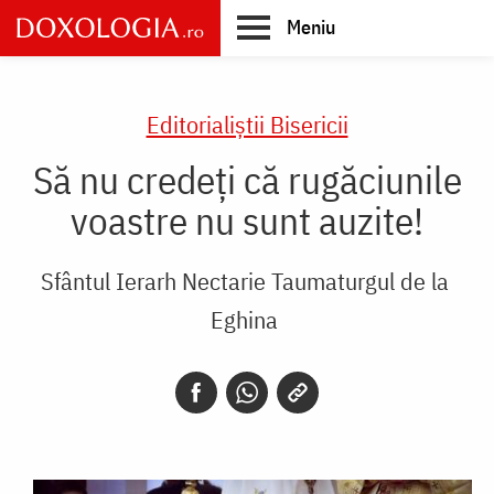
Skip
Meniu
to
main
Main
content
navigation
Editorialiștii Bisericii
Să nu credeți că rugăciunile
voastre nu sunt auzite!
Sfântul Ierarh Nectarie Taumaturgul de la
Eghina