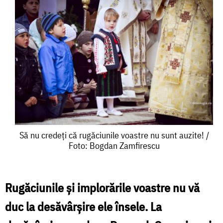
Să
Să nu credeți că rugăciunile voastre nu sunt auzite! /
Foto: Bogdan Zamfirescu
nu
credeți
că
Rugăciunile şi implorările voastre nu vă
rugăciunile
duc la desăvârşire ele însele. La
voastre