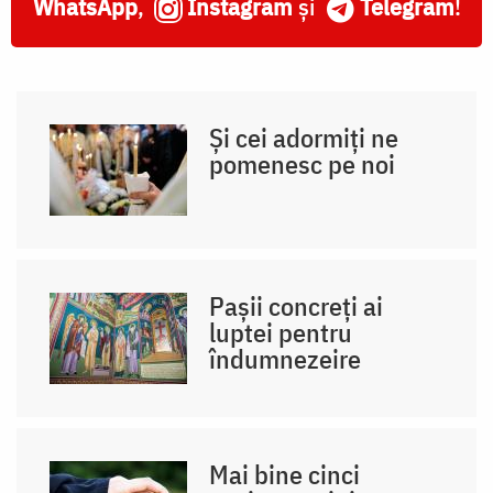
WhatsApp
,
Instagram
și
Telegram
!
Și cei adormiți ne
pomenesc pe noi
Pașii concreți ai
luptei pentru
îndumnezeire
Mai bine cinci