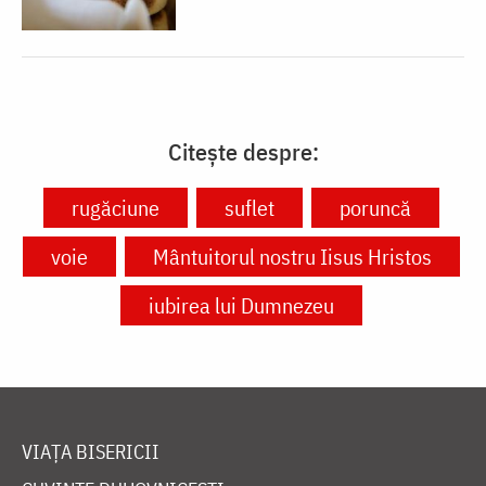
Citește despre:
rugăciune
suflet
poruncă
voie
Mântuitorul nostru Iisus Hristos
iubirea lui Dumnezeu
VIAȚA BISERICII