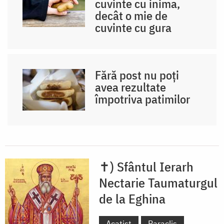
cuvinte cu inima,
decât o mie de
cuvinte cu gura
Fără post nu poți
avea rezultate
împotriva patimilor
✝) Sfântul Ierarh
Nectarie Taumaturgul
de la Eghina
Acatist
Paraclis