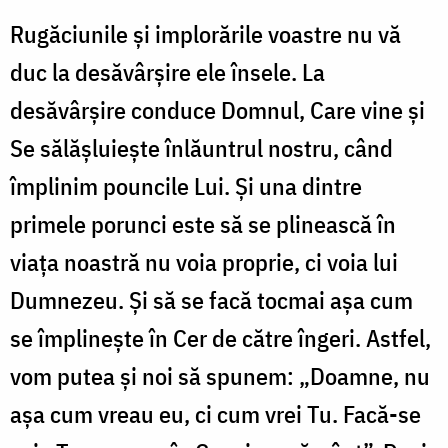
Rugăciunile şi implorările voastre nu vă
duc la desăvârşire ele însele. La
desăvârşire conduce Domnul, Care vine şi
Se sălăşluieşte înlăuntrul nostru, când
împlinim pouncile Lui. Şi una dintre
primele porunci este să se plinească în
viaţa noastră nu voia proprie, ci voia lui
Dumnezeu. Şi să se facă tocmai aşa cum
se împlineşte în Cer de către îngeri. Astfel,
vom putea şi noi să spunem: „Doamne, nu
aşa cum vreau eu, ci cum vrei Tu. Facă-se