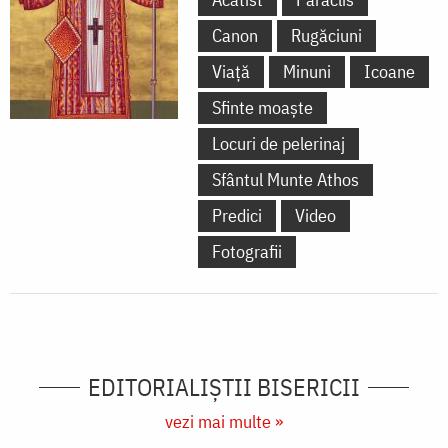
Canon
Rugăciuni
Viață
Minuni
Icoane
Sfinte moaște
Locuri de pelerinaj
Sfântul Munte Athos
Predici
Video
Fotografii
EDITORIALIȘTII BISERICII
vezi mai multe »