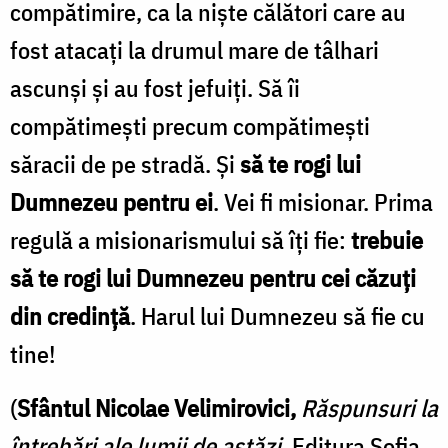
compătimire, ca la nişte călători care au
fost atacaţi la drumul mare de tâlhari
ascunşi şi au fost jefuiţi. Să îi
compătimeşti precum compătimeşti
săracii de pe stradă. Şi
să te rogi lui
Dumnezeu pentru ei
. Vei fi misionar. Prima
regulă a misionarismului să îţi fie:
trebuie
să te rogi lui Dumnezeu pentru cei căzuţi
din credinţă
. Harul lui Dumnezeu să fie cu
tine!
(
Sfântul Nicolae Velimirovici,
Răspunsuri la
întrebări ale lumii de astăzi
, Editura Sofia,