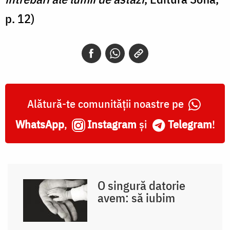
p. 12)
Alătură-te comunității noastre pe
WhatsApp
,
Instagram
și
Telegram
!
O singură datorie
avem: să iubim