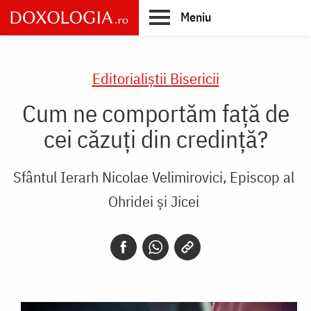
Skip
Meniu
to
main
Main
content
navigation
Editorialiștii Bisericii
Cum ne comportăm față de
cei căzuți din credință?
Sfântul Ierarh Nicolae Velimirovici, Episcop al
Ohridei și Jicei