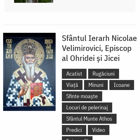
Sfântul Ierarh Nicolae
Velimirovici, Episcop
al Ohridei și Jicei
Acatist
Rugăciuni
Viață
Minuni
Icoane
Sfinte moaște
Locuri de pelerinaj
Sfântul Munte Athos
Predici
Video