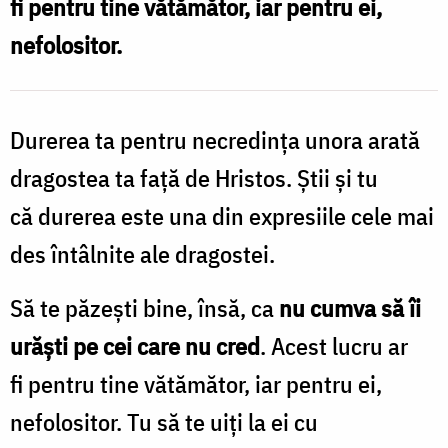
fi pentru tine vătămător, iar pentru ei,
căzuți
nefolositor.
din
credință?
/
Durerea ta pentru necredinţa unora arată
Foto:
dragostea ta faţă de Hristos. Ştii şi tu
Oana
că durerea este una din expresiile cele mai
Nechifor
des întâlnite ale dragostei.
Să te păzeşti bine, însă, ca
nu cumva să îi
urăşti pe cei care nu cred
. Acest lucru ar
fi pentru tine vătămător, iar pentru ei,
nefolositor. Tu să te uiţi la ei cu