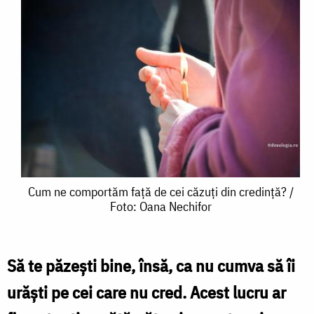
Cum
Cum ne comportăm față de cei căzuți din credință? /
Foto: Oana Nechifor
ne
comportăm
față
Să te păzești bine, însă, ca nu cumva să îi
de
urăști pe cei care nu cred. Acest lucru ar
cei