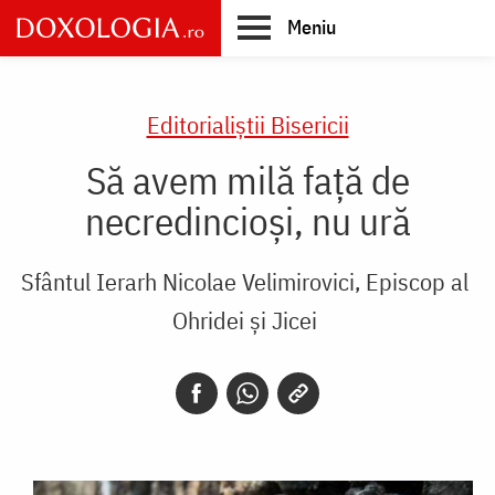
Skip
Meniu
to
main
Main
content
navigation
Editorialiștii Bisericii
Să avem milă față de
necredincioși, nu ură
Sfântul Ierarh Nicolae Velimirovici, Episcop al
Ohridei și Jicei