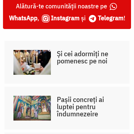
Alătură-te comunității noastre pe
WhatsApp
,
Instagram
și
Telegram
!
Și cei adormiți ne
pomenesc pe noi
Pașii concreți ai
luptei pentru
îndumnezeire