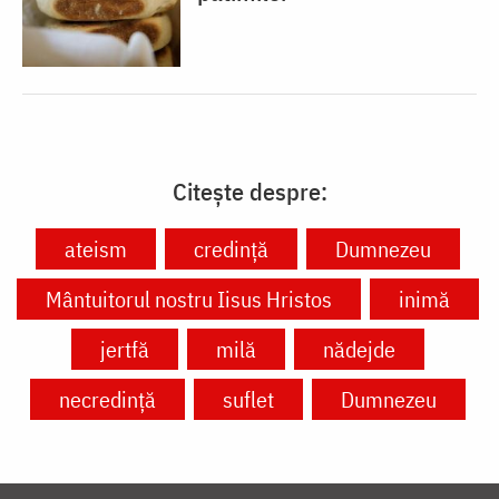
Citește despre:
ateism
credință
Dumnezeu
Mântuitorul nostru Iisus Hristos
inimă
jertfă
milă
nădejde
necredință
suflet
Dumnezeu