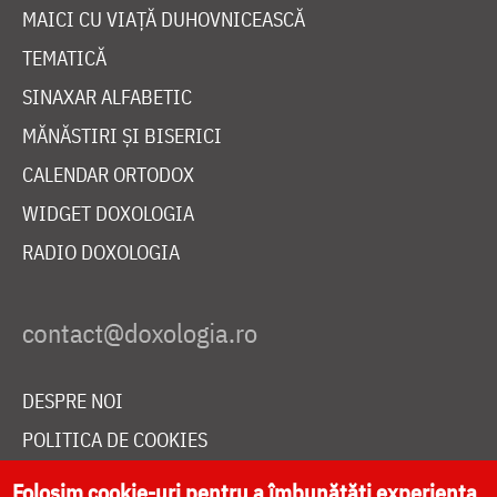
MAICI CU VIAȚĂ DUHOVNICEASCĂ
TEMATICĂ
SINAXAR ALFABETIC
MĂNĂSTIRI ȘI BISERICI
CALENDAR ORTODOX
WIDGET DOXOLOGIA
RADIO DOXOLOGIA
DESPRE NOI
POLITICA DE COOKIES
DONEAZĂ ONLINE PENTRU CATEDRALA NAȚIONALĂ
Folosim cookie-uri pentru a îmbunătăți experiența