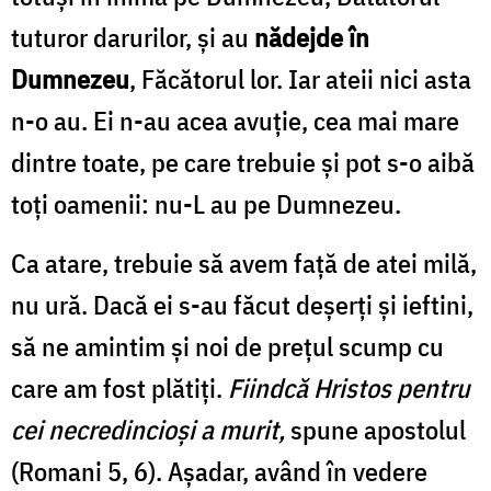
tuturor darurilor, şi au
nădejde în
Dumnezeu
, Făcătorul lor. Iar ateii nici asta
n-o au. Ei n-au acea avuţie, cea mai mare
dintre toate, pe care trebuie şi pot s-o aibă
toţi oamenii: nu-L au pe Dumnezeu.
Ca atare, trebuie să avem faţă de atei milă,
nu ură. Dacă ei s-au făcut deşerţi şi ieftini,
să ne amintim şi noi de preţul scump cu
care am fost plătiţi.
Fiindcă Hristos pentru
cei necredincioşi a murit,
spune apostolul
(Romani 5, 6). Aşadar, având în vedere