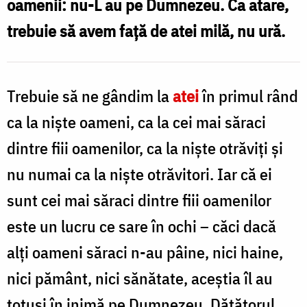
oamenii: nu-L au pe Dumnezeu. Ca atare,
nu
trebuie să avem față de atei milă, nu ură.
ură
/
Foto:
Trebuie să ne gândim la
atei
în primul rând
Oana
ca la nişte oameni, ca la cei mai săraci
Nechifor
dintre fiii oamenilor, ca la nişte otrăviţi şi
nu numai ca la nişte otrăvitori. Iar că ei
sunt cei mai săraci dintre fiii oamenilor
este un lucru ce sare în ochi – căci dacă
alţi oameni săraci n-au pâine, nici haine,
nici pământ, nici sănătate, aceştia îl au
totuşi în inimă pe Dumnezeu, Dătătorul