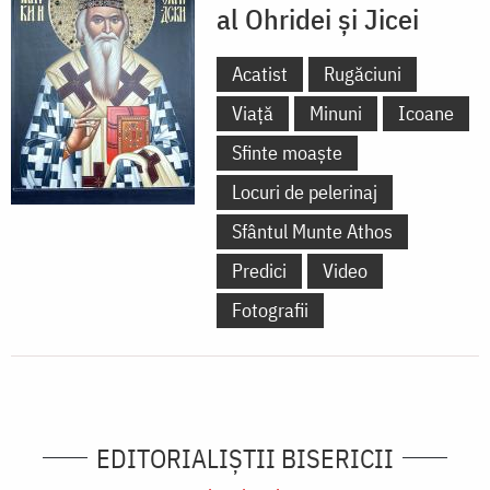
al Ohridei și Jicei
Acatist
Rugăciuni
Viață
Minuni
Icoane
Sfinte moaște
Locuri de pelerinaj
Sfântul Munte Athos
Predici
Video
Fotografii
EDITORIALIȘTII BISERICII