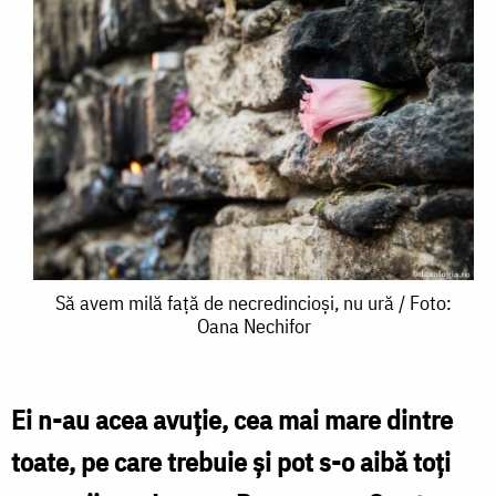
Să
Să avem milă față de necredincioși, nu ură / Foto:
Oana Nechifor
avem
milă
față
Ei n-au acea avuție, cea mai mare dintre
de
toate, pe care trebuie și pot s-o aibă toți
necredincioși,