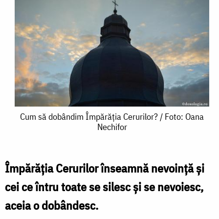
Cum
Cum să dobândim Împărăția Cerurilor? / Foto: Oana
Nechifor
să
dobândim
Împărăția
Împărăția Cerurilor înseamnă nevoință și
Cerurilor?
cei ce întru toate se silesc și se nevoiesc,
/
aceia o dobândesc.
Foto: