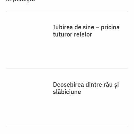
Deosebirea dintre rău și
slăbiciune
Diavolii și patimile se
izgonesc cu rugăciune și cu
post