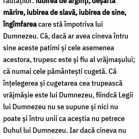
răutăților:
iubirea de arginți, deșarta
mărire, iubirea de slavă, iubirea de sine,
îngîmfarea
care stă împotriva lui
Dumnezeu. Că, dacă ar avea cineva întru
sine aceste patimi și cele asemenea
acestora, trupesc este și fiu al vrăjmașului;
că numai cele pământești cugetă. Că
înțelegerea și cugetarea cea trupească
vrăjmășie este lui Dumnezeu, fiindcă Legii
lui Dumnezeu nu se supune și nici nu
poate și întru unii ca aceștia nu petrece
Duhul lui Dumnezeu. Iar dacă cineva nu