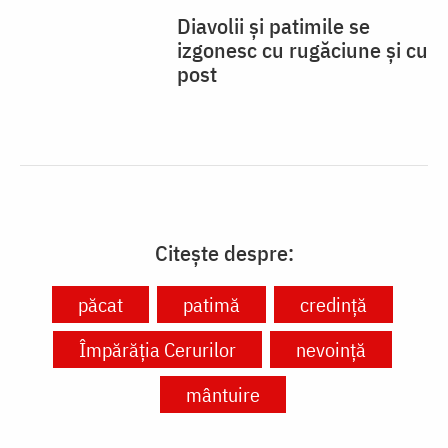
Citește despre:
păcat
patimă
credință
Împărăția Cerurilor
nevoință
mântuire
VIAȚA BISERICII
CUVINTE DUHOVNICEȘTI