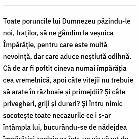
Oana
Toate poruncile lui Dumnezeu păzindu-le
Nechifor
noi, fraților, să ne gândim la veșnica
Împărăție, pentru care este multă
nevoință, dar care aduce neștiută odihnă.
Că de ar fi poftit cineva numai împărăția
cea vremelnică, apoi câte vitejii nu trebuie
să arate în războaie și primejdii? Și câte
privegheri, griji și dureri? Și întru nimic
socotește toate necazurile ce i s-ar
întâmpla lui, bucurându-se de nădejdea
împărăției aceleia ca într-un vis văzut de