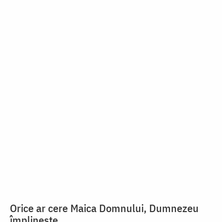
Orice ar cere Maica Domnului, Dumnezeu
împlinește
Iubirea de sine – pricina
tuturor relelor