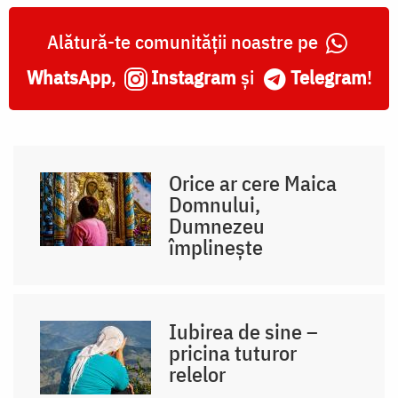
Alătură-te comunității noastre pe
WhatsApp
,
Instagram
și
Telegram
!
Orice ar cere Maica
Domnului,
Dumnezeu
împlinește
Iubirea de sine –
pricina tuturor
relelor