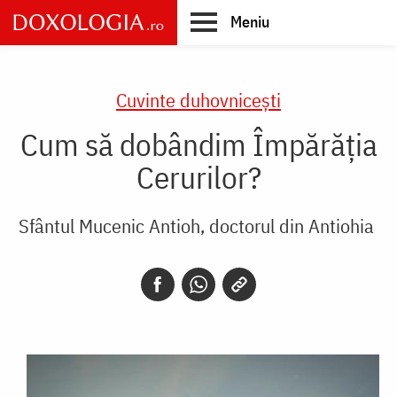
Skip
Meniu
to
main
Main
content
navigation
Cuvinte duhovnicești
Cum să dobândim Împărăția
Cerurilor?
Sfântul Mucenic Antioh, doctorul din Antiohia