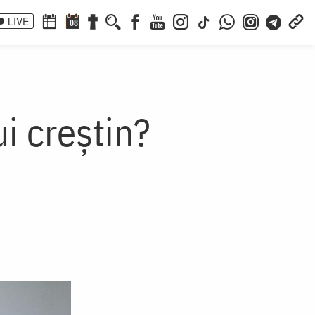
LIVE
08
i creștin?