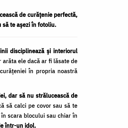
ucească de curățenie perfectă,
 să te așezi în fotoliu.
i disciplinează şi interiorul
 arăta ele dacă ar fi lăsate de
urăţeniei în propria noastră
iei, dar să nu strălucească de
rică să calci pe covor sau să te
 în scara blocului sau chiar în
 într-un idol.