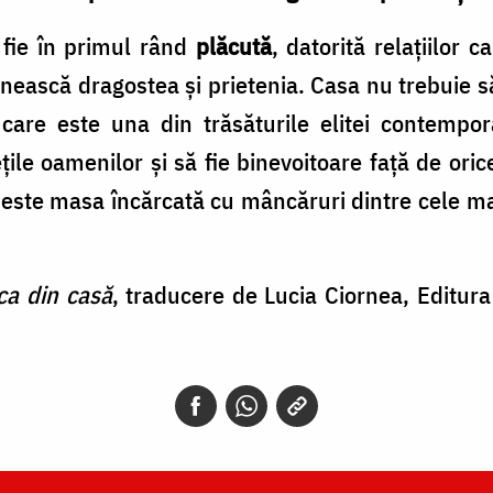
 fie în primul rând
plăcută
, datorită relaţiilor 
mnească dragostea şi prietenia. Casa nu trebuie să
, care este una din trăsăturile elitei contemp
ţile oamenilor şi să fie binevoitoare faţă de oric
este masa încărcată cu mâncăruri dintre cele mai a
ca din casă
, traducere de Lucia Ciornea, Editura