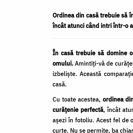
să
arate
Ordinea din casă trebuie să î
casa
încât atunci când intri într-o a
unui
creștin?
În casă trebuie să domine or
/
omului.
Amintiţi-vă de curăţen
Foto:
izbelişte. Această comparaţ
Ioana
casă.
Zlotea
Cu toate acestea,
ordinea din
curăţenie perfectă
, încât atu
aşezi în fotoliu. Acest fel de
curte. Nu se permite, ba chia