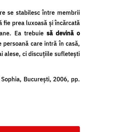
care se stabilesc între membrii
 fie prea luxoasă şi încărcată
orane. Ea trebuie
să devină o
e persoană care intră în casă,
lese, ci discuţiile sufleteşti
 Sophia, București, 2006, pp.