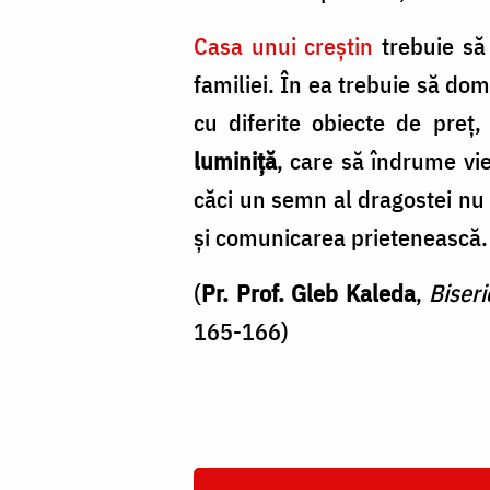
Casa unui creştin
trebuie să
familiei. În ea trebuie să do
cu diferite obiecte de preţ
luminiţă
, care să îndrume vie
căci un semn al dragostei nu 
şi comunicarea prietenească.
(
Pr. Prof. Gleb Kaleda
,
Biseri
165-166)