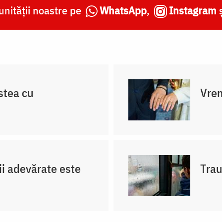
nității noastre pe
WhatsApp
,
Instagram
stea cu
Vrem
ii adevărate este
Trau