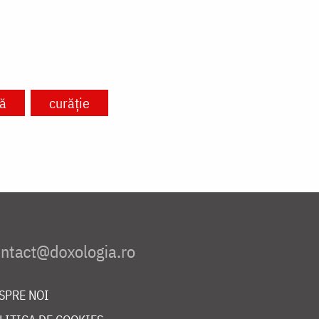
nă
curăție
SPRE NOI