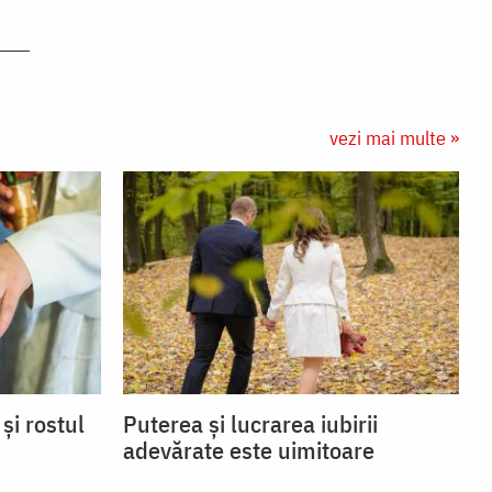
vezi mai multe »
și rostul
Puterea și lucrarea iubirii
adevărate este uimitoare