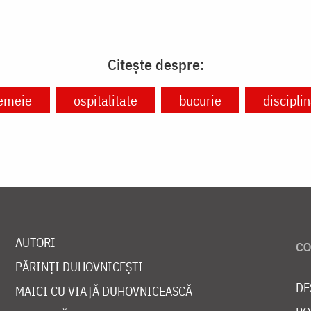
Citește despre:
emeie
ospitalitate
bucurie
discipli
AUTORI
PĂRINȚI DUHOVNICEȘTI
DE
MAICI CU VIAȚĂ DUHOVNICEASCĂ