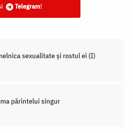
și
Telegram
!
elnica sexualitate și rostul ei (I)
ma părintelui singur