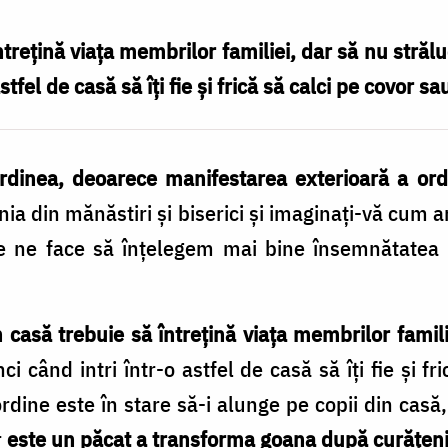
ntrețină viața membrilor familiei, dar să nu străl
stfel de casă să îți fie și frică să calci pe covor sau
dinea, deoarece manifestarea exterioară a ordini
ia din mănăstiri şi biserici şi imaginaţi-vă cum ar
ie ne face să înţelegem mai bine însemnătatea c
 casă trebuie să întreţină viaţa membrilor famil
nci când intri într-o astfel de casă să îţi fie şi f
 ordine este în stare să-i alunge pe copii din casă,
r
este un păcat a transforma goana după curăţenie