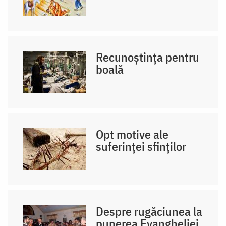
Recunoștința pentru
boală
Opt motive ale
suferinței sfinților
Despre rugăciunea la
punerea Evangheliei