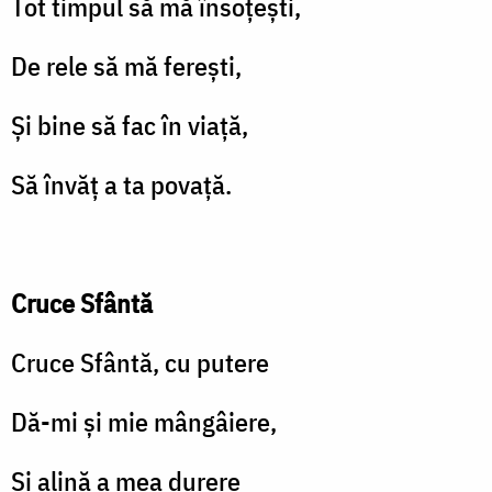
Tot timpul să mă însoțești,
De rele să mă ferești,
Și bine să fac în viață,
Să învăț a ta povață.
Cruce Sfântă
Cruce Sfântă, cu putere
Dă-mi și mie mângâiere,
Și alină a mea durere