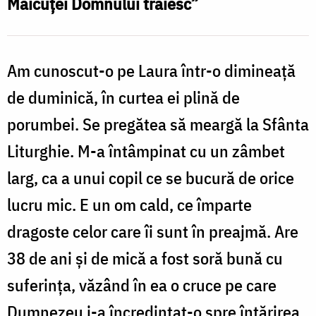
Măicuței Domnului trăiesc”
întoarcerea
a
la
Am cunoscut-o pe Laura într-o dimineață
Hristos”
de duminică, în curtea ei plină de
l
porumbei. Se pregătea să meargă la Sfânta
s
Liturghie. M-a întâmpinat cu un zâmbet
s
larg, ca a unui copil ce se bucură de orice
lucru mic. E un om cald, ce împarte
dragoste celor care îi sunt în preajmă. Are
38 de ani și de mică a fost soră bună cu
suferința, văzând în ea o cruce pe care
Dumnezeu i-a încredințat-o spre întărirea