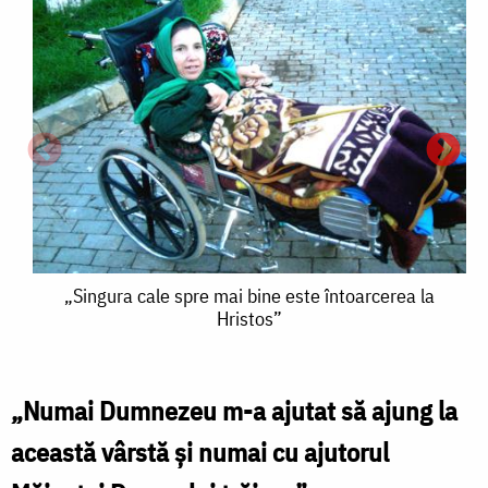
„Singura
„Singura cale spre mai bine este întoarcerea la
A
Hristos”
A
cale
spre
A
mai
„Numai Dumnezeu m-a ajutat să ajung la
c
bine
această vârstă și numai cu ajutorul
c
este