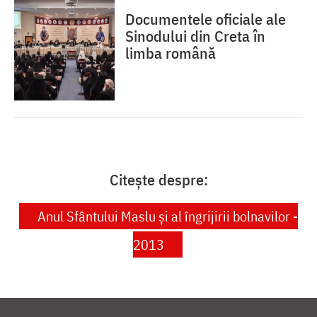
Documentele oficiale ale
Sinodului din Creta în
limba română
Citește despre:
Anul Sfântului Maslu și al îngrijirii bolnavilor -
2013