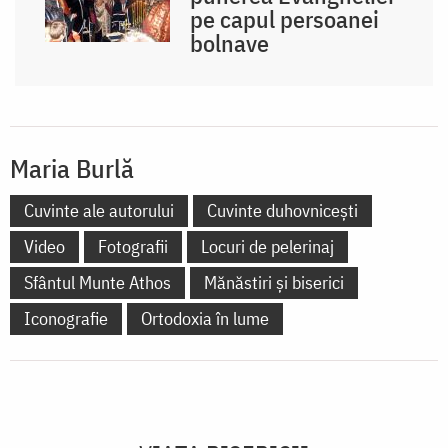
pe capul persoanei
bolnave
Maria Burlă
Cuvinte ale autorului
Cuvinte duhovnicești
Video
Fotografii
Locuri de pelerinaj
Sfântul Munte Athos
Mănăstiri și biserici
Iconografie
Ortodoxia în lume