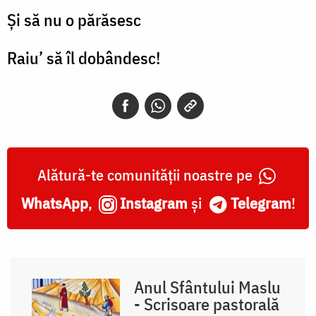
Și să nu o părăsesc
Raiu’ să îl dobândesc!
Alătură-te comunității noastre pe
WhatsApp
,
Instagram
și
Telegram
!
Anul Sfântului Maslu
- Scrisoare pastorală