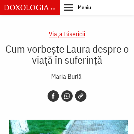
Skip
Meniu
to
main
Main
content
navigation
Viaţa Bisericii
Cum vorbeşte Laura despre o
viaţă în suferinţă
Maria Burlă