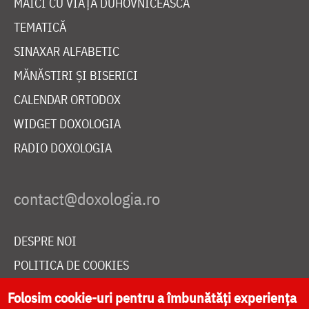
MAICI CU VIAȚĂ DUHOVNICEASCĂ
TEMATICĂ
SINAXAR ALFABETIC
MĂNĂSTIRI ȘI BISERICI
CALENDAR ORTODOX
WIDGET DOXOLOGIA
RADIO DOXOLOGIA
DESPRE NOI
POLITICA DE COOKIES
DONEAZĂ ONLINE PENTRU CATEDRALA NAȚIONALĂ
Folosim cookie-uri pentru a îmbunătăți experiența