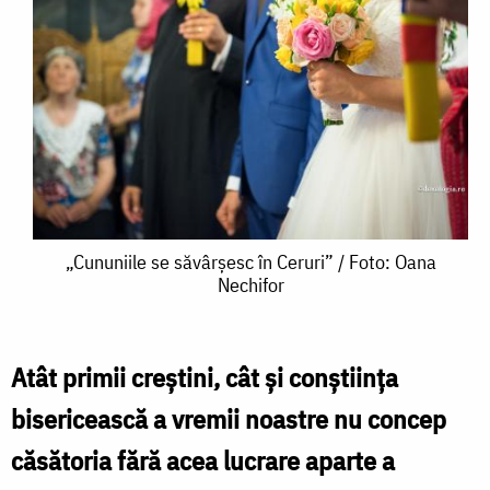
„Cununiile
„Cununiile se săvârșesc în Ceruri” / Foto: Oana
Nechifor
se
săvârșesc
în
Atât primii creștini, cât și conștiința
Ceruri”
bisericească a vremii noastre nu concep
/
căsătoria fără acea lucrare aparte a
Foto: