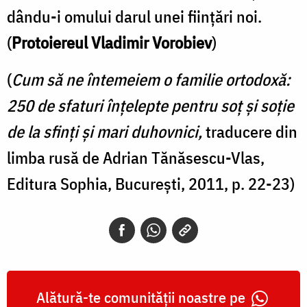
dându-i omului darul unei fiinţări noi.
(
Protoiereul Vladimir Vorobiev
)
(
Cum să ne întemeiem o familie ortodoxă:
250 de sfaturi înţelepte pentru soţ şi soţie
de la sfinţi şi mari duhovnici,
traducere din
limba rusă de Adrian Tănăsescu-Vlas,
Editura Sophia, Bucureşti, 2011, p. 22-23)
Alătură-te comunității noastre pe