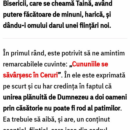
Bisericii, care se cheamă Taină, având
Oana
putere făcătoare de minuni, harică, și
Nechifor
dându-i omului darul unei ființări noi.
În primul rând, este potrivit să ne amintim
remarcabilele cuvinte:
„
Cununiile se
săvârşesc în Ceruri
”
. În ele este exprimată
pe scurt şi cu har credinţa în faptul că
unirea plănuită de Dumnezeu a doi oameni
prin căsătorie nu poate fi rod al patimilor
.
Ea trebuie să aibă, şi are, un conținut
esenţial, fiinţial, care iese din cadrul