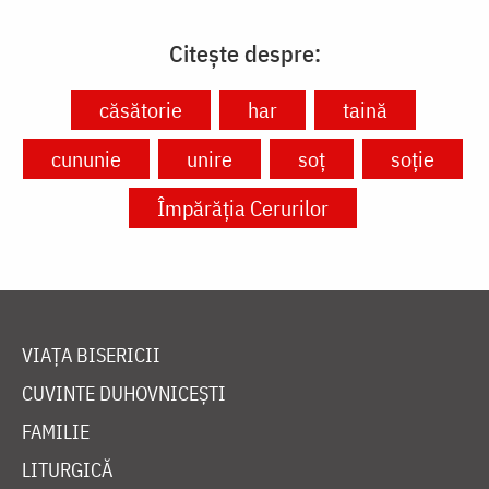
Citește despre:
căsătorie
har
taină
cununie
unire
soț
soție
Împărăția Cerurilor
VIAȚA BISERICII
CUVINTE DUHOVNICEȘTI
FAMILIE
LITURGICĂ