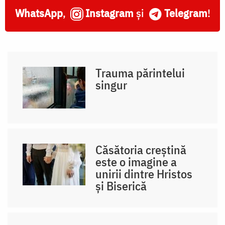
WhatsApp
,
Instagram
și
Telegram
!
Trauma părintelui
singur
Căsătoria creștină
este o imagine a
unirii dintre Hristos
și Biserică