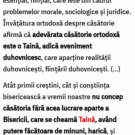
problemelor morale, sociologice şi juridice.
Învăţătura ortodoxă despre căsătorie
afirmă că
adevărata căsătorie ortodoxă
este o Taină, adică eveniment
duhovnicesc
, care aparţine realităţii
duhovniceşti, fiinţării duhovniceşti. (...)
Atât primii creştini, cât şi conştiinţa
bisericească a vremii noastre
nu concep
căsătoria fără acea lucrare aparte a
Bisericii, care se cheamă
Taină
, având
putere făcătoare de minuni, harică
, şi