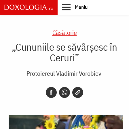
Skip
Meniu
to
main
Main
content
navigation
Căsătorie
„Cununiile se săvârșesc în
Ceruri”
Protoiereul Vladimir Vorobiev