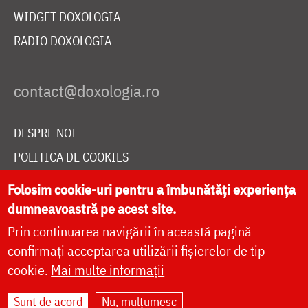
WIDGET DOXOLOGIA
RADIO DOXOLOGIA
DESPRE NOI
POLITICA DE COOKIES
DONEAZĂ ONLINE PENTRU CATEDRALA NAȚIONALĂ
Folosim cookie-uri pentru a îmbunătăți experiența
dumneavoastră pe acest site.
Prin continuarea navigării în această pagină
LIVE
confirmați acceptarea utilizării fișierelor de tip
cookie.
Mai multe informații
Site dezvoltat de
DOXOLOGIA MEDIA
,
Sunt de acord
Nu, mulțumesc