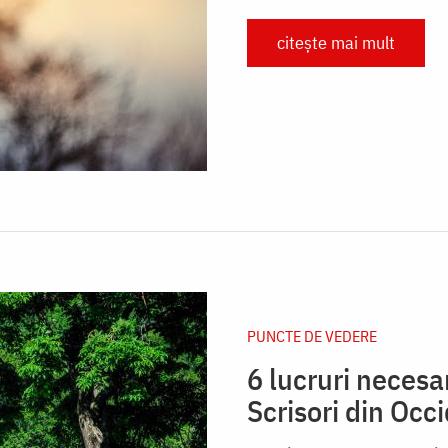
citește mai mult
PUNCTE DE VEDERE
6 lucruri necesa
Scrisori din Occ