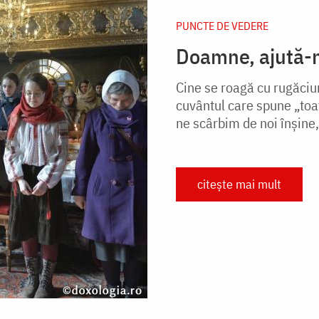
PUNCTE DE VEDERE
Doamne, ajută-m
Cine se roagă cu rugăci
cuvântul care spune „toat
ne scârbim de noi înșine,
citește mai mult