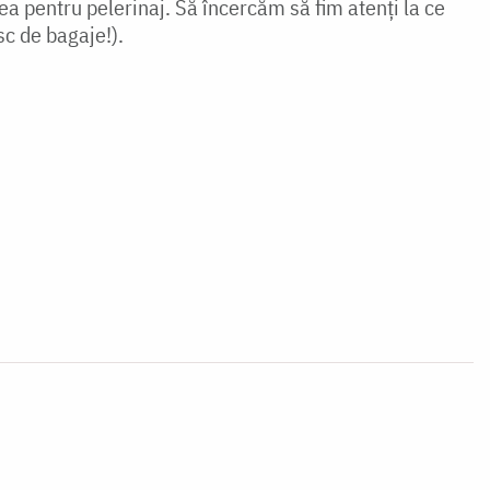
a pentru pelerinaj. Să încercăm să fim atenţi la ce
c de bagaje!).