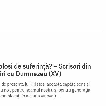
osi de suferință? – Scrisori din
niri cu Dumnezeu (XV)
de prezența lui Hristos, aceasta capătă sens și
u noi, pentru neamul nostru și pentru generația
m blocați în a căuta vinovați...