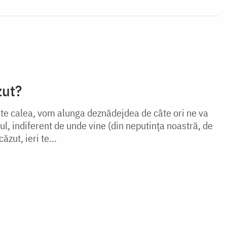
zut?
te calea, vom alunga deznădejdea de câte ori ne va
l, indiferent de unde vine (din neputința noastră, de
căzut, ieri te...