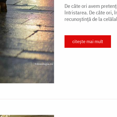
De câte ori avem pretenți
întristarea. De câte ori, 
recunoștință de la celălal
citește mai mult