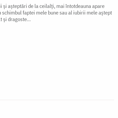
i și așteptări de la ceilalți, mai întotdeauna apare
în schimbul faptei mele bune sau al iubirii mele aștept
t și dragoste...