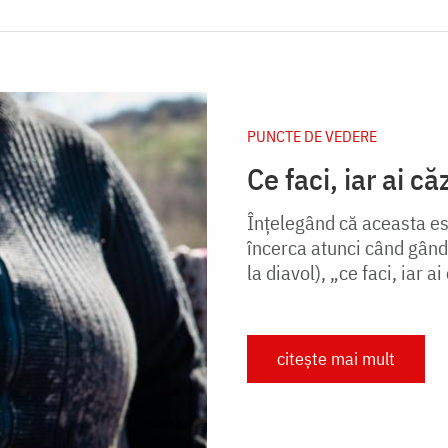
PUNCTE DE VEDERE
Ce faci, iar ai că
Înțelegând că aceasta es
încerca atunci când gându
la diavol), „ce faci, iar ai 
citește mai mult