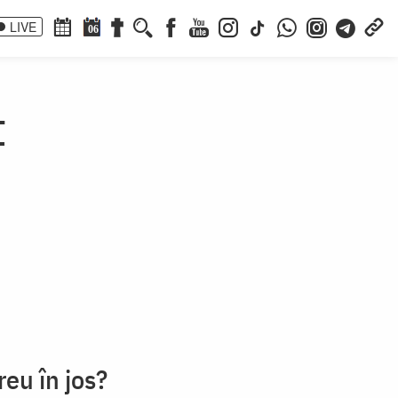
LIVE
06
t
eu în jos?