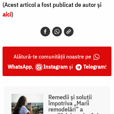
(Acest articol a fost publicat de autor și
aici
)
Alătură-te comunității noastre pe
WhatsApp
,
Instagram
și
Telegram
!
Remedii și soluții
împotriva „Marii
remodelări” a