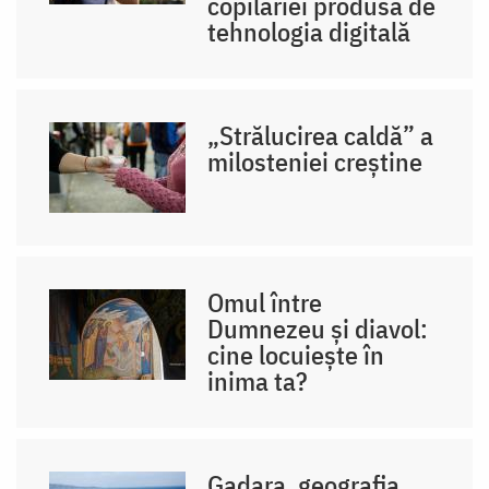
copilăriei produsă de
tehnologia digitală
„Strălucirea caldă” a
milosteniei creștine
Omul între
Dumnezeu și diavol:
cine locuiește în
inima ta?
Gadara, geografia