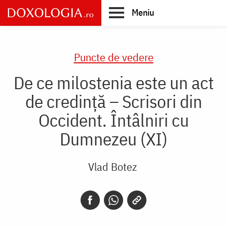
Skip
Meniu
to
main
Main
content
navigation
Puncte de vedere
De ce milostenia este un act
de credință – Scrisori din
Occident. Întâlniri cu
Dumnezeu (XI)
Vlad Botez