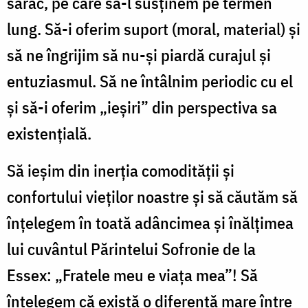
sărac, pe care să-l susținem pe termen
lung. Să-i oferim suport (moral, material) și
să ne îngrijim să nu-și piardă curajul și
entuziasmul. Să ne întâlnim periodic cu el
și să-i oferim „ieșiri” din perspectiva sa
existențială.
Să ieșim din inerția comodității și
confortului vieților noastre și să căutăm să
înțelegem în toată adâncimea și înălțimea
lui cuvântul Părintelui Sofronie de la
Essex: „Fratele meu e viața mea”! Să
înțelegem că există o diferență mare între