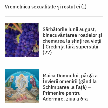
Vremelnica sexualitate și rostul ei (I)
Sărbătorile lunii august,
binecuvântarea roadelor și
chemarea la sfințirea vieții
| Credința fără superstiții
(27)
Maica Domnului, pârgă a
Învierii omenirii (gând la
Schimbarea la Față) –
Primenire pentru
Adormire, ziua a 6-a