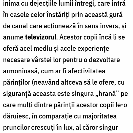
inima cu dejecțiile lumii întregi, care intră
în casele celor înstăriți prin această gură
de canal care acționează în sens invers, și
anume
televizorul
. Acestor copii încă li se
oferă acel mediu și acele experiențe
necesare vârstei lor pentru o dezvoltare
armonioasă, cum ar fi afectivitatea
părinților (neavând altceva să le ofere, cu
siguranță aceasta este singura „hrană” pe
care mulți dintre părinții acestor copii le-o
dăruiesc, în comparație cu majoritatea
pruncilor crescuți în lux, al căror singur