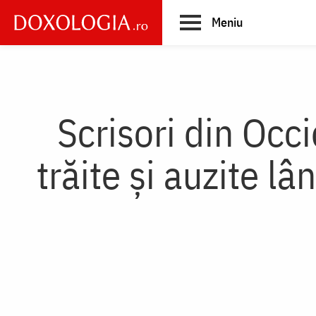
Skip
Meniu
to
main
Main
content
navigation
Scrisori din Occ
trăite și auzite lâ