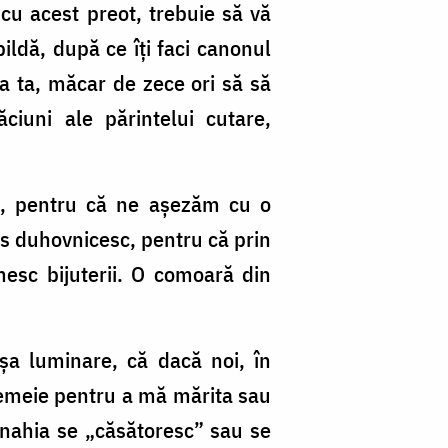
 cu acest preot, trebuie să vă
pildă, după ce îţi faci canonul
la ta, măcar de zece ori să să
ciuni ale părintelui cutare,
ic, pentru că ne aşezăm cu o
ens duhovnicesc, pentru că prin
esc bijuterii. O comoară din
a luminare, că dacă noi, în
 femeie pentru a mă mărita sau
nahia se „căsătoresc” sau se