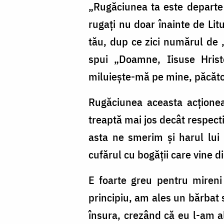
„Rugăciunea ta este departe d
rugaţi nu doar înainte de Litu
tău, dup ce zici numărul de „
spui „Doamne, Iisuse Hristo
miluieşte-mă pe mine, păcăt
Rugăciunea aceasta acţionea
treaptă mai jos decât respecti
asta ne smerim şi harul lui
cufărul cu bogăţii care vine d
E foarte greu pentru miren
principiu, am ales un bărbat 
însura, crezând că eu l-am 