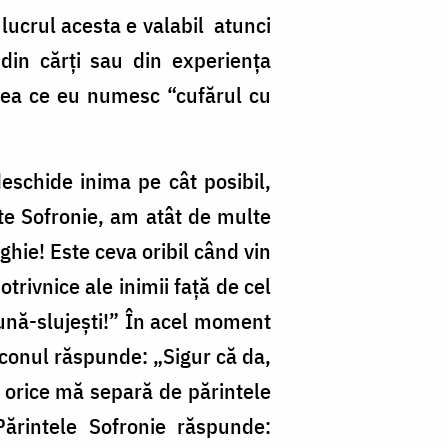
lucrul acesta e valabil atunci
din cărţi sau din experienţa
ceea ce eu numesc “cufărul cu
deschide inima pe cât posibil,
nte Sofronie, am atât de multe
ghie! Este ceva oribil când vin
otrivnice ale inimii faţă de cel
eună-slujeşti!” În acel moment
iaconul răspunde: „Sigur că da,
a orice mă separă de părintele
Părintele Sofronie răspunde: