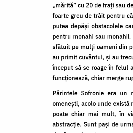
„mărită” cu 20 de fraţi sau de
foarte greu de trăit pentru că
putea depăşi obstacolele ca
pentru monahi sau monahii. Di
sfătuit pe mulți oameni din pa
au primit cuvântul, și au tre
început să se roage în felul 
funcționează, chiar merge ru
Părintele Sofronie era un m
omenești, acolo unde există n
poate chiar mai mult, în v
abstracție. Sunt pași de urm