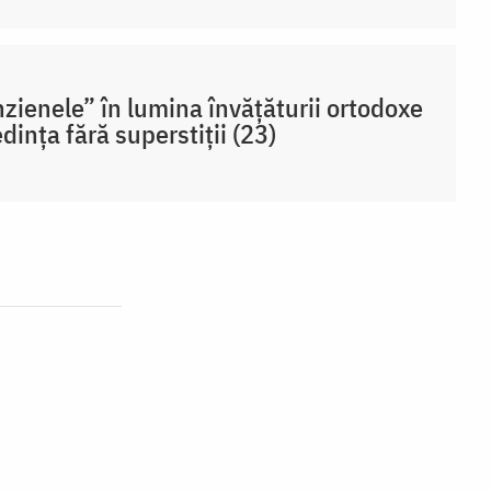
zienele” în lumina învățăturii ortodoxe
edința fără superstiții (23)