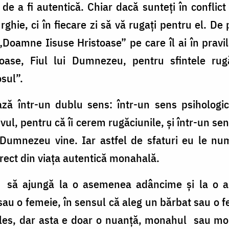
e a fi autentică. Chiar dacă sunteţi în conflict
rghie, ci în fiecare zi să vă rugaţi pentru el. De 
Doamne Iisuse Hristoase” pe care îl ai în pravi
ase, Fiul lui Dumnezeu, pentru sfintele rugă
osul”.
ză într-un dublu sens: într-un sens psiholog
vul, pentru că îi cerem rugăciunile, şi într-un s
 Dumnezeu vine. Iar astfel de sfaturi eu le num
irect din viața autentică monahală.
i să ajungă la o asemenea adâncime şi la o aş
sau o femeie, în sensul că aleg un bărbat sau o
ales, dar asta e doar o nuanţă, monahul sau mo