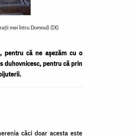
frații mei întru Domnul) (IX)
ic, pentru că ne aşezăm cu o
ens duhovnicesc, pentru că prin
juterii.
merenia căci doar acesta este