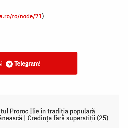
ia.ro/ro/node/71
)
și
Telegram
!
tul Proroc Ilie în tradiția populară
nească | Credința fără superstiții (25)