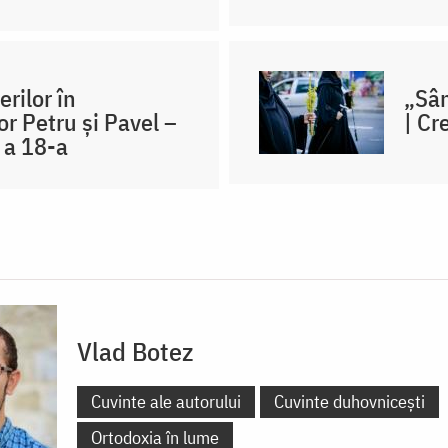
rilor în
„Sân
r Petru și Pavel –
| Cr
a a 18-a
Vlad Botez
Cuvinte ale autorului
Cuvinte duhovnicești
Ortodoxia în lume