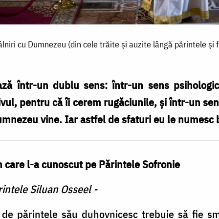
âlniri cu Dumnezeu (din cele trăite și auzite lângă părintele și 
ză într-un dublu sens: într-un sens psiholog
vul, pentru că îi cerem rugăciunile, şi într-un s
mnezeu vine. Iar astfel de sfaturi eu le numesc bi
m care l-a cunoscut pe Părintele Sofronie
rintele Siluan Osseel -
 de părintele său duhovnicesc trebuie să fie s