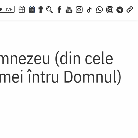
LIVE
06
umnezeu (din cele
ii mei întru Domnul)