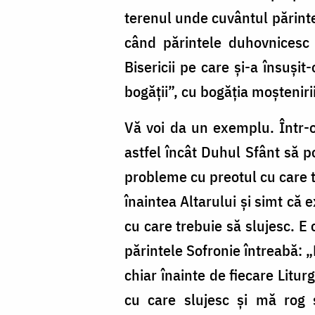
lângă
terenul unde cuvântul părinte
părintele
când părintele duhovnicesc 
și
Bisericii pe care şi-a însuş
frații
bogăţii”, cu bogăţia moştenir
mei
întru
Vă voi da un exemplu. Într-o 
Domnul)
astfel încât Duhul Sfânt să p
(IX)
probleme cu preotul cu care tr
înaintea Altarului şi simt că e
cu care trebuie să slujesc. E
părintele Sofronie întreabă: „
chiar înainte de fiecare Litu
cu care slujesc şi mă rog s