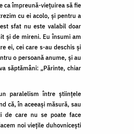
ce ca împreună-vieţuirea să fie
trezim cu ei acolo, şi pentru a
st sfat nu este valabil doar
sit și de mireni. Eu însumi am
re ei, cei care s-au deschis și
pentru o persoană anume, și au
eva săptămâni: „Părinte, chiar
n paralelism între științele
ând că, în aceeași măsură, sau
ti de care nu se poate face
acem noi viețile duhovnicești