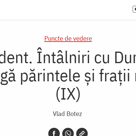
Puncte de vedere
ident. Întâlniri cu D
ngă părintele și fraț
(IX)
Vlad Botez