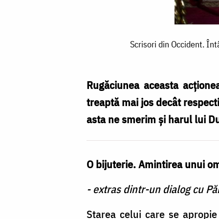
Scrisori
Scrisori din Occident. Înt
din
Occident.
Întâlniri
Rugăciunea aceasta acţionea
cu
treaptă mai jos decât respecti
Dumnezeu
asta ne smerim şi harul lui Du
(din
cele
O bijuterie. Amintirea unui o
trăite
și
- extras dintr-un dialog cu Pă
auzite
Starea celui care se apropie