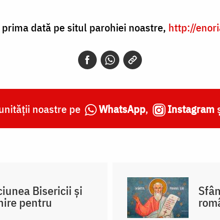
 prima dată pe situl parohiei noastre,
http://enor
nității noastre pe
WhatsApp
,
Instagram
unea Bisericii și
Sfân
nire pentru
româ