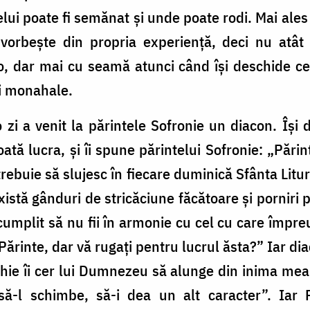
lui poate fi semănat şi unde poate rodi. Mai ales 
vorbeşte din propria experienţă, deci nu atât 
it-o, dar mai cu seamă atunci când îşi deschide 
ii monahale.
zi a venit la părintele Sofronie un diacon. Îşi 
oată lucra, şi îi spune părintelui Sofronie: „Pări
ebuie să slujesc în fiecare duminică Sfânta Litur
xistă gânduri de stricăciune făcătoare şi porniri p
 cumplit să nu fii în armonie cu cel cu care împr
Părinte, dar vă rugaţi pentru lucrul ăsta?” Iar d
rghie îi cer lui Dumnezeu să alunge din inima me
ă-l schimbe, să-i dea un alt caracter”. Iar 