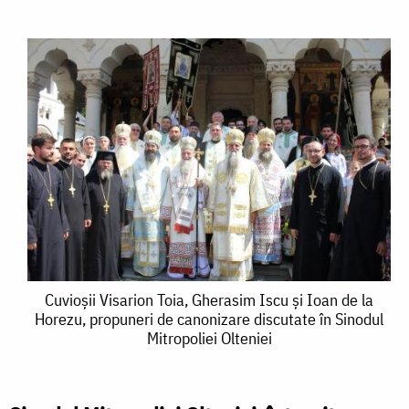
Cuvioșii
Cuvioșii Visarion Toia, Gherasim Iscu şi Ioan de la
Horezu, propuneri de canonizare discutate în Sinodul
Visarion
Mitropoliei Olteniei
Toia,
Gherasim