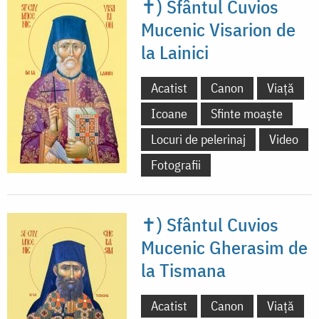
✝) Sfântul Cuvios
Mucenic Visarion de
la Lainici
Acatist
Canon
Viață
Icoane
Sfinte moaște
Locuri de pelerinaj
Video
Fotografii
✝) Sfântul Cuvios
Mucenic Gherasim de
la Tismana
Acatist
Canon
Viață