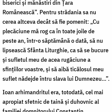
biserici şi mănăstiri din Ţara
Românească”. Pentru strădania sa nu
cerea altceva decât să fie pomenit: „Cu
plecăciune mă rog ca în toate joile de
peste an, într-o săptămână o dată, să nu
lipsească Sfânta Liturghie, ca să se bucure
şi sufletul meu de acea rugăciune a
sfinţiilor voastre, şi să aibă ticălosul meu
suflet nădejde întru slava lui Dumnezeu…”.
Ioan arhimandritul era, totodată, cel mai
apropiat sfetnic de taină și duhovnic al
familiei domnitorului Constantin