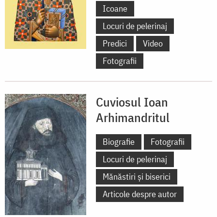
Icoane
Locuri de pelerinaj
Predici
Video
Fotografii
Cuviosul Ioan
Arhimandritul
Biografie
Fotografii
Locuri de pelerinaj
Mănăstiri și biserici
Articole despre autor