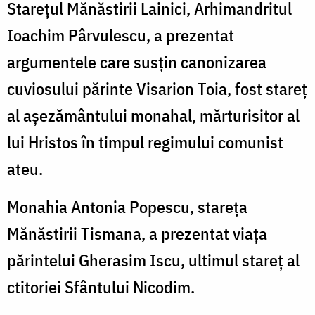
Starețul Mănăstirii Lainici, Arhimandritul
Olteniei
Ioachim Pârvulescu, a prezentat
argumentele care susţin canonizarea
cuviosului părinte Visarion Toia, fost stareţ
al așezământului monahal, mărturisitor al
lui Hristos în timpul regimului comunist
ateu.
Monahia Antonia Popescu, stareța
Mănăstirii Tismana, a prezentat viața
părintelui Gherasim Iscu, ultimul stareţ al
ctitoriei Sfântului Nicodim.