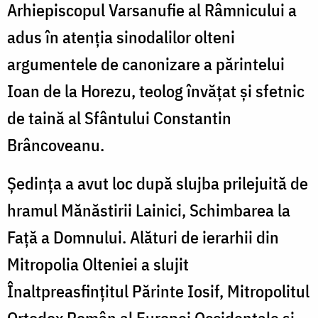
Arhiepiscopul Varsanufie al Râmnicului a
adus în atenția sinodalilor olteni
argumentele de canonizare a părintelui
Ioan de la Horezu, teolog învățat şi sfetnic
de taină al Sfântului Constantin
Brâncoveanu.
Ședința a avut loc după slujba prilejuită de
hramul Mănăstirii Lainici, Schimbarea la
Față a Domnului. Alături de ierarhii din
Mitropolia Olteniei a slujit
Înaltpreasfinţitul Părinte Iosif, Mitropolitul
Ortodox Român al Europei Occidentale şi