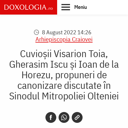
Skip
Meniu
to
main
Main
content
navigation
8 August 2022 14:26
Arhiepiscopia Craiovei
Cuvioșii Visarion Toia,
Gherasim Iscu şi Ioan de la
Horezu, propuneri de
canonizare discutate în
Sinodul Mitropoliei Olteniei