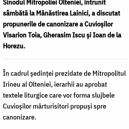
Sinodul Mitropoliei Olteniei, întrunit
Iscu
sâmbătă la Mănăstirea Lainici, a discutat
şi
propunerile de canonizare a Cuvioșilor
Ioan
Visarion Toia, Gherasim Iscu şi Ioan de la
de
Horezu.
la
Horezu,
propuneri
În cadrul ședinței prezidate de Mitropolitul
de
Irineu al Olteniei, ierarhii au aprobat
canonizare
textele liturgice care vor forma slujbele
discutate
Cuvioșilor mărturisitori propuși spre
în
Sinodul
canonizare.
Mitropoliei