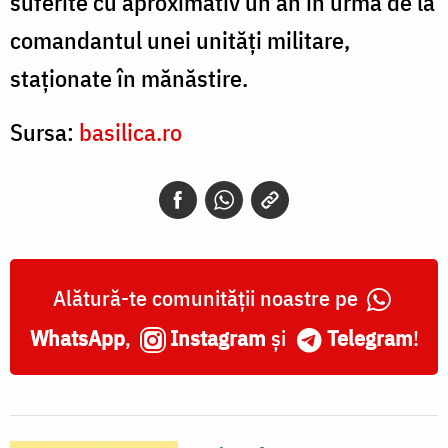
suferite cu aproximativ un an în urmă de la
comandantul unei unități militare,
staționate în mănăstire.
Sursa:
basilica.ro
Alătură-te comunității noastre pe
WhatsApp
,
Instagram
și
Telegram
!