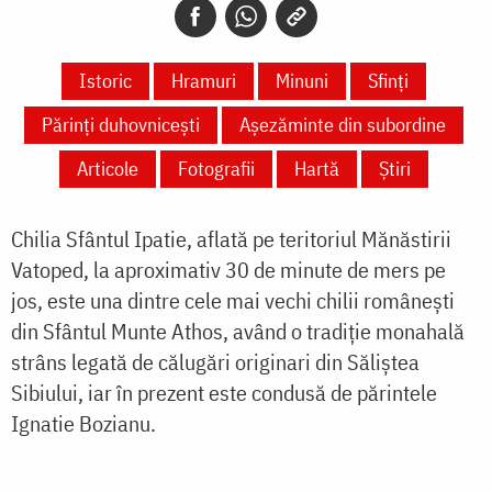
Istoric
Hramuri
Minuni
Sfinți
Părinți duhovnicești
Așezăminte din subordine
Articole
Fotografii
Hartă
Știri
Chilia Sfântul Ipatie, aflată pe teritoriul Mănăstirii
Vatoped, la aproximativ 30 de minute de mers pe
jos, este una dintre cele mai vechi chilii românești
din Sfântul Munte Athos, având o tradiție monahală
strâns legată de călugări originari din Săliștea
Sibiului, iar în prezent este condusă de părintele
Ignatie Bozianu.