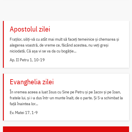
Apostolul zilei
Fraților, siliți-vă cu atât mai mult să faceți temeinice și chemarea și
alegerea voastră, de vreme ce, făcând acestea, nu veți greși
niciodată. Că așa vi se va da cu bogăție...
Ap. II Petru 1, 10-19
Evanghelia zilei
În vremea aceea a luat Iisus cu Sine pe Petru și pe Iacov și pe Ioan,
fratele lui, și i-a dus într-un munte înalt, de o parte. Și S-a schimbat la
față înaintea lor...
Ev. Matei 17, 1-9