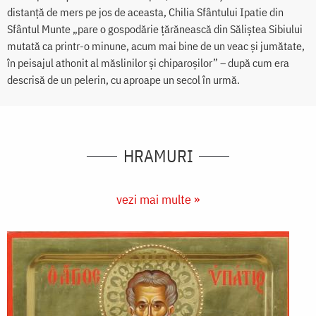
distanţă de mers pe jos de aceasta, Chilia Sfântului Ipatie din
Sfântul Munte „pare o gospodărie ţărănească din Săliştea Sibiului
mutată ca printr-o minune, acum mai bine de un veac şi jumătate,
în peisajul athonit al măslinilor şi chiparoşilor” – după cum era
descrisă de un pelerin, cu aproape un secol în urmă.
HRAMURI
vezi mai multe »