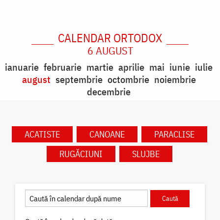
CALENDAR ORTODOX
6 AUGUST
ianuarie
februarie
martie
aprilie
mai
iunie
iulie
august
septembrie
octombrie
noiembrie
decembrie
ACATISTE
CANOANE
PARACLISE
RUGĂCIUNI
SLUJBE