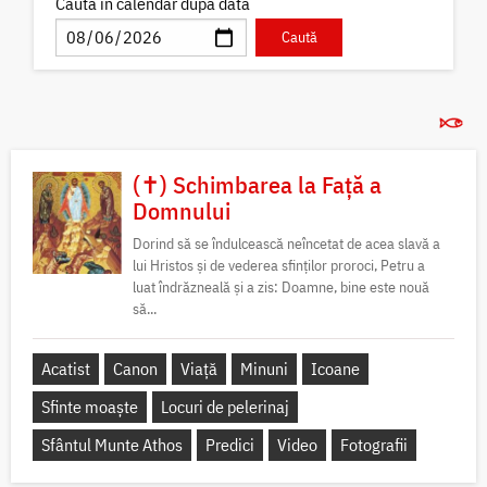
Caută în calendar după dată
(✝) Schimbarea la Față a
Domnului
Dorind să se îndulcească neîncetat de acea slavă a
lui Hristos și de vederea sfinților proroci, Petru a
luat îndrăzneală și a zis: Doamne, bine este nouă
să...
Acatist
Canon
Viață
Minuni
Icoane
Sfinte moaște
Locuri de pelerinaj
Sfântul Munte Athos
Predici
Video
Fotografii