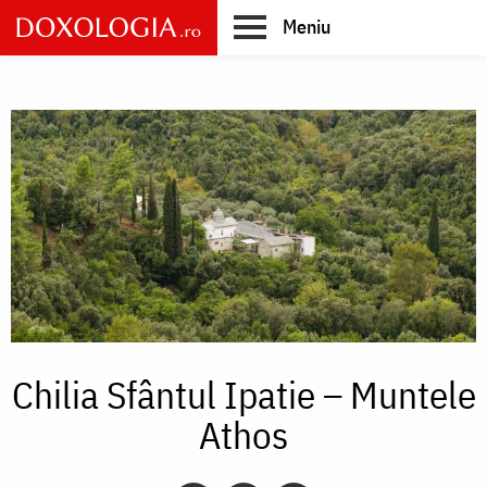
Skip
Meniu
to
main
Main
content
navigation
Chilia Sfântul Ipatie – Muntele
Athos