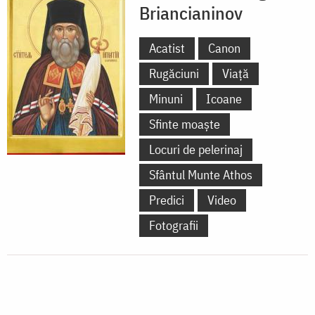
Briancianinov
Acatist
Canon
Rugăciuni
Viață
Minuni
Icoane
Sfinte moaște
Locuri de pelerinaj
Sfântul Munte Athos
Predici
Video
Fotografii