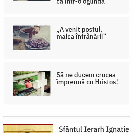
ca într-o oglindă
„A venit postul,
maica înfrânării”
Să ne ducem crucea
împreună cu Hristos!
Sfântul Ierarh Ignatie