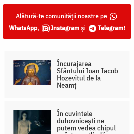
Alătură-te comunității noastre pe
WhatsApp
,
Instagram
și
Telegram
!
Încurajarea
Sfântului Ioan Iacob
Hozevitul de la
Neamț
În cuvintele
duhovnicești ne
putem vedea chipul