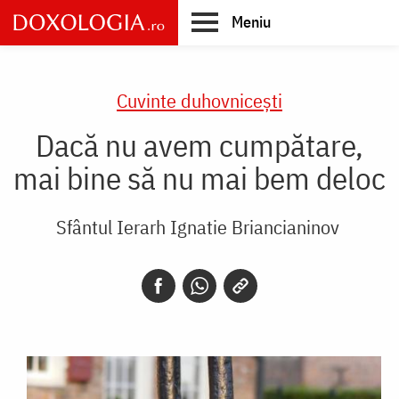
Skip
Meniu
to
main
Main
content
navigation
Cuvinte duhovnicești
Dacă nu avem cumpătare,
mai bine să nu mai bem deloc
Sfântul Ierarh Ignatie Briancianinov