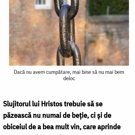
Dacă
Dacă nu avem cumpătare, mai bine să nu mai bem
deloc
nu
avem
cumpătare,
Slujitorul lui Hristos trebuie să se
mai
păzească nu numai de beţie, ci şi de
bine
obiceiul de a bea mult vin, care aprinde
să