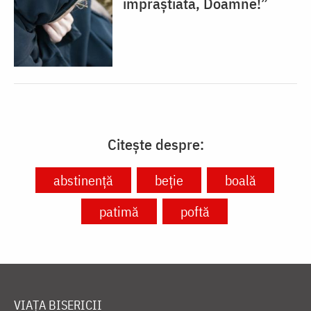
împrăștiată, Doamne!”
Citește despre:
abstinență
beție
boală
patimă
poftă
VIAȚA BISERICII