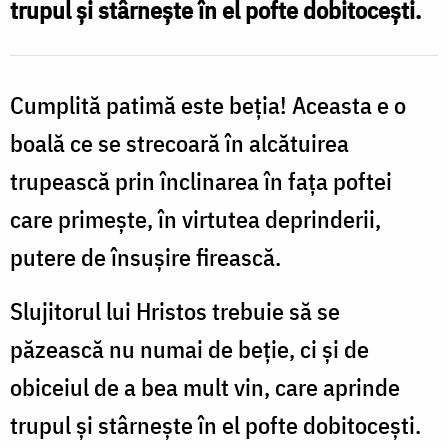
trupul şi stârneşte în el pofte dobitoceşti.
nu
mai
bem
Cumplită patimă este beţia! Aceasta e o
deloc
boală ce se strecoară în alcătuirea
trupească prin înclinarea în faţa poftei
care primeşte, în virtutea deprinderii,
putere de însuşire firească.
Slujitorul lui Hristos trebuie să se
păzească nu numai de beţie, ci şi de
obiceiul de a bea mult vin, care aprinde
trupul şi stârneşte în el pofte dobitoceşti.